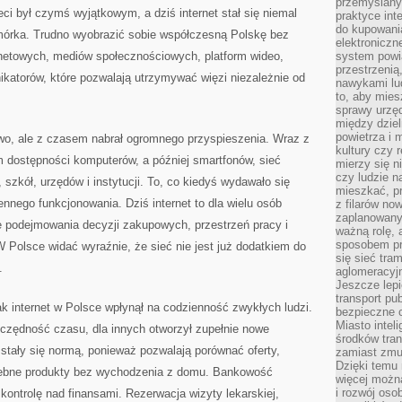
przemyślany
KRAJU
ieci był czymś wyjątkowym, a dziś internet stał się niemal
praktyce inte
do kupowania
omórka. Trudno wyobrazić sobie współczesną Polskę bez
elektroniczn
rnetowych, mediów społecznościowych, platform wideo,
system powi
przestrzenią
ikatorów, które pozwalają utrzymywać więzi niezależnie od
nawykami lu
to, aby mies
sprawy urzę
między dziel
powietrza i 
niowo, ale z czasem nabrał ogromnego przyspieszenia. Wraz z
kultury czy 
m dostępności komputerów, a później smartfonów, sieć
mierzy się n
czy ludzie 
szkół, urzędów i instytucji. To, co kiedyś wydawało się
mieszkać, p
ennego funkcjonowania. Dziś internet to dla wielu osób
z filarów no
zaplanowany
ce podejmowania decyzji zakupowych, przestrzeń pracy i
ważną rolę, 
sposobem pr
 Polsce widać wyraźnie, że sieć nie jest już dodatkiem do
się sieć tra
.
aglomeracyjn
Jeszcze lepi
transport pu
jak internet w Polsce wpłynął na codzienność zwykłych ludzi.
bezpieczne c
Miasto intel
czędność czasu, dla innych otworzył zupełnie nowe
środków tran
 stały się normą, ponieważ pozwalają porównać oferty,
zamiast zmu
Dzięki temu 
rzebne produkty bez wychodzenia z domu. Bankowość
więcej możn
i rozwój oso
kontrolę nad finansami. Rezerwacja wizyty lekarskiej,