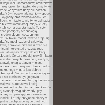
ozwoju wielu samorządów, architektów,
 inwestorów. To miasto, które nie tylko
przede wszystkim uczy się potrzeb
zkańców i odpowiada na nie w sposób
, wygodny oraz zrównoważony. W
ligentne miasto to nie tylko aplikacja
 biletów komunikacji miejskiej czy
e tablice na przystankach. To cały
ązań pomiędzy technologią,
, środowiskiem i codziennymi
dzi. W takim modelu ważne staje się
zkańcy mogli szybciej załatwiać
dowe, sprawniej przemieszczać się
nicami, korzystać z czystszego
mieć łatwiejszy dostęp do edukacji,
rekreacji. Coraz częściej rozwój miasta
ie liczbą nowych inwestycji, ale tym,
naprawdę chcą w danym miejscu
racować i wychowywać dzieci. Jednym
woczesnego miasta jest dobrze
 transport. Samochód wciąż odgrywa
ale nie powinien być jedynym
zemieszczania się. Tam, gdzie rozwija
mwajowa, autobusowa i kolej
a, rośnie komfort życia mieszkańców.
ej sytuacja wygląda wtedy, gdy
bliczny uzupełniają drogi rowerowe,
hodniki i strefy przyjazne pieszym.
igentne zachęca do wyboru różnych
sportu w zależności od potrzeb,