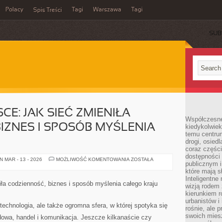
Polacy
Tagi
Warszawa
Tagi
Spis Treści
SUB
CE: JAK SIEĆ ZMIENIŁA
Współczesne 
IZNES I SPOSÓB MYŚLENIA
kiedykolwiek
temu centru
drogi, osiedl
coraz części
dostępności u
INTERNET
 MAR - 13 - 2026
MOŻLIWOŚĆ KOMENTOWANIA
ZOSTAŁA
publicznym i
W
POLSCE:
które mają 
JAK
Inteligentne 
SIEĆ
iła codzienność, biznes i sposób myślenia całego kraju
wizją rodem 
ZMIENIŁA
CODZIENNOŚĆ,
kierunkiem r
BIZNES
urbanistów i
I
 technologia, ale także ogromna sfera, w której spotyka się
rośnie, ale 
SPOSÓB
MYŚLENIA
swoich mies
dowa, handel i komunikacja. Jeszcze kilkanaście czy
CAŁEGO