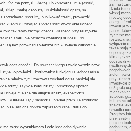
zych. Kto ma pomysł, wiedzę lub konkretną umiejętność,
zamiast zmu
Dzięki temu 
, sklep, markę osobistą lub działalność opartą na
więcej możn
a sprzedawać produkty, publikować treści, prowadzić
i rozwój oso
energii i śr
wać klientów i rozwijać społeczność wokół określonego
inwestuje w 
panele fotow
nie było tak łatwo zacząć czegoś własnego przy relatywnie
systemy moni
łatwość startu nie oznacza gwarancji sukcesu, bo
rozwiązania 
wyłącznie o
ości są bez porównania większe niż w świecie całkowicie
także mają z
odporniejsz
klimatyczne 
odczuwalnym
ż język codzienności. Do powszechnego użycia weszły nowe
gwałtownych
pogodowych.
i i style wypowiedzi. Użytkownicy funkcjonują jednocześnie
zieleń, park
przy ulicach
ranice między tymi rzeczywistościami coraz bardziej się
inwestycje 
ótkie formy, szybkie komunikaty i obrazkowy sposób
dużą rolę od
Mieszkaniec 
e istnieje miejsce dla długich analiz, eksperckich
autobus, gd
łów. To interesujący paradoks: internet premiuje szybkość,
kulturalne o
znajdzie lek
ść, o ile jest ona dobrze zaprezentowana i trafia do
oświetlenie
Przepływ inf
przejrzysty 
miejscu tec
ie ma także wyszukiwarka i cała idea odnajdywania
dodatkiem, 