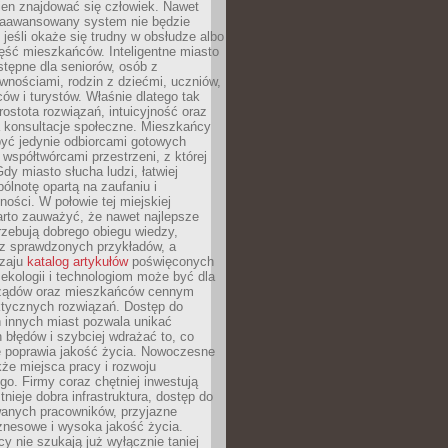
ien znajdować się człowiek. Nawet
 zaawansowany system nie będzie
 jeśli okaże się trudny w obsłudze albo
ęść mieszkańców. Inteligentne miasto
tępne dla seniorów, osób z
wnościami, rodzin z dziećmi, uczniów,
ców i turystów. Właśnie dlatego tak
rostota rozwiązań, intuicyjność oraz
a konsultacje społeczne. Mieszkańcy
być jedynie odbiorcami gotowych
z współtwórcami przestrzeni, z której
Gdy miasto słucha ludzi, łatwiej
lnotę opartą na zaufaniu i
ności. W połowie tej miejskiej
arto zauważyć, że nawet najlepsze
zebują dobrego obiegu wiedzy,
raz sprawdzonych przykładów, a
dzaju
katalog artykułów
poświęconych
 ekologii i technologiom może być dla
ządów oraz mieszkańców cennym
ktycznych rozwiązań. Dostęp do
 innych miast pozwala unikać
błędów i szybciej wdrażać to, co
e poprawia jakość życia. Nowoczesne
kże miejsca pracy i rozwoju
o. Firmy coraz chętniej inwestują
tnieje dobra infrastruktura, dostęp do
wanych pracowników, przyjazne
znesowe i wysoka jakość życia.
cy nie szukają już wyłącznie taniej