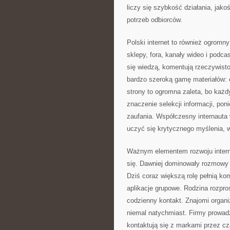
liczy się szybkość działania, jako
potrzeb odbiorców.
Polski internet to również ogromny 
sklepy, fora, kanały wideo i podca
się wiedzą, komentują rzeczywist
bardzo szeroką gamę materiałów: o
strony to ogromna zaleta, bo każdy
znaczenie selekcji informacji, pon
zaufania. Współczesny internauta w
uczyć się krytycznego myślenia, wer
Ważnym elementem rozwoju intern
się. Dawniej dominowały rozmowy 
Dziś coraz większą rolę pełnią k
aplikacje grupowe. Rodzina rozpr
codzienny kontakt. Znajomi organiz
niemal natychmiast. Firmy prowadzą
kontaktują się z markami przez cz