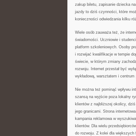
zakup biletu, zapisanie dziecka n
jazdy to dziś czynności, które mo
konieczności odwiedzania kilku ró
Wiele osób zauważa też, że inter
świadomości. Uczniowie i studenci
platform szkoleniowych. Osoby pr
i rozwijać kwalifikacje w tempie
świecie, w którym zmiany zachodz
rozwoju. Internet przestał być wył
wykładową, warsztatem i centrum 
Nie można też pominąć wpływu inte
szansą na wyjście poza lokalny ry
klientów z najbliższej okolicy, dz
jego granicami. Strona internetow
kampania reklamowa w wyszukiwa
klientów. Dla wielu przedsiębiorców
do rozwoju. Z kolei dla większych 