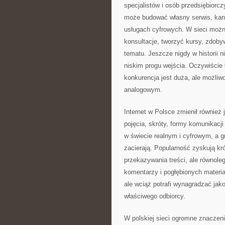
specjalistów i osób przedsiębiorc
może budować własny serwis, kanał
usługach cyfrowych. W sieci możn
konsultacje, tworzyć kursy, zdoby
tematu. Jeszcze nigdy w historii 
niskim progu wejścia. Oczywiście 
konkurencja jest duża, ale możliw
analogowym.
Internet w Polsce zmienił równie
pojęcia, skróty, formy komunikacj
w świecie realnym i cyfrowym, a g
zacierają. Popularność zyskują kr
przekazywania treści, ale równolegl
komentarzy i pogłębionych materia
ale wciąż potrafi wynagradzać jako
właściwego odbiorcy.
W polskiej sieci ogromne znaczen