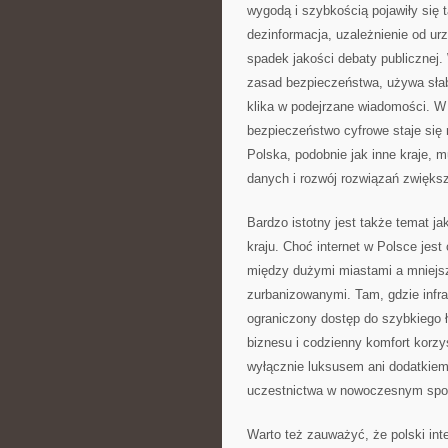
wygodą i szybkością pojawiły się
dezinformacja, uzależnienie od ur
spadek jakości debaty publicznej
zasad bezpieczeństwa, używa słaby
klika w podejrzane wiadomości. W 
bezpieczeństwo cyfrowe staje się
Polska, podobnie jak inne kraje, 
danych i rozwój rozwiązań zwięks
Bardzo istotny jest także temat ja
kraju. Choć internet w Polsce jes
między dużymi miastami a mniejsz
zurbanizowanymi. Tam, gdzie infra
ograniczony dostęp do szybkiego ł
biznesu i codzienny komfort korzyst
wyłącznie luksusem ani dodatkie
uczestnictwa w nowoczesnym spo
Warto też zauważyć, że polski int