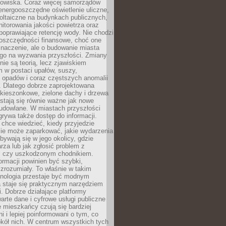
odowiska. Coraz więcej samorządów
energooszczędne oświetlenie uliczne,
oltaiczne na budynkach publicznych,
torowania jakości powietrza oraz
poprawiające retencję wody. Nie chodzi
 oszczędności finansowe, choć one
naczenie, ale o budowanie miasta
ego na wyzwania przyszłości. Zmiany
nie są teorią, lecz zjawiskiem
 w postaci upałów, suszy,
 opadów i coraz częstszych anomalii
 Dlatego dobrze zaprojektowana
i kieszonkowe, zielone dachy i drzewa
 stają się równie ważne jak nowe
budowlane. W miastach przyszłości
grywa także dostęp do informacji.
chce wiedzieć, kiedy przyjedzie
zie może zaparkować, jakie wydarzenia
dbywają się w jego okolicy, gdzie
arza lub jak zgłosić problem z
m czy uszkodzonym chodnikiem.
ormacji powinien być szybki,
i zrozumiały. To właśnie w takim
hnologia przestaje być modnym
a staje się praktycznym narzędziem
. Dobrze działające platformy
warte dane i cyfrowe usługi publiczne
e mieszkańcy czują się bardziej
 i lepiej poinformowani o tym, co
okół nich. W centrum wszystkich tych