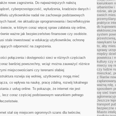
 także nowe zagrożenia. Do najważniejszych należą
kierunkiem r
urbanistów i
ządzeń, cyberprzestępczość, wyłudzenia, kradzieże danych i
rośnie, ale 
swoich mies
. Wielu użytkowników nadal nie zachowuje podstawowych
przemyślany
ch haseł, nie aktualizuje oprogramowania i bezrefleksyjnie
praktyce inte
do kupowania
świecie, w którym coraz więcej spraw załatwia się online,
elektroniczn
 równie ważne jak bezpieczeństwo finansowe czy osobiste.
system powi
przestrzenią
musi stale inwestować w edukację użytkowników, ochronę
nawykami lu
to, aby mies
zających odporność na zagrożenia.
sprawy urzę
między dziel
kości połączenia i dostępności sieci w różnych częściach
powietrza i 
kultury czy 
t coraz bardziej powszechny, wciąż można zauważyć różnice
mierzy się n
czy ludzie 
ymi miejscowościami czy terenami słabiej
mieszkać, p
struktura rozwija się wolniej, użytkownicy mogą mieć
z filarów no
zaplanowany
ącza, co wpływa na naukę, pracę zdalną, rozwój lokalnego
ważną rolę, 
ania z usług online. To pokazuje, że internet nie jest
sposobem pr
się sieć tra
m, lecz coraz częściej podstawowym warunkiem pełnego
aglomeracyjn
Jeszcze lepi
łeczeństwie.
transport pu
bezpieczne c
Miasto intel
ernet stał się miejscem ogromnych szans dla twórców,
środków tran