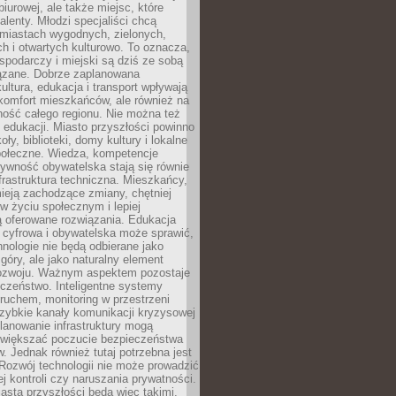
biurowej, ale także miejsc, które
talenty. Młodzi specjaliści chcą
miastach wygodnych, zielonych,
 i otwartych kulturowo. To oznacza,
spodarczy i miejski są dziś ze sobą
zane. Dobrze zaplanowana
kultura, edukacja i transport wpływają
 komfort mieszkańców, ale również na
ność całego regionu. Nie można też
edukacji. Miasto przyszłości powinno
ły, biblioteki, domy kultury i lokalne
społeczne. Wiedza, kompetencje
tywność obywatelska stają się równie
frastruktura techniczna. Mieszkańcy,
ieją zachodzące zmiany, chętniej
w życiu społecznym i lepiej
ą oferowane rozwiązania. Edukacja
 cyfrowa i obywatelska może sprawić,
nologie nie będą odbierane jako
góry, ale jako naturalny element
ozwoju. Ważnym aspektem pozostaje
czeństwo. Inteligentne systemy
ruchem, monitoring w przestrzeni
szybkie kanały komunikacji kryzysowej
lanowanie infrastruktury mogą
zwiększać poczucie bezpieczeństwa
 Jednak również tutaj potrzebna jest
Rozwój technologii nie może prowadzić
j kontroli czy naruszania prywatności.
asta przyszłości będą więc takimi,