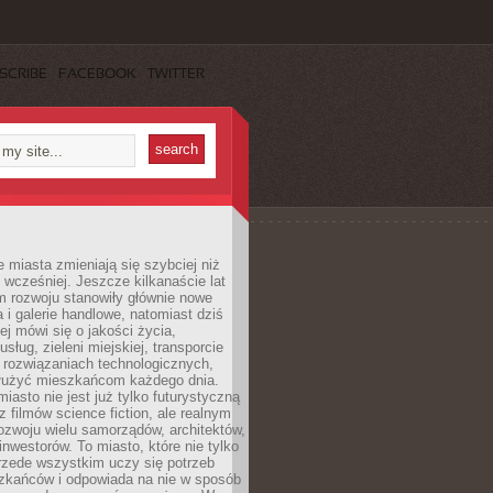
SCRIBE
FACEBOOK
TWITTER
miasta zmieniają się szybciej niż
 wcześniej. Jeszcze kilkanaście lat
m rozwoju stanowiły głównie nowe
a i galerie handlowe, natomiast dziś
ej mówi się o jakości życia,
sług, zieleni miejskiej, transporcie
 rozwiązaniach technologicznych,
służyć mieszkańcom każdego dnia.
miasto nie jest już tylko futurystyczną
z filmów science fiction, ale realnym
ozwoju wielu samorządów, architektów,
 inwestorów. To miasto, które nie tylko
przede wszystkim uczy się potrzeb
zkańców i odpowiada na nie w sposób