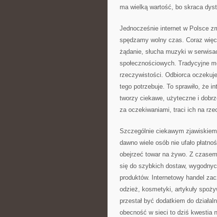
ma wielką wartość, bo skraca dyst
Jednocześnie internet w Polsce zm
spędzamy wolny czas. Coraz więce
żądanie, słucha muzyki w serwisa
społecznościowych. Tradycyjne me
rzeczywistości. Odbiorca oczekuje
tego potrzebuje. To sprawiło, że i
tworzy ciekawe, użyteczne i dobrz
za oczekiwaniami, traci ich na rze
Szczególnie ciekawym zjawiskiem 
dawno wiele osób nie ufało płatno
obejrzeć towar na żywo. Z czasem 
się do szybkich dostaw, wygodny
produktów. Internetowy handel zacz
odzież, kosmetyki, artykuły spożyw
przestał być dodatkiem do działaln
obecność w sieci to dziś kwestia n