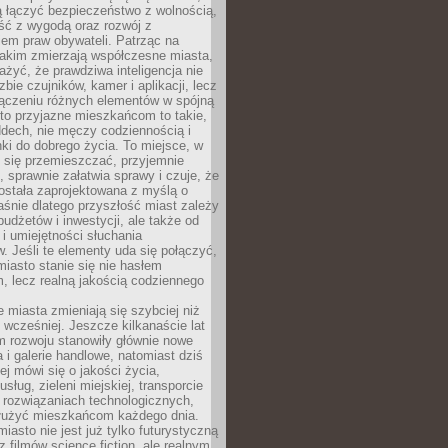
ią łączyć bezpieczeństwo z wolnością,
ć z wygodą oraz rozwój z
em praw obywateli. Patrząc na
jakim zmierzają współczesne miasta,
yć, że prawdziwa inteligencja nie
zbie czujników, kamer i aplikacji, lecz
ączeniu różnych elementów w spójną
to przyjazne mieszkańcom to takie,
ddech, nie męczy codziennością i
ki do dobrego życia. To miejsce, w
 się przemieszczać, przyjemnie
 sprawnie załatwia sprawy i czuje, że
ostała zaprojektowana z myślą o
aśnie dlatego przyszłość miast zależy
budżetów i inwestycji, ale także od
 i umiejętności słuchania
 Jeśli te elementy uda się połączyć,
 miasto stanie się nie hasłem
, lecz realną jakością codziennego
miasta zmieniają się szybciej niż
 wcześniej. Jeszcze kilkanaście lat
m rozwoju stanowiły głównie nowe
a i galerie handlowe, natomiast dziś
ej mówi się o jakości życia,
sług, zieleni miejskiej, transporcie
 rozwiązaniach technologicznych,
służyć mieszkańcom każdego dnia.
miasto nie jest już tylko futurystyczną
z filmów science fiction, ale realnym