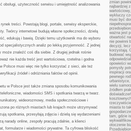
zmian powin
ść obsługi, użyteczność serwisu i umiejętność analizowania
najbardziej
wartościowy,
wykluczy cz
musi być dos
niepełnospra
rynek treści. Powstają blogi, portale, serwisy eksperckie,
przedsiębior
sty. Twórcy internetowi budują własne społeczności, dzielą
ważna jest p
otwartość n
ość, edukują i bawią. Dzięki temu użytkownik ma do wyboru
nie powinni 
d specjalistycznych analiz po lekką przyjemność. Z jednej
decyzji, lec
korzystają. 
 może znaleźć coś dla siebie. Z drugiej jednak rośnie
budować wspó
odpowiedzial
ieważ nie każda treść jest wartościowa, rzetelna i godna
opowieści w
 Polsce musi więc nie tylko korzystać z sieci, ale też
pomysły potr
inspiracji o
yfikacji źródeł i odróżniania faktów od opinii.
pewnego ro
urbanistyce,
wielu samor
etu w Polsce jest także zmiana sposobu komunikowania
źródłem pra
telefoniczne, wiadomości SMS i spotkania twarzą w twarz.
doświadczeń
kosztownych 
omunikatory, wideorozmowy, media społecznościowe i
rzeczywiści
oszona po różnych miastach lub krajach może utrzymywać
miasta to ta
gospodarczeg
ują spotkania, przesyłają zdjęcia i dzielą się wydarzeniami
tam, gdzie is
wykwalifiko
 narady online, zespoły pracują zdalnie, a klienci
otoczenie bi
at, formularze i wiadomości prywatne. Ta cyfrowa bliskość
Przedsiębior