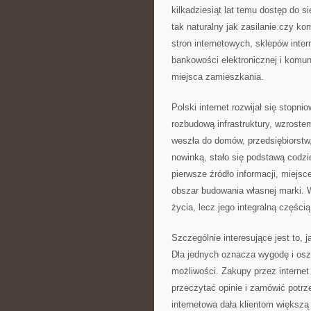
kilkadziesiąt lat temu dostęp do s
tak naturalny jak zasilanie czy k
stron internetowych, sklepów inte
bankowości elektronicznej i komun
miejsca zamieszkania.
Polski internet rozwijał się stop
rozbudową infrastruktury, wzroste
weszła do domów, przedsiębiorstw, 
nowinką, stało się podstawą codzi
pierwsze źródło informacji, miejs
obszar budowania własnej marki. W
życia, lecz jego integralną częścią
Szczególnie interesujące jest to, 
Dla jednych oznacza wygodę i osz
możliwości. Zakupy przez internet
przeczytać opinie i zamówić pot
internetowa dała klientom większą 