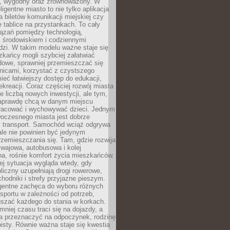
, wygodny oraz zrównoważony. W
ligentne miasto to nie tylko aplikacja
 biletów komunikacji miejskiej czy
e tablice na przystankach. To cały
ązań pomiędzy technologią,
, środowiskiem i codziennymi
dzi. W takim modelu ważne staje się
zkańcy mogli szybciej załatwiać
dowe, sprawniej przemieszczać się
nicami, korzystać z czystszego
mieć łatwiejszy dostęp do edukacji,
rekreacji. Coraz częściej rozwój miasta
ie liczbą nowych inwestycji, ale tym,
naprawdę chcą w danym miejscu
racować i wychowywać dzieci. Jednym
woczesnego miasta jest dobrze
 transport. Samochód wciąż odgrywa
ale nie powinien być jedynym
zemieszczania się. Tam, gdzie rozwija
mwajowa, autobusowa i kolej
a, rośnie komfort życia mieszkańców.
ej sytuacja wygląda wtedy, gdy
bliczny uzupełniają drogi rowerowe,
hodniki i strefy przyjazne pieszym.
igentne zachęca do wyboru różnych
sportu w zależności od potrzeb,
szać każdego do stania w korkach.
mniej czasu traci się na dojazdy, a
a przeznaczyć na odpoczynek, rodzinę
bisty. Równie ważna staje się kwestia