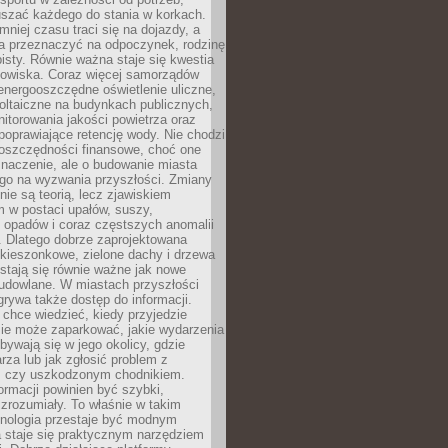
szać każdego do stania w korkach.
mniej czasu traci się na dojazdy, a
a przeznaczyć na odpoczynek, rodzinę
bisty. Równie ważna staje się kwestia
odowiska. Coraz więcej samorządów
energooszczędne oświetlenie uliczne,
oltaiczne na budynkach publicznych,
torowania jakości powietrza oraz
poprawiające retencję wody. Nie chodzi
 oszczędności finansowe, choć one
naczenie, ale o budowanie miasta
ego na wyzwania przyszłości. Zmiany
nie są teorią, lecz zjawiskiem
 w postaci upałów, suszy,
 opadów i coraz częstszych anomalii
 Dlatego dobrze zaprojektowana
i kieszonkowe, zielone dachy i drzewa
 stają się równie ważne jak nowe
budowlane. W miastach przyszłości
grywa także dostęp do informacji.
chce wiedzieć, kiedy przyjedzie
zie może zaparkować, jakie wydarzenia
dbywają się w jego okolicy, gdzie
arza lub jak zgłosić problem z
m czy uszkodzonym chodnikiem.
ormacji powinien być szybki,
i zrozumiały. To właśnie w takim
hnologia przestaje być modnym
a staje się praktycznym narzędziem