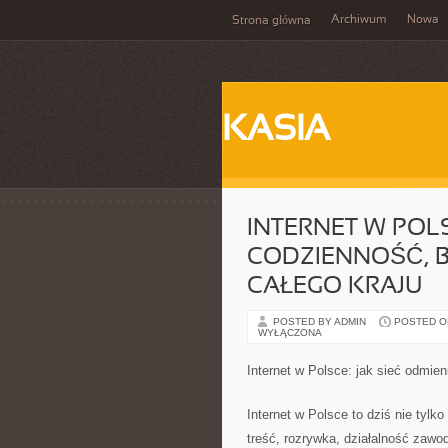
Archiwum
Nowa
Strona główna
KASIA
INTERNET W POLS
CODZIENNOŚĆ, B
CAŁEGO KRAJU
POSTED BY ADMIN
POSTED ON
WYŁĄCZONA
Internet w Polsce: jak sieć odmien
Internet w Polsce to dziś nie tylko
treść, rozrywka, działalność zawo