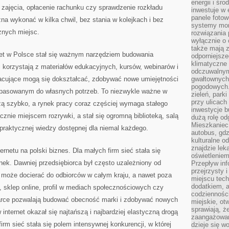
energii i śr
a zajęcia, opłacenie rachunku czy sprawdzenie rozkładu
inwestuje w 
panele fotow
żna wykonać w kilka chwil, bez stania w kolejkach i bez
systemy moni
żnych miejsc.
rozwiązania 
wyłącznie o
także mają z
net w Polsce stał się ważnym narzędziem budowania
odporniejsz
klimatyczne 
 korzystają z materiałów edukacyjnych, kursów, webinarów i
odczuwalnym
acujące mogą się dokształcać, zdobywać nowe umiejętności
gwałtownych
pogodowych.
 dopasowanym do własnych potrzeb. To niezwykle ważne w
zieleń, park
przy ulicach
ą szybko, a rynek pracy coraz częściej wymaga stałego
inwestycje 
ącznie miejscem rozrywki, a stał się ogromną biblioteką, salą
dużą rolę od
Mieszkaniec 
praktycznej wiedzy dostępnej dla niemal każdego.
autobus, gd
kulturalne o
znajdzie lek
rnetu na polski biznes. Dla małych firm sieć stała się
oświetlenie
nek. Dawniej przedsiębiorca był często uzależniony od
Przepływ inf
przejrzysty 
iś może docierać do odbiorców w całym kraju, a nawet poza
miejscu tec
dodatkiem, 
a, sklep online, profil w mediach społecznościowych czy
codzienności
rce pozwalają budować obecność marki i zdobywać nowych
miejskie, ot
sprawiają, ż
 internet okazał się najtańszą i najbardziej elastyczną drogą
zaangażowani
firm sieć stała się polem intensywnej konkurencji, w której
dzieje się w