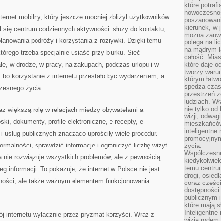
które potraf
nowoczesnoś
nternet mobilny, który jeszcze mocniej zbliżył użytkowników
poszanowani
kierunek, w 
ł się centrum codziennych aktywności: służy do kontaktu,
można zauważ
planowania podróży i korzystania z rozrywki. Dzięki temu
polega na lic
na mądrym ł
którego trzeba specjalnie usiąść przy biurku. Sieć
całość. Mias
le, w drodze, w pracy, na zakupach, podczas urlopu i w
które daje o
tworzy warun
 bo korzystanie z internetu przestało być wydarzeniem, a
którym łatwo
spędza czas,
czesnego życia.
przestrzeń z
ludziach. Wł
nie tylko od 
az większą rolę w relacjach między obywatelami a
wizji, odwagi
i, dokumenty, profile elektroniczne, e-recepty, e-
mieszkańców.
inteligentne
i usług publicznych znacząco uprościły wiele procedur.
promocyjnym
ormalności, sprawdzić informacje i ograniczyć liczbę wizyt
życia.
Współczesne 
a nie rozwiązuje wszystkich problemów, ale z pewnością
kiedykolwiek
temu centru
eg informacji. To pokazuje, że internet w Polsce nie jest
drogi, osiedl
wności, ale także ważnym elementem funkcjonowania
coraz części
dostępności u
publicznym i
które mają 
Inteligentne 
j internetu wyłącznie przez pryzmat korzyści. Wraz z
wizją rodem 