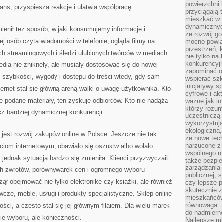
powierzchni 
ans, przyspiesza reakcje i ułatwia współpracę.
przyciągają 
mieszkać w 
dynamicznych
ienił też sposób, w jaki konsumujemy informacje i
że rozwój go
j osób czyta wiadomości w telefonie, ogląda filmy na
mocno powią
przestrzeń, 
ch streamingowych i śledzi ulubionych twórców w mediach
nie tylko na
konkurencyj
dia nie zniknęły, ale musiały dostosować się do nowej
zapominać o 
 szybkości, wygody i dostępu do treści wtedy, gdy sam
wspierać szko
inicjatywy 
nternet stał się główną areną walki o uwagę użytkownika. Kto
cyfrowe i ak
e podane materiały, ten zyskuje odbiorców. Kto nie nadąża
ważne jak in
którzy rozum
cz bardziej dynamicznej konkurencji.
uczestniczą 
wykorzystuj
ekologiczna,
jest rozwój zakupów online w Polsce. Jeszcze nie tak
że nowe tech
narzucone z 
ściom internetowym, obawiało się oszustw albo wolało
wspólnego r
jednak sytuacja bardzo się zmieniła. Klienci przyzwyczaili
także bezpie
zarządzania 
ch zwrotów, porównywarek cen i ogromnego wyboru
publicznej, 
ął obejmować nie tylko elektronikę czy książki, ale również
czy lepsze p
skutecznie 
cze, meble, usługi i produkty specjalistyczne. Sklep online
mieszkańców.
równowaga. 
ości, a często stał się jej głównym filarem. Dla wielu marek
do nadmierne
ie wyboru, ale konieczności.
Najlepsze mi