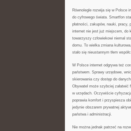
Równolegle rozwija się w Polsce i
do cyfrowego świata. Smartfon sta
płatności, zakupów, nauki, pracy, 
internet nie jest już miejscem, do 
towarzyszy człowiekowi niemal sta
domu. To wielka zmiana kulturowa,
stało się nieustannym tłem współ
W Polsce internet odgrywa też cor
państwem. Sprawy urzędowe, wniosk
skierowania czy dostęp do danych 
Obywatel może szybciej załatwić f
w urzędach. Oczywiście cyfryzacj
poprawia komfort i przyspiesza obi
jedynie obszarem prywatnej akty
państwa i administracji.
Nie można jednak patrzeć na rozwó