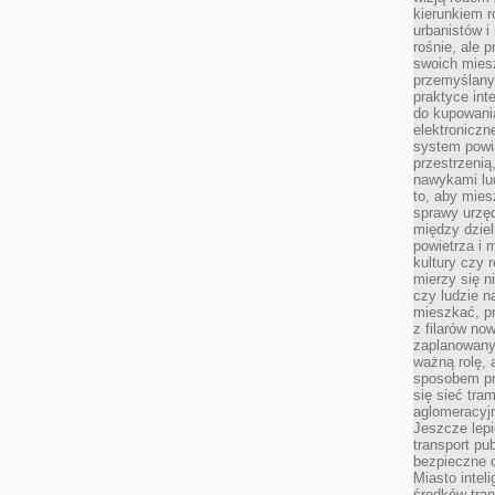
kierunkiem r
urbanistów i
rośnie, ale 
swoich mies
przemyślany
praktyce inte
do kupowania
elektroniczn
system powi
przestrzenią
nawykami lu
to, aby mies
sprawy urzę
między dziel
powietrza i 
kultury czy 
mierzy się n
czy ludzie 
mieszkać, p
z filarów no
zaplanowany
ważną rolę, 
sposobem pr
się sieć tra
aglomeracyjn
Jeszcze lepi
transport pu
bezpieczne c
Miasto intel
środków tran