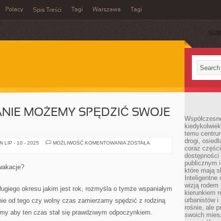
Polacy
Tagi
Warszawa
Tagi
Spis Treści
SUB
ANIE MOŻEMY SPĘDZIĆ SWOJE
Współczesne 
kiedykolwiek
temu centru
drogi, osiedl
JAK
LIP - 10 - 2025
MOŻLIWOŚĆ KOMENTOWANIA
ZOSTAŁA
coraz części
BARDZO
UDANIE
dostępności u
MOŻEMY
publicznym i
SPĘDZIĆ
wakacje?
SWOJE
które mają 
WAKACJE?
Inteligentne 
wizją rodem 
ługiego okresu jakim jest rok, rozmyśla o tymże wspaniałym
kierunkiem r
urbanistów i
żnie od tego czy wolny czas zamierzamy spędzić z rodziną
rośnie, ale 
emy aby ten czas stał się prawdziwym odpoczynkiem.
swoich mies