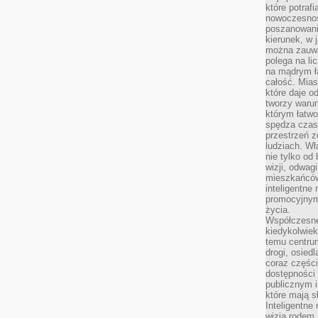
które potraf
nowoczesnoś
poszanowani
kierunek, w 
można zauważ
polega na lic
na mądrym ł
całość. Mias
które daje o
tworzy warun
którym łatwo
spędza czas,
przestrzeń z
ludziach. Wł
nie tylko od 
wizji, odwagi
mieszkańców.
inteligentne
promocyjnym
życia.
Współczesne 
kiedykolwiek
temu centru
drogi, osiedl
coraz części
dostępności u
publicznym i
które mają 
Inteligentne 
wizją rodem 