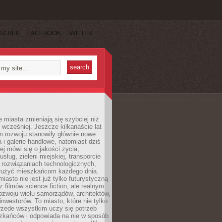
SCRIBE
FACEBOOK
TWITTER
miasta zmieniają się szybciej niż
 wcześniej. Jeszcze kilkanaście lat
m rozwoju stanowiły głównie nowe
a i galerie handlowe, natomiast dziś
ej mówi się o jakości życia,
sług, zieleni miejskiej, transporcie
 rozwiązaniach technologicznych,
służyć mieszkańcom każdego dnia.
miasto nie jest już tylko futurystyczną
z filmów science fiction, ale realnym
ozwoju wielu samorządów, architektów,
 inwestorów. To miasto, które nie tylko
przede wszystkim uczy się potrzeb
zkańców i odpowiada na nie w sposób