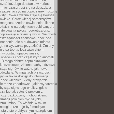
szać każdego do stania w korkach.
mniej czasu traci się na dojazdy, a
a przeznaczyć na odpoczynek, rodzinę
bisty. Równie ważna staje się kwestia
odowiska. Coraz więcej samorządów
energooszczędne oświetlenie uliczne,
oltaiczne na budynkach publicznych,
torowania jakości powietrza oraz
poprawiające retencję wody. Nie chodzi
 oszczędności finansowe, choć one
naczenie, ale o budowanie miasta
ego na wyzwania przyszłości. Zmiany
nie są teorią, lecz zjawiskiem
 w postaci upałów, suszy,
 opadów i coraz częstszych anomalii
 Dlatego dobrze zaprojektowana
i kieszonkowe, zielone dachy i drzewa
 stają się równie ważne jak nowe
budowlane. W miastach przyszłości
grywa także dostęp do informacji.
chce wiedzieć, kiedy przyjedzie
zie może zaparkować, jakie wydarzenia
dbywają się w jego okolicy, gdzie
arza lub jak zgłosić problem z
m czy uszkodzonym chodnikiem.
ormacji powinien być szybki,
i zrozumiały. To właśnie w takim
hnologia przestaje być modnym
a staje się praktycznym narzędziem