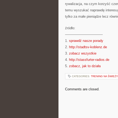
rywalizacja, na czym korzyść czer
temu wyszukać naprawdę interesuj
tylko za małe pieniądze lecz rów
źródło:
———————————
1.
sprawdź nasze porady
2.
http://stadtsv-koblenz.de
3.
zobacz wszystkie
4.
http://stassfurter-radios.de
5.
zobacz, jak to działa
CATEGORIES:
TRENING NA ŚWIEŻ
Comments are closed.