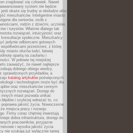
ien znajdować się człowiek. Nawet
 zaawansowany system nie będzie
 jeśli okaże się trudny w obsłudze albo
ęść mieszkańców. Inteligentne miasto
tępne dla seniorów, osób z
wnościami, rodzin z dziećmi, uczniów,
ców i turystów. Właśnie dlatego tak
rostota rozwiązań, intuicyjność oraz
a konsultacje społeczne. Mieszkańcy
być jedynie odbiorcami gotowych
z współtwórcami przestrzeni, z której
Gdy miasto słucha ludzi, łatwiej
lnotę opartą na zaufaniu i
ności. W połowie tej miejskiej
arto zauważyć, że nawet najlepsze
zebują dobrego obiegu wiedzy,
raz sprawdzonych przykładów, a
dzaju
katalog artykułów
poświęconych
 ekologii i technologiom może być dla
ządów oraz mieszkańców cennym
ktycznych rozwiązań. Dostęp do
 innych miast pozwala unikać
błędów i szybciej wdrażać to, co
e poprawia jakość życia. Nowoczesne
kże miejsca pracy i rozwoju
o. Firmy coraz chętniej inwestują
tnieje dobra infrastruktura, dostęp do
wanych pracowników, przyjazne
znesowe i wysoka jakość życia.
cy nie szukają już wyłącznie taniej