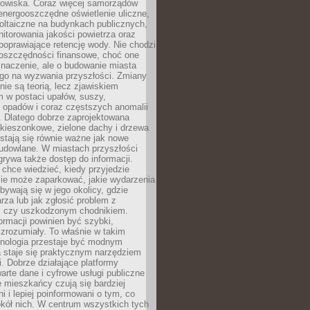
odowiska. Coraz więcej samorządów
energooszczędne oświetlenie uliczne,
oltaiczne na budynkach publicznych,
torowania jakości powietrza oraz
poprawiające retencję wody. Nie chodzi
 oszczędności finansowe, choć one
naczenie, ale o budowanie miasta
ego na wyzwania przyszłości. Zmiany
nie są teorią, lecz zjawiskiem
 w postaci upałów, suszy,
 opadów i coraz częstszych anomalii
 Dlatego dobrze zaprojektowana
i kieszonkowe, zielone dachy i drzewa
 stają się równie ważne jak nowe
budowlane. W miastach przyszłości
grywa także dostęp do informacji.
chce wiedzieć, kiedy przyjedzie
zie może zaparkować, jakie wydarzenia
dbywają się w jego okolicy, gdzie
arza lub jak zgłosić problem z
m czy uszkodzonym chodnikiem.
ormacji powinien być szybki,
i zrozumiały. To właśnie w takim
hnologia przestaje być modnym
a staje się praktycznym narzędziem
. Dobrze działające platformy
warte dane i cyfrowe usługi publiczne
e mieszkańcy czują się bardziej
 i lepiej poinformowani o tym, co
okół nich. W centrum wszystkich tych