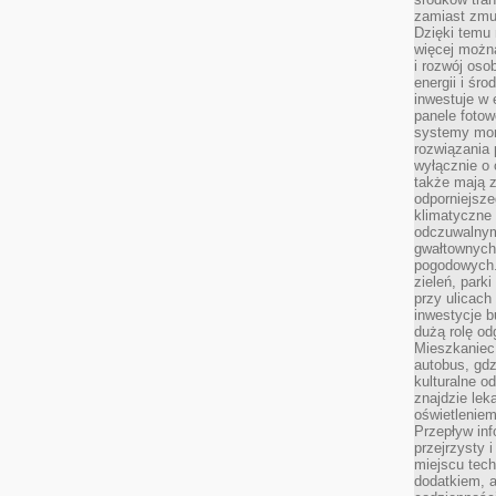
zamiast zmu
Dzięki temu 
więcej możn
i rozwój oso
energii i śr
inwestuje w 
panele fotow
systemy moni
rozwiązania 
wyłącznie o
także mają z
odporniejsz
klimatyczne 
odczuwalnym
gwałtownych
pogodowych.
zieleń, park
przy ulicach
inwestycje 
dużą rolę od
Mieszkaniec 
autobus, gd
kulturalne o
znajdzie lek
oświetlenie
Przepływ inf
przejrzysty 
miejscu tec
dodatkiem, 