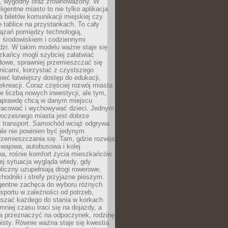
, wygodny oraz zrównoważony. W
ligentne miasto to nie tylko aplikacja
 biletów komunikacji miejskiej czy
e tablice na przystankach. To cały
ązań pomiędzy technologią,
, środowiskiem i codziennymi
dzi. W takim modelu ważne staje się
zkańcy mogli szybciej załatwiać
dowe, sprawniej przemieszczać się
nicami, korzystać z czystszego
mieć łatwiejszy dostęp do edukacji,
rekreacji. Coraz częściej rozwój miasta
ie liczbą nowych inwestycji, ale tym,
naprawdę chcą w danym miejscu
racować i wychowywać dzieci. Jednym
woczesnego miasta jest dobrze
 transport. Samochód wciąż odgrywa
ale nie powinien być jedynym
zemieszczania się. Tam, gdzie rozwija
mwajowa, autobusowa i kolej
a, rośnie komfort życia mieszkańców.
ej sytuacja wygląda wtedy, gdy
bliczny uzupełniają drogi rowerowe,
hodniki i strefy przyjazne pieszym.
igentne zachęca do wyboru różnych
sportu w zależności od potrzeb,
szać każdego do stania w korkach.
mniej czasu traci się na dojazdy, a
a przeznaczyć na odpoczynek, rodzinę
bisty. Równie ważna staje się kwestia