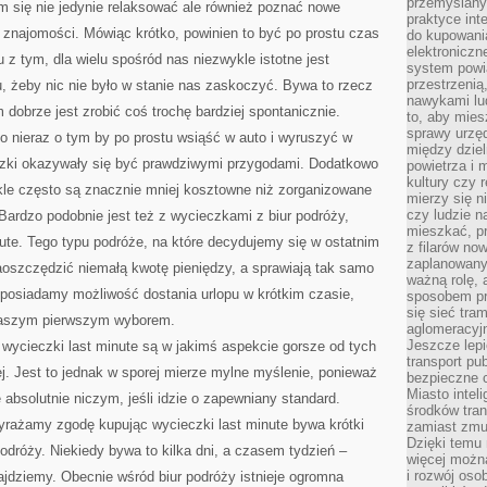
przemyślany
 się nie jedynie relaksować ale również poznać nowe
praktyce inte
 znajomości. Mówiąc krótko, powinien to być po prostu czas
do kupowania
elektroniczn
z tym, dla wielu spośród nas niezwykle istotne jest
system powi
przestrzenią
, żeby nic nie było w stanie nas zaskoczyć. Bywa to rzecz
nawykami lu
dobrze jest zrobić coś trochę bardziej spontanicznie.
to, aby mies
sprawy urzę
o nieraz o tym by po prostu wsiąść w auto i wyruszyć w
między dziel
czki okazywały się być prawdziwymi przygodami. Dodatkowo
powietrza i 
kultury czy 
kle często są znacznie mniej kosztowne niż zorganizowane
mierzy się n
czy ludzie 
rdzo podobnie jest też z wycieczkami z biur podróży,
mieszkać, p
nute. Tego typu podróże, na które decydujemy się w ostatnim
z filarów no
zaplanowany
oszczędzić niemałą kwotę pieniędzy, a sprawiają tak samo
ważną rolę, 
e posiadamy możliwość dostania urlopu w krótkim czasie,
sposobem pr
się sieć tra
naszym pierwszym wyborem.
aglomeracyjn
Jeszcze lepi
 wycieczki last minute są w jakimś aspekcie gorsze od tych
transport pu
. Jest to jednak w sporej mierze mylne myślenie, ponieważ
bezpieczne c
Miasto intel
ę absolutnie niczym, jeśli idzie o zapewniany standard.
środków tran
yrażamy zgodę kupując wycieczki last minute bywa krótki
zamiast zmu
Dzięki temu 
odróży. Niekiedy bywa to kilka dni, a czasem tydzień –
więcej możn
i rozwój oso
ajdziemy. Obecnie wśród biur podróży istnieje ogromna