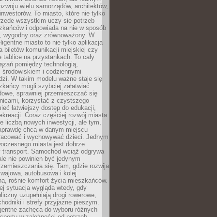
ozwoju wielu samorządów, architektów,
 inwestorów. To miasto, które nie tylko
przede wszystkim uczy się potrzeb
zkańców i odpowiada na nie w sposób
, wygodny oraz zrównoważony. W
ligentne miasto to nie tylko aplikacja
 biletów komunikacji miejskiej czy
e tablice na przystankach. To cały
ązań pomiędzy technologią,
, środowiskiem i codziennymi
dzi. W takim modelu ważne staje się
zkańcy mogli szybciej załatwiać
dowe, sprawniej przemieszczać się
nicami, korzystać z czystszego
mieć łatwiejszy dostęp do edukacji,
rekreacji. Coraz częściej rozwój miasta
ie liczbą nowych inwestycji, ale tym,
naprawdę chcą w danym miejscu
racować i wychowywać dzieci. Jednym
woczesnego miasta jest dobrze
 transport. Samochód wciąż odgrywa
ale nie powinien być jedynym
zemieszczania się. Tam, gdzie rozwija
mwajowa, autobusowa i kolej
a, rośnie komfort życia mieszkańców.
ej sytuacja wygląda wtedy, gdy
bliczny uzupełniają drogi rowerowe,
hodniki i strefy przyjazne pieszym.
igentne zachęca do wyboru różnych
sportu w zależności od potrzeb,