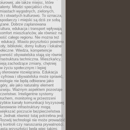
biurowej, ale także miejsc, które
talenty. Młodzi specjaliści chcą
miastach wygodnych, zielonych,
 i otwartych kulturowo. To oznacza,
spodarczy i miejski są dziś ze sobą
zane. Dobrze zaplanowana
kultura, edukacja i transport wpływają
 komfort mieszkańców, ale również na
ność całego regionu. Nie można też
edukacji. Miasto przyszłości powinno
ły, biblioteki, domy kultury i lokalne
społeczne. Wiedza, kompetencje
tywność obywatelska stają się równie
frastruktura techniczna. Mieszkańcy,
ieją zachodzące zmiany, chętniej
w życiu społecznym i lepiej
ą oferowane rozwiązania. Edukacja
 cyfrowa i obywatelska może sprawić,
nologie nie będą odbierane jako
góry, ale jako naturalny element
ozwoju. Ważnym aspektem pozostaje
czeństwo. Inteligentne systemy
ruchem, monitoring w przestrzeni
szybkie kanały komunikacji kryzysowej
lanowanie infrastruktury mogą
zwiększać poczucie bezpieczeństwa
 Jednak również tutaj potrzebna jest
Rozwój technologii nie może prowadzić
j kontroli czy naruszania prywatności.
asta przyszłości będą więc takimi,