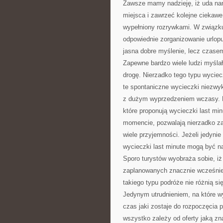
Zawsze mamy nadzieję, iż uda nam
miejsca i zawrzeć kolejne ciekawe
wypełniony rozrywkami. W związku 
odpowiednie zorganizowanie urlopu
jasna dobre myślenie, lecz czasem 
Zapewne bardzo wiele ludzi myślał
drogę. Nierzadko tego typu wycie
te spontaniczne wycieczki niezwy
z dużym wyprzedzeniem wczasy. Ba
które proponują wycieczki last mi
momencie, pozwalają nierzadko za
wiele przyjemności. Jeżeli jedyni
wycieczki last minute mogą być 
Sporo turystów wyobraża sobie, iż
zaplanowanych znacznie wcześniej
takiego typu podróże nie różnią si
Jedynym utrudnieniem, na które w
czas jaki zostaje do rozpoczęcia p
wszystko zależy od oferty jaką zn