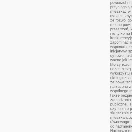
powierzchni 
przyciągają 
mieszkać w 
dynamicznych
że rozwój go
mocno powią
przestrzeń, 
nie tylko na
konkurencyj
zapominać o 
wspierać szko
inicjatywy 
cyfrowe i ak
ważne jak in
którzy rozum
uczestniczą 
wykorzystuj
ekologiczna,
że nowe tech
narzucone z 
wspólnego r
także bezpie
zarządzania 
publicznej, 
czy lepsze p
skutecznie 
mieszkańców.
równowaga. 
do nadmierne
Najlepsze mi