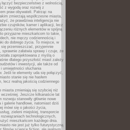
ią łączyć bezpieczeństwo z wolnością,
ć z wygodą oraz rozwój z
em praw obywateli. Patrząc na
jakim zmierzają współczesne miasta,
yć, że prawdziwa inteligencja nie
zbie czujników, kamer i aplikacji, lecz
ączeniu różnych elementów w spójną
to przyjazne mieszkańcom to takie,
ddech, nie męczy codziennością i
ki do dobrego życia. To miejsce, w
 się przemieszczać, przyjemnie
 sprawnie załatwia sprawy i czuje, że
ostała zaprojektowana z myślą o
aśnie dlatego przyszłość miast zależy
budżetów i inwestycji, ale także od
 i umiejętności słuchania
 Jeśli te elementy uda się połączyć,
 miasto stanie się nie hasłem
, lecz realną jakością codziennego
miasta zmieniają się szybciej niż
 wcześniej. Jeszcze kilkanaście lat
m rozwoju stanowiły głównie nowe
a i galerie handlowe, natomiast dziś
ej mówi się o jakości życia,
sług, zieleni miejskiej, transporcie
 rozwiązaniach technologicznych,
służyć mieszkańcom każdego dnia.
miasto nie jest już tylko futurystyczną
z filmów science fiction, ale realnym