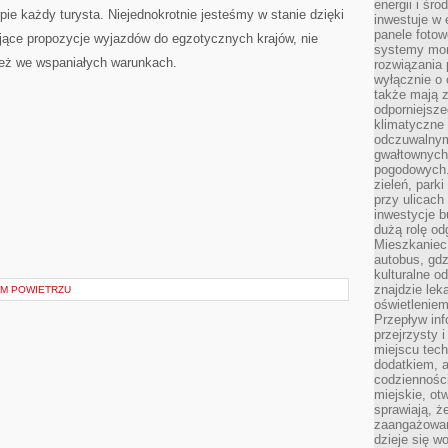
energii i śr
pie każdy turysta. Niejednokrotnie jesteśmy w stanie dzięki
inwestuje w 
panele fotow
ące propozycje wyjazdów do egzotycznych krajów, nie
systemy moni
nież we wspaniałych warunkach.
rozwiązania 
wyłącznie o
także mają z
odporniejsz
klimatyczne 
odczuwalnym
gwałtownych
pogodowych.
zieleń, park
przy ulicach
inwestycje 
dużą rolę od
Mieszkaniec 
autobus, gd
kulturalne o
znajdzie lek
YM POWIETRZU
oświetlenie
Przepływ inf
przejrzysty 
miejscu tec
dodatkiem, 
codzienności
miejskie, ot
sprawiają, ż
zaangażowani
dzieje się w