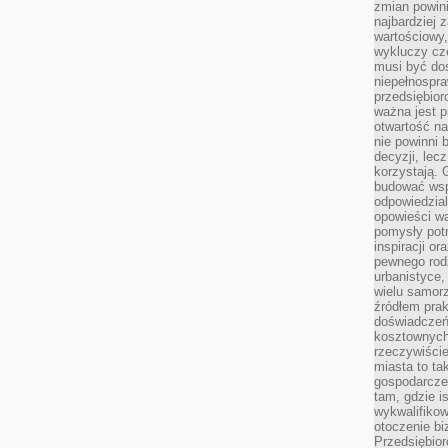
zmian powin
najbardziej
wartościowy,
wykluczy cz
musi być dos
niepełnospra
przedsiębior
ważna jest p
otwartość n
nie powinni 
decyzji, lec
korzystają. 
budować wspó
odpowiedzial
opowieści w
pomysły potr
inspiracji o
pewnego ro
urbanistyce,
wielu samor
źródłem pra
doświadczeń
kosztownych 
rzeczywiści
miasta to ta
gospodarczeg
tam, gdzie is
wykwalifiko
otoczenie bi
Przedsiębior