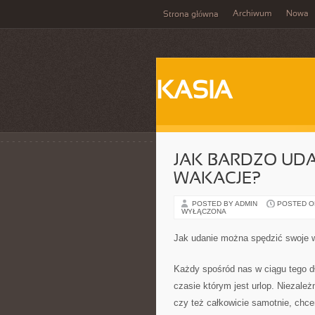
Archiwum
Nowa
Strona główna
KASIA
JAK BARDZO UD
WAKACJE?
POSTED BY ADMIN
POSTED ON 
WYŁĄCZONA
Jak udanie można spędzić swoje 
Każdy spośród nas w ciągu tego d
czasie którym jest urlop. Niezale
czy też całkowicie samotnie, chc