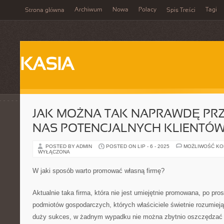
Archiwum
Nowa
Polacy
Tagi
Strona główna
Spis Treści
KASIA
JAK MOŻNA TAK NAPRAWDĘ PR
NAS POTENCJALNYCH KLIENTÓ
POSTED BY ADMIN
POSTED ON LIP - 6 - 2025
MOŻLIWOŚĆ K
WYŁĄCZONA
W jaki sposób warto promować własną firmę?
Aktualnie taka firma, która nie jest umiejętnie promowana, po pro
podmiotów gospodarczych, których właściciele świetnie rozumieją,
duży sukces, w żadnym wypadku nie można zbytnio oszczędzać n