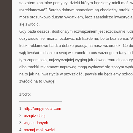
są zatem kapitalne pomysły, dzięki którym będziemy mieli możliw
rozreklamować? Bardzo dobrym pomysłem są chociażby torebki r
może stosunkowo dużym wydatkiem, lecz zasadniczo inwestycja
się zwrócić.
Gdy pada deszcz, doskonałym rozwiązaniem jest rozdawanie ludz
oczywiście nie można rozdawać ich każdemu, bo to bez sensu. W
kubki reklamowe bardzo dobrze pracują na nasz wizerunek. Co d
wątpliwości – dbanie o swój wizerunek to coś ważnego, a tacy lud
tym zapominają, najzwyczajniej wyginą jak dawno temu dinozaury
albo torebki reklamowe naprawdę mogą wydawać się sporym wydat
na to jak na inwestycję w przyszłość, pewnie nie będziemy szkod
zwrócić na to uwagę!
źródło:
———————————
1.
http://empyrlocal.com
2.
przejdź dalej
3.
więcej danych
4.
poznaj możliwości