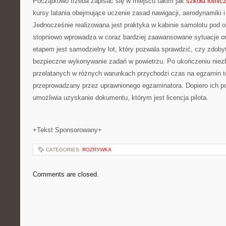
Początkowo trzeba zapisać się w miejscu takim jak
szkoła lotnic
kursy latania obejmujące uczenie zasad nawigacji, aerodynamiki i
Jednocześnie realizowana jest praktyka w kabinie samolotu pod ok
stopniowo wprowadza w coraz bardziej zaawansowane sytuacje o
etapem jest samodzielny lot, który pozwala sprawdzić, czy zdoby
bezpieczne wykonywanie zadań w powietrzu. Po ukończeniu niezbę
przelatanych w różnych warunkach przychodzi czas na egzamin te
przeprowadzany przez uprawnionego egzaminatora. Dopiero ich 
umożliwia uzyskanie dokumentu, którym jest licencja pilota.
+Tekst Sponsorowany+
CATEGORIES:
ROZRYWKA
Comments are closed.