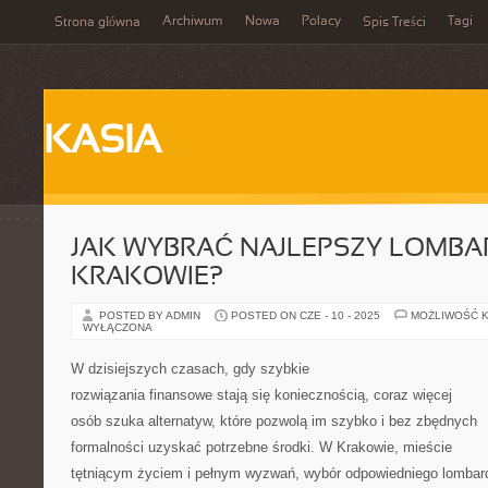
Archiwum
Nowa
Polacy
Tagi
Strona główna
Spis Treści
KASIA
JAK WYBRAĆ NAJLEPSZY LOMBA
KRAKOWIE?
POSTED BY ADMIN
POSTED ON CZE - 10 - 2025
MOŻLIWOŚĆ 
WYŁĄCZONA
W dzisiejszych czasach, gdy szybkie
rozwiązania finansowe stają się koniecznością, coraz więcej
osób szuka alternatyw, które pozwolą im szybko i bez zbędnych
formalności uzyskać potrzebne środki. W Krakowie, mieście
tętniącym życiem i pełnym wyzwań, wybór odpowiedniego lombar