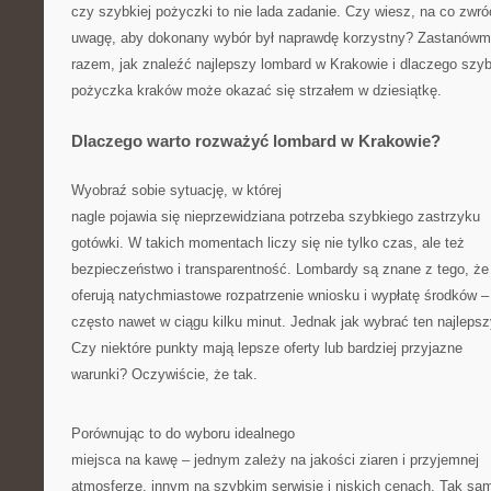
czy szybkiej pożyczki to nie lada zadanie. Czy wiesz, na co zwró
uwagę, aby dokonany wybór był naprawdę korzystny? Zastanówm
razem, jak znaleźć najlepszy lombard w Krakowie i dlaczego szy
pożyczka kraków może okazać się strzałem w dziesiątkę.
Dlaczego warto rozważyć lombard w Krakowie?
Wyobraź sobie sytuację, w której
nagle pojawia się nieprzewidziana potrzeba szybkiego zastrzyku
gotówki. W takich momentach liczy się nie tylko czas, ale też
bezpieczeństwo i transparentność. Lombardy są znane z tego, że
oferują natychmiastowe rozpatrzenie wniosku i wypłatę środków –
często nawet w ciągu kilku minut. Jednak jak wybrać ten najleps
Czy niektóre punkty mają lepsze oferty lub bardziej przyjazne
warunki? Oczywiście, że tak.
Porównując to do wyboru idealnego
miejsca na kawę – jednym zależy na jakości ziaren i przyjemnej
atmosferze, innym na szybkim serwisie i niskich cenach. Tak sam