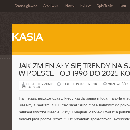
Archiwum
Nowa
Polacy
Tagi
Strona główna
Spis Treści
KASIA
JAK ZMIENIAŁY SIĘ TRENDY NA 
W POLSCE – OD 1990 DO 2025 R
POSTED BY ADMIN
POSTED ON CZE - 5 - 2025
MOŻLIWOŚĆ K
WYŁĄCZONA
Pamiętasz jeszcze czasy, kiedy każda panna młoda marzyła o suk
weselny z metrami tiulu i cekinami? Albo może należysz do pokole
minimalistyczne kreacje w stylu Meghan Markle? Ewolucja polskie
fascynująca podróż przez 35 lat przemian społecznych, ekonomic