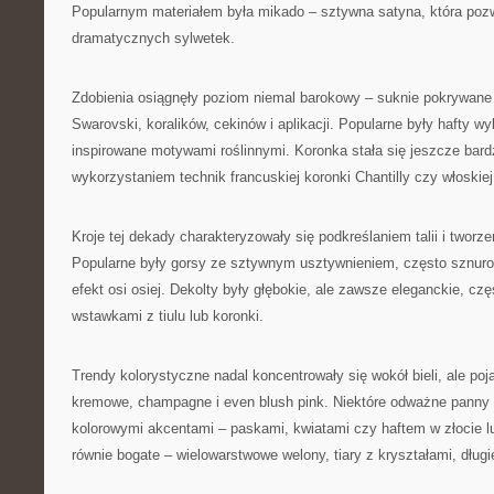
Popularnym materiałem była mikado – sztywna satyna, która pozw
dramatycznych sylwetek.
Zdobienia osiągnęły poziom niemal barokowy – suknie pokrywane 
Swarovski, koralików, cekinów i aplikacji. Popularne były hafty 
inspirowane motywami roślinnymi. Koronka stała się jeszcze bard
wykorzystaniem technik francuskiej koronki Chantilly czy włoskiej
Kroje tej dekady charakteryzowały się podkreślaniem talii i tworz
Popularne były gorsy ze sztywnym usztywnieniem, często sznurow
efekt osi osiej. Dekolty były głębokie, ale zawsze eleganckie, cz
wstawkami z tiulu lub koronki.
Trendy kolorystyczne nadal koncentrowały się wokół bieli, ale poj
kremowe, champagne i even blush pink. Niektóre odważne panny 
kolorowymi akcentami – paskami, kwiatami czy haftem w złocie lu
równie bogate – wielowarstwowe welony, tiary z kryształami, długi