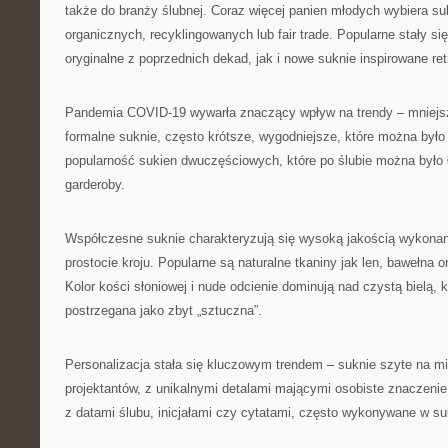
także do branży ślubnej. Coraz więcej panien młodych wybiera su
organicznych, recyklingowanych lub fair trade. Popularne stały si
oryginalne z poprzednich dekad, jak i nowe suknie inspirowane ret
Pandemia COVID-19 wywarła znaczący wpływ na trendy – mniejs
formalne suknie, często krótsze, wygodniejsze, które można było
popularność sukien dwuczęściowych, które po ślubie można było
garderoby.
Współczesne suknie charakteryzują się wysoką jakością wykonan
prostocie kroju. Popularne są naturalne tkaniny jak len, bawełna 
Kolor kości słoniowej i nude odcienie dominują nad czystą bielą, 
postrzegana jako zbyt „sztuczna”.
Personalizacja stała się kluczowym trendem – suknie szyte na mi
projektantów, z unikalnymi detalami mającymi osobiste znaczenie 
z datami ślubu, inicjałami czy cytatami, często wykonywane w su