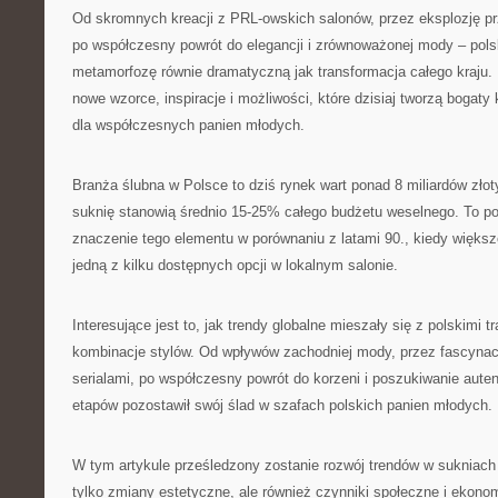
Od skromnych kreacji z PRL-owskich salonów, przez eksplozję prz
po współczesny powrót do elegancji i zrównoważonej mody – pol
metamorfozę równie dramatyczną jak transformacja całego kraju.
nowe wzorce, inspiracje i możliwości, które dzisiaj tworzą bogaty
dla współczesnych panien młodych.
Branża ślubna w Polsce to dziś rynek wart ponad 8 miliardów złot
suknię stanowią średnio 15-25% całego budżetu weselnego. To po
znaczenie tego elementu w porównaniu z latami 90., kiedy większ
jedną z kilku dostępnych opcji w lokalnym salonie.
Interesujące jest to, jak trendy globalne mieszały się z polskimi t
kombinacje stylów. Od wpływów zachodniej mody, przez fascynac
serialami, po współczesny powrót do korzeni i poszukiwanie aute
etapów pozostawił swój ślad w szafach polskich panien młodych.
W tym artykule prześledzony zostanie rozwój trendów w sukniach 
tylko zmiany estetyczne, ale również czynniki społeczne i ekonom