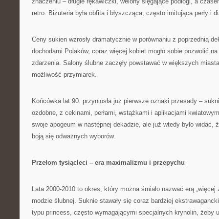
znaczeniu – długie rękawiczki, welony sięgające podłogi, a czas
retro. Biżuteria była obfita i błyszcząca, często imitująca perły i 
Ceny sukien wzrosły dramatycznie w porównaniu z poprzednią de
dochodami Polaków, coraz więcej kobiet mogło sobie pozwolić na
zdarzenia. Salony ślubne zaczęły powstawać w większych miastac
możliwość przymiarek.
Końcówka lat 90. przyniosła już pierwsze oznaki przesady – sukni
ozdobne, z cekinami, perłami, wstążkami i aplikacjami kwiatowym
swoje apogeum w następnej dekadzie, ale już wtedy było widać, ż
boją się odważnych wyborów.
Przełom tysiącleci – era maximalizmu i przepychu
Lata 2000-2010 to okres, który można śmiało nazwać erą „więcej z
modzie ślubnej. Suknie stawały się coraz bardziej ekstrawaganc
typu princess, często wymagającymi specjalnych krynolin, żeby 