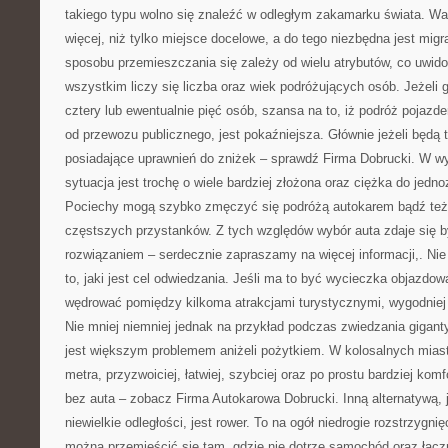
takiego typu wolno się znaleźć w odległym zakamarku świata. Wa
więcej, niż tylko miejsce docelowe, a do tego niezbędna jest mig
sposobu przemieszczania się zależy od wielu atrybutów, co uwid
wszystkim liczy się liczba oraz wiek podróżujących osób. Jeżeli 
cztery lub ewentualnie pięć osób, szansa na to, iż podróż pojazd
od przewozu publicznego, jest pokaźniejsza. Głównie jeżeli będą t
posiadające uprawnień do zniżek – sprawdź Firma Dobrucki. W w
sytuacja jest trochę o wiele bardziej złożona oraz ciężka do jedn
Pociechy mogą szybko zmęczyć się podróżą autokarem bądź też
częstszych przystanków. Z tych względów wybór auta zdaje się 
rozwiązaniem – serdecznie zapraszamy na więcej informacji,. Nie 
to, jaki jest cel odwiedzania. Jeśli ma to być wycieczka objazdowa
wędrować pomiędzy kilkoma atrakcjami turystycznymi, wygodniej
Nie mniej niemniej jednak na przykład podczas zwiedzania gigant
jest większym problemem aniżeli pożytkiem. W kolosalnych miasta
metra, przyzwoiciej, łatwiej, szybciej oraz po prostu bardziej kom
bez auta – zobacz Firma Autokarowa Dobrucki. Inną alternatywą, j
niewielkie odległości, jest rower. To na ogół niedrogie rozstrzygni
można przemieścić się tam, gdzie nie dotrze samochód oraz łącz