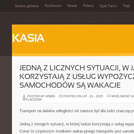
Archiwum
Nowa
Polacy
Tagi
Strona główna
Spis Treści
KASIA
JEDNĄ Z LICZNYCH SYTUACJI, W J
KORZYSTAJĄ Z USŁUG WYPOŻYC
SAMOCHODÓW SĄ WAKACJE
POSTED BY ADMIN
POSTED ON LIP - 31 - 2025
MOŻLIWOŚĆ 
WYŁĄCZONA
Transport na dalekie odległości od zawsze był dla ludzi znacząc
Jedną z mnogich sytuacji, w której ludzie korzystają z usług wyp
Coraz to częstszym środkiem wakacyjnego transportu jest samolo