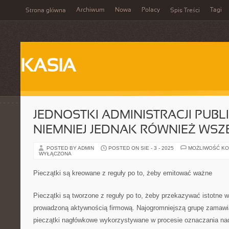
Archiwum
Nowa
Polacy
Tagi
Strona główna
Spis Treści
KASIA
JEDNOSTKI ADMINISTRACJI PUBLI
NIEMNIEJ JEDNAK RÓWNIEŻ WSZ
POSTED BY ADMIN
POSTED ON SIE - 3 - 2025
MOŻLIWOŚĆ K
WYŁĄCZONA
Pieczątki są kreowane z reguły po to, żeby emitować ważne
Pieczątki są tworzone z reguły po to, żeby przekazywać istotne 
prowadzoną aktywnością firmową. Najogromniejszą grupę zamawi
pieczątki nagłówkowe wykorzystywane w procesie oznaczania na