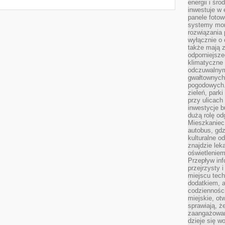
energii i śr
inwestuje w 
panele fotow
systemy moni
rozwiązania 
wyłącznie o
także mają z
odporniejsz
klimatyczne 
odczuwalnym
gwałtownych
pogodowych.
zieleń, park
przy ulicach
inwestycje 
dużą rolę od
Mieszkaniec 
autobus, gd
kulturalne o
znajdzie lek
oświetlenie
Przepływ inf
przejrzysty 
miejscu tec
dodatkiem, 
codzienności
miejskie, ot
sprawiają, ż
zaangażowani
dzieje się w