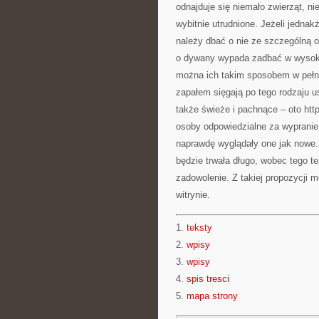
odnajduje się niemało zwierząt, n
wybitnie utrudnione. Jeżeli jedn
należy dbać o nie ze szczególną o
o dywany wypada zadbać w wysokim
można ich takim sposobem w pełni
zapałem sięgają po tego rodzaju u
także świeże i pachnące – oto htt
osoby odpowiedzialne za wypranie
naprawdę wyglądały one jak nowe. 
będzie trwała długo, wobec tego te
zadowolenie. Z takiej propozycji
witrynie.
1.
teksty
2.
wpisy
3.
wpisy
4.
spis tresci
5.
mapa strony