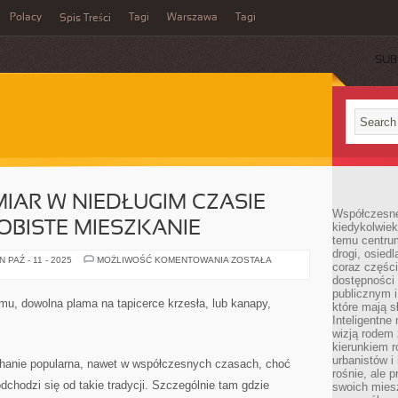
Polacy
Tagi
Warszawa
Tagi
Spis Treści
SUB
MIAR W NIEDŁUGIM CZASIE
Współczesne 
BISTE MIESZKANIE
kiedykolwiek
temu centru
drogi, osiedl
JEŻELI
PAŹ - 11 - 2025
MOŻLIWOŚĆ KOMENTOWANIA
ZOSTAŁA
coraz części
MAMY
ZAMIAR
dostępności u
W
publicznym i
NIEDŁUGIM
mu, dowolna plama na tapicerce krzesła, lub kanapy,
które mają 
CZASIE
UMEBLOWAĆ
Inteligentne 
OSOBISTE
wizją rodem 
MIESZKANIE
kierunkiem r
urbanistów i
hanie popularna, nawet w współczesnych czasach, choć
rośnie, ale 
hodzi się od takie tradycji. Szczególnie tam gdzie
swoich mies