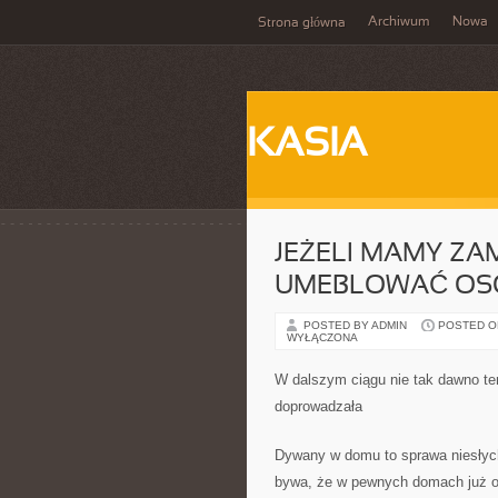
Archiwum
Nowa
Strona główna
KASIA
JEŻELI MAMY ZA
UMEBLOWAĆ OSO
POSTED BY ADMIN
POSTED ON 
WYŁĄCZONA
W dalszym ciągu nie tak dawno te
doprowadzała
Dywany w domu to sprawa niesłyc
bywa, że w pewnych domach już odc