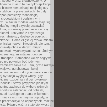
, wygodny oraz zrównoważony. W
ligentne miasto to nie tylko aplikacja
 biletów komunikacji miejskiej czy
e tablice na przystankach. To cały
ązań pomiędzy technologią,
, środowiskiem i codziennymi
dzi. W takim modelu ważne staje się
zkańcy mogli szybciej załatwiać
dowe, sprawniej przemieszczać się
nicami, korzystać z czystszego
mieć łatwiejszy dostęp do edukacji,
rekreacji. Coraz częściej rozwój miasta
ie liczbą nowych inwestycji, ale tym,
naprawdę chcą w danym miejscu
racować i wychowywać dzieci. Jednym
woczesnego miasta jest dobrze
 transport. Samochód wciąż odgrywa
ale nie powinien być jedynym
zemieszczania się. Tam, gdzie rozwija
mwajowa, autobusowa i kolej
a, rośnie komfort życia mieszkańców.
ej sytuacja wygląda wtedy, gdy
bliczny uzupełniają drogi rowerowe,
hodniki i strefy przyjazne pieszym.
igentne zachęca do wyboru różnych
sportu w zależności od potrzeb,
szać każdego do stania w korkach.
mniej czasu traci się na dojazdy, a
a przeznaczyć na odpoczynek, rodzinę
bisty. Równie ważna staje się kwestia