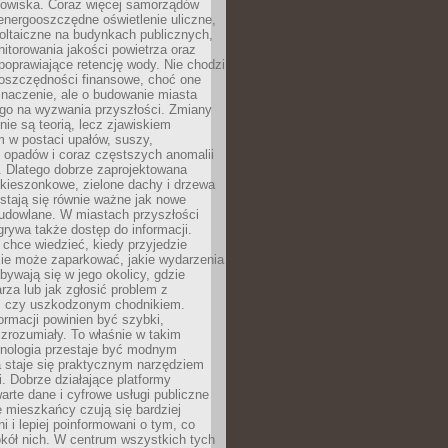
odowiska. Coraz więcej samorządów
energooszczędne oświetlenie uliczne,
oltaiczne na budynkach publicznych,
torowania jakości powietrza oraz
poprawiające retencję wody. Nie chodzi
 oszczędności finansowe, choć one
naczenie, ale o budowanie miasta
ego na wyzwania przyszłości. Zmiany
nie są teorią, lecz zjawiskiem
 w postaci upałów, suszy,
 opadów i coraz częstszych anomalii
 Dlatego dobrze zaprojektowana
i kieszonkowe, zielone dachy i drzewa
 stają się równie ważne jak nowe
budowlane. W miastach przyszłości
grywa także dostęp do informacji.
chce wiedzieć, kiedy przyjedzie
zie może zaparkować, jakie wydarzenia
dbywają się w jego okolicy, gdzie
arza lub jak zgłosić problem z
m czy uszkodzonym chodnikiem.
ormacji powinien być szybki,
i zrozumiały. To właśnie w takim
hnologia przestaje być modnym
a staje się praktycznym narzędziem
. Dobrze działające platformy
warte dane i cyfrowe usługi publiczne
e mieszkańcy czują się bardziej
 i lepiej poinformowani o tym, co
okół nich. W centrum wszystkich tych