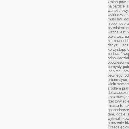
zmian powin
najbardziej
wartościowy,
wykluczy cz
musi być dos
niepełnospra
przedsiębior
ważna jest p
otwartość n
nie powinni 
decyzji, lec
korzystają. 
budować wspó
odpowiedzial
opowieści w
pomysły potr
inspiracji o
pewnego ro
urbanistyce,
wielu samor
źródłem pra
doświadczeń
kosztownych 
rzeczywiści
miasta to ta
gospodarczeg
tam, gdzie is
wykwalifiko
otoczenie bi
Przedsiębior