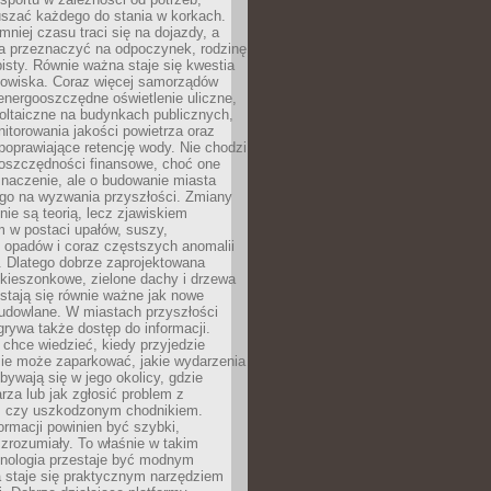
szać każdego do stania w korkach.
mniej czasu traci się na dojazdy, a
a przeznaczyć na odpoczynek, rodzinę
bisty. Równie ważna staje się kwestia
odowiska. Coraz więcej samorządów
energooszczędne oświetlenie uliczne,
oltaiczne na budynkach publicznych,
torowania jakości powietrza oraz
poprawiające retencję wody. Nie chodzi
 oszczędności finansowe, choć one
naczenie, ale o budowanie miasta
ego na wyzwania przyszłości. Zmiany
nie są teorią, lecz zjawiskiem
 w postaci upałów, suszy,
 opadów i coraz częstszych anomalii
 Dlatego dobrze zaprojektowana
i kieszonkowe, zielone dachy i drzewa
 stają się równie ważne jak nowe
budowlane. W miastach przyszłości
grywa także dostęp do informacji.
chce wiedzieć, kiedy przyjedzie
zie może zaparkować, jakie wydarzenia
dbywają się w jego okolicy, gdzie
arza lub jak zgłosić problem z
m czy uszkodzonym chodnikiem.
ormacji powinien być szybki,
i zrozumiały. To właśnie w takim
hnologia przestaje być modnym
a staje się praktycznym narzędziem