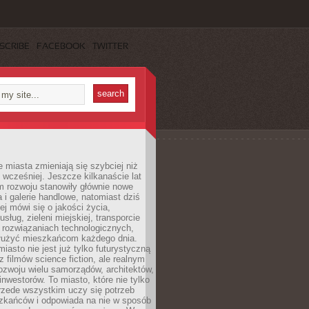
SCRIBE
FACEBOOK
TWITTER
miasta zmieniają się szybciej niż
 wcześniej. Jeszcze kilkanaście lat
m rozwoju stanowiły głównie nowe
a i galerie handlowe, natomiast dziś
ej mówi się o jakości życia,
sług, zieleni miejskiej, transporcie
 rozwiązaniach technologicznych,
służyć mieszkańcom każdego dnia.
miasto nie jest już tylko futurystyczną
z filmów science fiction, ale realnym
ozwoju wielu samorządów, architektów,
 inwestorów. To miasto, które nie tylko
przede wszystkim uczy się potrzeb
zkańców i odpowiada na nie w sposób