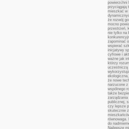
powierzchni 
przyciągają 
mieszkać w 
dynamicznych
że rozwój go
mocno powią
przestrzeń, 
nie tylko na
konkurencyj
zapominać o 
wspierać szko
inicjatywy 
cyfrowe i ak
ważne jak in
którzy rozum
uczestniczą 
wykorzystuj
ekologiczna,
że nowe tech
narzucone z 
wspólnego r
także bezpie
zarządzania 
publicznej, 
czy lepsze p
skutecznie 
mieszkańców.
równowaga. 
do nadmierne
Najlepsze mi