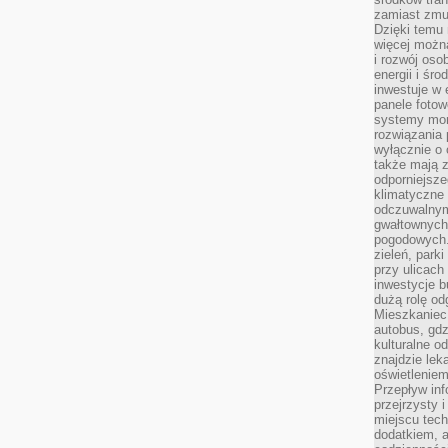
zamiast zmu
Dzięki temu 
więcej możn
i rozwój oso
energii i śr
inwestuje w 
panele fotow
systemy moni
rozwiązania 
wyłącznie o
także mają z
odporniejsz
klimatyczne 
odczuwalnym
gwałtownych
pogodowych.
zieleń, park
przy ulicach
inwestycje 
dużą rolę od
Mieszkaniec 
autobus, gd
kulturalne o
znajdzie lek
oświetlenie
Przepływ inf
przejrzysty 
miejscu tec
dodatkiem, 