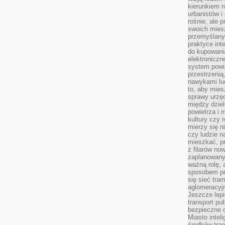
kierunkiem r
urbanistów i
rośnie, ale 
swoich mies
przemyślany
praktyce inte
do kupowania
elektroniczn
system powi
przestrzenią
nawykami lu
to, aby mies
sprawy urzę
między dziel
powietrza i 
kultury czy 
mierzy się n
czy ludzie 
mieszkać, p
z filarów no
zaplanowany
ważną rolę, 
sposobem pr
się sieć tra
aglomeracyjn
Jeszcze lepi
transport pu
bezpieczne c
Miasto intel
środków tran