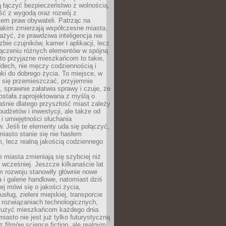
ią łączyć bezpieczeństwo z wolnością,
ć z wygodą oraz rozwój z
em praw obywateli. Patrząc na
jakim zmierzają współczesne miasta,
yć, że prawdziwa inteligencja nie
zbie czujników, kamer i aplikacji, lecz
ączeniu różnych elementów w spójną
to przyjazne mieszkańcom to takie,
ddech, nie męczy codziennością i
ki do dobrego życia. To miejsce, w
 się przemieszczać, przyjemnie
 sprawnie załatwia sprawy i czuje, że
ostała zaprojektowana z myślą o
aśnie dlatego przyszłość miast zależy
budżetów i inwestycji, ale także od
 i umiejętności słuchania
 Jeśli te elementy uda się połączyć,
 miasto stanie się nie hasłem
, lecz realną jakością codziennego
miasta zmieniają się szybciej niż
 wcześniej. Jeszcze kilkanaście lat
m rozwoju stanowiły głównie nowe
a i galerie handlowe, natomiast dziś
ej mówi się o jakości życia,
sług, zieleni miejskiej, transporcie
 rozwiązaniach technologicznych,
służyć mieszkańcom każdego dnia.
miasto nie jest już tylko futurystyczną
z filmów science fiction, ale realnym