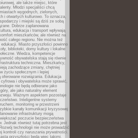
biurowej, ale także miejsc, które
talenty. Młodzi specjaliści chcą
miastach wygodnych, zielonych,
 i otwartych kulturowo. To oznacza,
spodarczy i miejski są dziś ze sobą
zane. Dobrze zaplanowana
kultura, edukacja i transport wpływają
 komfort mieszkańców, ale również na
ność całego regionu. Nie można też
edukacji. Miasto przyszłości powinno
ły, biblioteki, domy kultury i lokalne
społeczne. Wiedza, kompetencje
tywność obywatelska stają się równie
frastruktura techniczna. Mieszkańcy,
ieją zachodzące zmiany, chętniej
w życiu społecznym i lepiej
ą oferowane rozwiązania. Edukacja
 cyfrowa i obywatelska może sprawić,
nologie nie będą odbierane jako
góry, ale jako naturalny element
ozwoju. Ważnym aspektem pozostaje
czeństwo. Inteligentne systemy
ruchem, monitoring w przestrzeni
szybkie kanały komunikacji kryzysowej
lanowanie infrastruktury mogą
zwiększać poczucie bezpieczeństwa
 Jednak również tutaj potrzebna jest
Rozwój technologii nie może prowadzić
j kontroli czy naruszania prywatności.
asta przyszłości będą więc takimi,