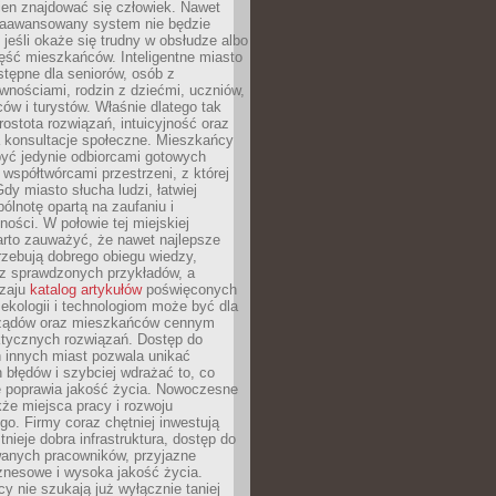
ien znajdować się człowiek. Nawet
 zaawansowany system nie będzie
 jeśli okaże się trudny w obsłudze albo
ęść mieszkańców. Inteligentne miasto
tępne dla seniorów, osób z
wnościami, rodzin z dziećmi, uczniów,
ców i turystów. Właśnie dlatego tak
rostota rozwiązań, intuicyjność oraz
a konsultacje społeczne. Mieszkańcy
być jedynie odbiorcami gotowych
z współtwórcami przestrzeni, z której
Gdy miasto słucha ludzi, łatwiej
lnotę opartą na zaufaniu i
ności. W połowie tej miejskiej
arto zauważyć, że nawet najlepsze
zebują dobrego obiegu wiedzy,
raz sprawdzonych przykładów, a
dzaju
katalog artykułów
poświęconych
 ekologii i technologiom może być dla
ządów oraz mieszkańców cennym
ktycznych rozwiązań. Dostęp do
 innych miast pozwala unikać
błędów i szybciej wdrażać to, co
e poprawia jakość życia. Nowoczesne
kże miejsca pracy i rozwoju
o. Firmy coraz chętniej inwestują
tnieje dobra infrastruktura, dostęp do
wanych pracowników, przyjazne
znesowe i wysoka jakość życia.
cy nie szukają już wyłącznie taniej