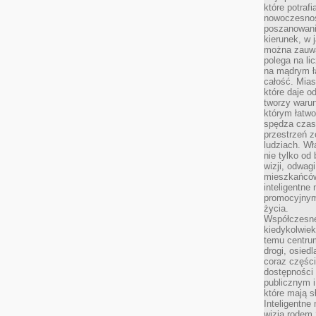
które potraf
nowoczesnoś
poszanowani
kierunek, w 
można zauważ
polega na lic
na mądrym ł
całość. Mias
które daje o
tworzy warun
którym łatwo
spędza czas,
przestrzeń z
ludziach. Wł
nie tylko od 
wizji, odwagi
mieszkańców.
inteligentne
promocyjnym
życia.
Współczesne 
kiedykolwiek
temu centru
drogi, osiedl
coraz części
dostępności u
publicznym i
które mają 
Inteligentne 
wizją rodem 