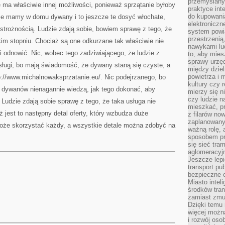
przemyślany
ie ma właściwie innej możliwości, ponieważ sprzątanie byłoby
praktyce inte
do kupowania
akże mamy w domu dywany i to jeszcze te dosyć włochate,
elektroniczn
strożnością. Ludzie zdają sobie, bowiem sprawę z tego, że
system powi
przestrzenią
 stopniu. Chociaż są one odkurzane tak właściwie nie
nawykami lu
 odnowić. Nic, wobec tego zadziwiającego, że ludzie z
to, aby mies
sprawy urzę
sługi, bo mają świadomość, że dywany staną się czyste, a
między dziel
powietrza i 
p://www.michalnowaksprzatanie.eu/. Nic podejrzanego, bo
kultury czy 
 dywanów nienagannie wiedzą, jak tego dokonać, aby
mierzy się n
czy ludzie 
Ludzie zdają sobie sprawę z tego, że taka usługa nie
mieszkać, p
ż jest to następny detal oferty, który wzbudza duże
z filarów no
zaplanowany
 może skorzystać każdy, a wszystkie detale można zdobyć na
ważną rolę, 
sposobem pr
się sieć tra
aglomeracyjn
Jeszcze lepi
transport pu
bezpieczne c
Miasto intel
środków tran
zamiast zmu
Dzięki temu 
więcej możn
i rozwój oso