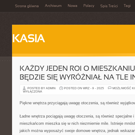
Archiwum
Nowa
Polacy
Tagi
Strona główna
Spis Treści
KASIA
KAŻDY JEDEN ROI O MIESZKANIU
BĘDZIE SIĘ WYRÓŻNIAŁ NA TLE 
POSTED BY ADMIN
POSTED ON WRZ - 9 - 2025
MOŻLIWOŚĆ 
WYŁĄCZONA
Piękne wnętrza przyciągają uwagę otoczenia, są również wyjątkow
Ładne wnętrza pociągają uwagę otoczenia, są również specjalne i 
mieszkańcom mieszka się w nich niezmiernie mile. Istnieje mnós
jakich można wyposażyć swoje domowe wnętrza, jednak wskazane