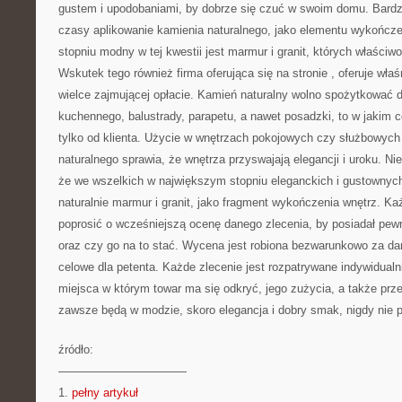
gustem i upodobaniami, by dobrze się czuć w swoim domu. Bardz
czasy aplikowanie kamienia naturalnego, jako elementu wykończ
stopniu modny w tej kwestii jest marmur i granit, których właści
Wskutek tego również firma oferująca się na stronie
, oferuje wła
wielce zajmującej opłacie. Kamień naturalny wolno spożytkować d
kuchennego, balustrady, parapetu, a nawet posadzki, to w jakim ce
tylko od klienta. Użycie w wnętrzach pokojowych czy służbowych
naturalnego sprawia, że wnętrza przyswajają elegancji i uroku. N
że we wszelkich w największym stopniu eleganckich i gustownych 
naturalnie marmur i granit, jako fragment wykończenia wnętrz. Ka
poprosić o wcześniejszą ocenę danego zlecenia, by posiadał pewn
oraz czy go na to stać. Wycena jest robiona bezwarunkowo za da
celowe dla petenta. Każde zlecenie jest rozpatrywane indywidualn
miejsca w którym towar ma się odkryć, jego zużycia, a także prze
zawsze będą w modzie, skoro elegancja i dobry smak, nigdy nie 
źródło:
———————————
1.
pełny artykuł