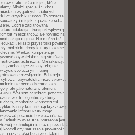
biurowej, ale także miejsc, które
talenty. Młodzi specjaliści chcą
miastach wygodnych, zielonych,
 i otwartych kulturowo. To oznacza,
spodarczy i miejski są dziś ze sobą
zane. Dobrze zaplanowana
kultura, edukacja i transport wpływają
 komfort mieszkańców, ale również na
ność całego regionu. Nie można też
edukacji. Miasto przyszłości powinno
ły, biblioteki, domy kultury i lokalne
społeczne. Wiedza, kompetencje
tywność obywatelska stają się równie
frastruktura techniczna. Mieszkańcy,
ieją zachodzące zmiany, chętniej
w życiu społecznym i lepiej
ą oferowane rozwiązania. Edukacja
 cyfrowa i obywatelska może sprawić,
nologie nie będą odbierane jako
góry, ale jako naturalny element
ozwoju. Ważnym aspektem pozostaje
czeństwo. Inteligentne systemy
ruchem, monitoring w przestrzeni
szybkie kanały komunikacji kryzysowej
lanowanie infrastruktury mogą
zwiększać poczucie bezpieczeństwa
 Jednak również tutaj potrzebna jest
Rozwój technologii nie może prowadzić
j kontroli czy naruszania prywatności.
asta przyszłości będą więc takimi,