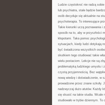
Ludzie częstokroć nie radzą sobi
lub psychiatra, stale będzie bardz
osób decyduje się aktualnie na st
psychoterapia. To interesujące pr
Takie kierunki uczą poznawania i
sposób na to, aby w przyszłości 
kłopotami. Taka pomoc psychologic
sytuacjach, kiedy ludzi dotykają r
być świadczona wszystkich osobo
skutkiem tego studiować takie wł
wielu postaciom. Lekcje nie są zby
problematyką ludzkiego umysłu i 
czystą przyjemnością. Bez wątpliw
nową wiedzę i doświadczenie, w sz
prowadzone przez znane szkoły. J
nadzwyczaj dużo atutów. Każdy kt
się skusić na takie studia. Wcale 
studiowało w trybie dziennym. To o