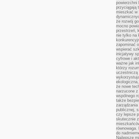
powierzchni 
przyciągają 
mieszkać w 
dynamicznych
że rozwój go
mocno powią
przestrzeń, 
nie tylko na
konkurencyj
zapominać o 
wspierać szko
inicjatywy 
cyfrowe i ak
ważne jak in
którzy rozum
uczestniczą 
wykorzystuj
ekologiczna,
że nowe tech
narzucone z 
wspólnego r
także bezpie
zarządzania 
publicznej, 
czy lepsze p
skutecznie 
mieszkańców.
równowaga. 
do nadmierne
Najlepsze mi