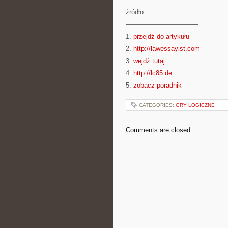
źródło:
———————————
1.
przejdź do artykułu
2.
http://lawessayist.com
3.
wejdź tutaj
4.
http://lc85.de
5.
zobacz poradnik
CATEGORIES:
GRY LOGICZNE
Comments are closed.