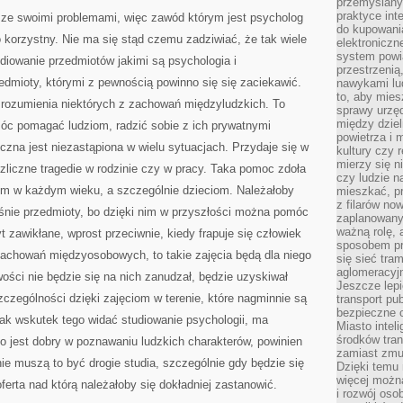
ISTNIEJE
przemyślany
TAK
praktyce inte
e ze swoimi problemami, więc zawód którym jest psycholog
MNÓSTWO
do kupowania
PRZEDMIOTÓW,
o korzystny. Nie ma się stąd czemu zadziwiać, że tak wiele
KTÓRE
elektroniczn
POŻĄDANE
system powi
udiowanie przedmiotów jakimi są psychologia i
BYŁOBY
przestrzenią
STUDIOWAĆ
zedmioty, którymi z pewnością powinno się się zaciekawić.
nawykami lu
to, aby mies
 zrozumienia niektórych z zachowań międzyludzkich. To
sprawy urzę
między dziel
móc pomagać ludziom, radzić sobie z ich prywatnymi
powietrza i 
zna jest niezastąpiona w wielu sytuacjach. Przydaje się w
kultury czy 
mierzy się n
ozliczne tragedie w rodzinie czy w pracy. Taka pomoc zdoła
czy ludzie 
m w każdym wieku, a szczególnie dzieciom. Należałoby
mieszkać, p
z filarów no
aśnie przedmioty, bo dzięki nim w przyszłości można pomóc
zaplanowany
ważną rolę, 
t zawikłane, wprost przeciwnie, kiedy frapuje się człowiek
sposobem pr
zachowań międzyosobowych, to takie zajęcia będą dla niego
się sieć tra
aglomeracyjn
ości nie będzie się na nich zanudzał, będzie uzyskiwał
Jeszcze lepi
czególności dzięki zajęciom w terenie, które nagminnie są
transport pu
bezpieczne c
ak wskutek tego widać studiowanie psychologii, ma
Miasto intel
środków tran
o jest dobry w poznawaniu ludzkich charakterów, powinien
zamiast zmu
nie muszą to być drogie studia, szczególnie gdy będzie się
Dzięki temu 
więcej możn
ferta nad którą należałoby się dokładniej zastanowić.
i rozwój oso