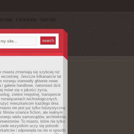
SCRIBE
FACEBOOK
TWITTER
miasta zmieniają się szybciej niż
 wcześniej. Jeszcze kilkanaście lat
m rozwoju stanowiły głównie nowe
a i galerie handlowe, natomiast dziś
ej mówi się o jakości życia,
sług, zieleni miejskiej, transporcie
 rozwiązaniach technologicznych,
służyć mieszkańcom każdego dnia.
miasto nie jest już tylko futurystyczną
z filmów science fiction, ale realnym
ozwoju wielu samorządów, architektów,
 inwestorów. To miasto, które nie tylko
przede wszystkim uczy się potrzeb
zkańców i odpowiada na nie w sposób