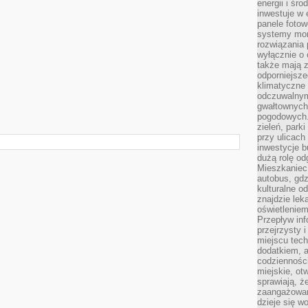
energii i śr
inwestuje w 
panele fotow
systemy moni
rozwiązania 
wyłącznie o
także mają z
odporniejsz
klimatyczne 
odczuwalnym
gwałtownych
pogodowych.
zieleń, park
przy ulicach
inwestycje 
dużą rolę od
Mieszkaniec 
autobus, gd
kulturalne o
znajdzie lek
oświetlenie
Przepływ inf
przejrzysty 
miejscu tec
dodatkiem, 
codzienności
miejskie, ot
sprawiają, ż
zaangażowani
dzieje się w