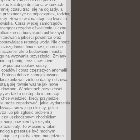
szać każdego do stania w korkach.
mniej czasu traci się na dojazdy, a
a przeznaczyć na odpoczynek, rodzinę
bisty. Równie ważna staje się kwestia
odowiska. Coraz więcej samorządów
energooszczędne oświetlenie uliczne,
oltaiczne na budynkach publicznych,
torowania jakości powietrza oraz
poprawiające retencję wody. Nie chodzi
 oszczędności finansowe, choć one
naczenie, ale o budowanie miasta
ego na wyzwania przyszłości. Zmiany
nie są teorią, lecz zjawiskiem
 w postaci upałów, suszy,
 opadów i coraz częstszych anomalii
 Dlatego dobrze zaprojektowana
i kieszonkowe, zielone dachy i drzewa
 stają się równie ważne jak nowe
budowlane. W miastach przyszłości
grywa także dostęp do informacji.
chce wiedzieć, kiedy przyjedzie
zie może zaparkować, jakie wydarzenia
dbywają się w jego okolicy, gdzie
arza lub jak zgłosić problem z
m czy uszkodzonym chodnikiem.
ormacji powinien być szybki,
i zrozumiały. To właśnie w takim
hnologia przestaje być modnym
a staje się praktycznym narzędziem