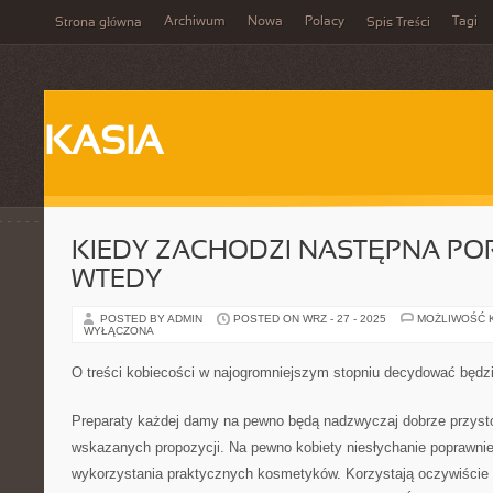
Archiwum
Nowa
Polacy
Tagi
Strona główna
Spis Treści
KASIA
KIEDY ZACHODZI NASTĘPNA PO
WTEDY
POSTED BY ADMIN
POSTED ON WRZ - 27 - 2025
MOŻLIWOŚĆ 
WYŁĄCZONA
O treści kobiecości w najogromniejszym stopniu decydować będzi
Preparaty każdej damy na pewno będą nadzwyczaj dobrze przyst
wskazanych propozycji. Na pewno kobiety niesłychanie poprawni
wykorzystania praktycznych kosmetyków. Korzystają oczywiście