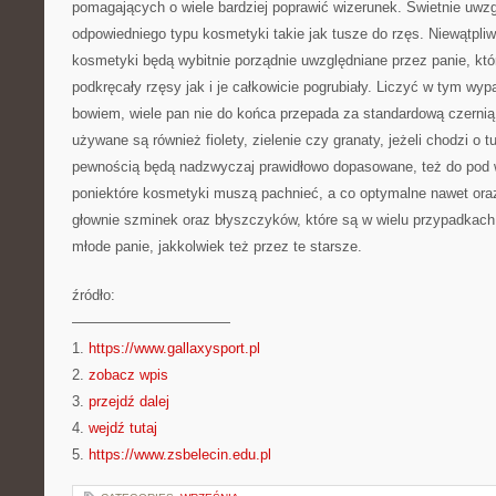
pomagających o wiele bardziej poprawić wizerunek. Świetnie uwz
odpowiedniego typu kosmetyki takie jak tusze do rzęs. Niewątpliw
kosmetyki będą wybitnie porządnie uwzględniane przez panie, któ
podkręcały rzęsy jak i je całkowicie pogrubiały. Liczyć w tym wy
bowiem, wiele pan nie do końca przepada za standardową czern
używane są również fiolety, zielenie czy granaty, jeżeli chodzi o 
pewnością będą nadzwyczaj prawidłowo dopasowane, też do pod
poniektóre kosmetyki muszą pachnieć, a co optymalne nawet or
głownie szminek oraz błyszczyków, które są w wielu przypadkach
młode panie, jakkolwiek też przez te starsze.
źródło:
———————————
1.
https://www.gallaxysport.pl
2.
zobacz wpis
3.
przejdź dalej
4.
wejdź tutaj
5.
https://www.zsbelecin.edu.pl