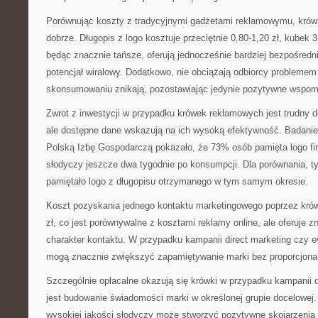
Porównując koszty z tradycyjnymi gadżetami reklamowymu, krów
dobrze. Długopis z logo kosztuje przeciętnie 0,80-1,20 zł, kubek 3-
będąc znacznie tańsze, oferują jednocześnie bardziej bezpośredn
potencjał wiralowy. Dodatkowo, nie obciążają odbiorcy probleme
skonsumowaniu znikają, pozostawiając jedynie pozytywne wspom
Zwrot z inwestycji w przypadku krówek reklamowych jest trudny d
ale dostępne dane wskazują na ich wysoką efektywność. Badani
Polską Izbę Gospodarczą pokazało, że 73% osób pamięta logo f
słodyczy jeszcze dwa tygodnie po konsumpcji. Dla porównania, 
pamiętało logo z długopisu otrzymanego w tym samym okresie.
Koszt pozyskania jednego kontaktu marketingowego poprzez krów
zł, co jest porównywalne z kosztami reklamy online, ale oferuje z
charakter kontaktu. W przypadku kampanii direct marketing czy 
mogą znacznie zwiększyć zapamiętywanie marki bez proporcjona
Szczególnie opłacalne okazują się krówki w przypadku kampanii 
jest budowanie świadomości marki w określonej grupie docelowej
wysokiej jakości słodyczy może stworzyć pozytywne skojarzenia z