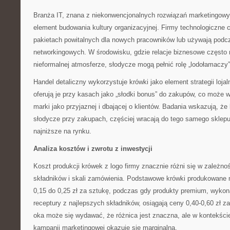
Branża IT, znana z niekonwencjonalnych rozwiązań marketingowyc
element budowania kultury organizacyjnej. Firmy technologiczne 
pakietach powitalnych dla nowych pracowników lub używają pod
networkingowych. W środowisku, gdzie relacje biznesowe często
nieformalnej atmosferze, słodycze mogą pełnić rolę „lodołamaczy”
Handel detaliczny wykorzystuje krówki jako element strategii lojal
oferują je przy kasach jako „słodki bonus” do zakupów, co może 
marki jako przyjaznej i dbającej o klientów. Badania wskazują, że 
słodycze przy zakupach, częściej wracają do tego samego sklepu,
najniższe na rynku.
Analiza kosztów i zwrotu z inwestycji
Koszt produkcji krówek z logo firmy znacznie różni się w zależno
składników i skali zamówienia. Podstawowe krówki produkowan
0,15 do 0,25 zł za sztukę, podczas gdy produkty premium, wykon
receptury z najlepszych składników, osiągają ceny 0,40-0,60 zł z
oka może się wydawać, że różnica jest znaczna, ale w kontekści
kampanii marketingowej okazuje się marginalna.