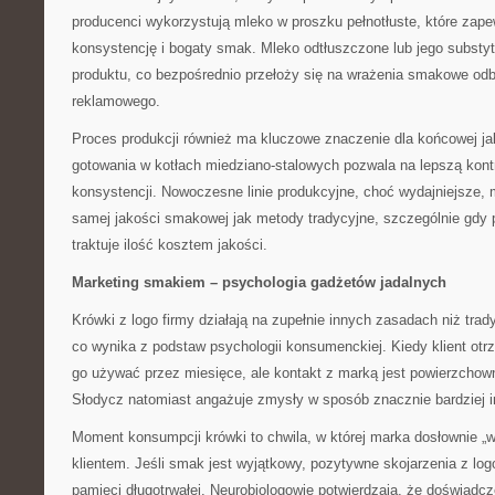
producenci wykorzystują mleko w proszku pełnotłuste, które zap
konsystencję i bogaty smak. Mleko odtłuszczone lub jego substy
produktu, co bezpośrednio przełoży się na wrażenia smakowe od
reklamowego.
Proces produkcji również ma kluczowe znaczenie dla końcowej ja
gotowania w kotłach miedziano-stalowych pozwala na lepszą kontr
konsystencji. Nowoczesne linie produkcyjne, choć wydajniejsze, 
samej jakości smakowej jak metody tradycyjne, szczególnie gdy 
traktuje ilość kosztem jakości.
Marketing smakiem – psychologia gadżetów jadalnych
Krówki z logo firmy działają na zupełnie innych zasadach niż tra
co wynika z podstaw psychologii konsumenckiej. Kiedy klient otr
go używać przez miesięce, ale kontakt z marką jest powierzchow
Słodycz natomiast angażuje zmysły w sposób znacznie bardziej 
Moment konsumpcji krówki to chwila, w której marka dosłownie „w
klientem. Jeśli smak jest wyjątkowy, pozytywne skojarzenia z log
pamięci długotrwałej. Neurobiologowie potwierdzają, że doświadc