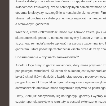
Kwestie dietetyczne i zdrowotne również mogą stanowić przeszk
świadomości zdrowotnej, część potencjalnych odbiorców może n
otrzymanie słodyczy, szczególnie w kontekście biznesowym. Firm
fitness, zdrowotnej czy dietetycznej mogą napotkać na niespójn
a oferowanym gadżetem.
Wreszcie, efekt krótkotrwałości może być zarówno zaletą, jak i w
skonsumowanie produktu oznacza intensywny kontakt z marką, to
fizycznego reminder’a może wpływać na szybsze zapominanie o f
gadżetami, które pozostają w otoczeniu klienta przez dłuższy cza
Podsumowanie – czy warto zainwestować?
Krówki z logo firmy to gadżet reklamowy, który może przynieść zna
pod pewnymi warunkami. Kluczem do sukcesu jest wybór produce
jakość składników i dbałość o każdy etap procesu produkcyjnego
przypadku produktów jadalnych jest strategią szczególnie ryzyk
doświadczenie smakowe może długotrwale wpływać na postrzegan
Firmy, które już zdecydowały się na tego typu gadżety i wybrały
często raportują pozytywne rezultaty w postaci zwiększonej rozp