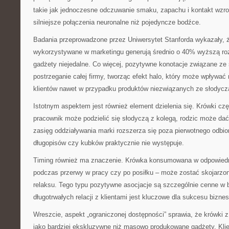
takie jak jednoczesne odczuwanie smaku, zapachu i kontakt wzr
silniejsze połączenia neuronalne niż pojedyncze bodźce.
Badania przeprowadzone przez Uniwersytet Stanforda wykazały, ż
wykorzystywane w marketingu generują średnio o 40% wyższą ro
gadżety niejedalne. Co więcej, pozytywne konotacje związane z
postrzeganie całej firmy, tworząc efekt halo, który może wpływa
klientów nawet w przypadku produktów niezwiązanych ze słodycz
Istotnym aspektem jest również element dzielenia się. Krówki cz
pracownik może podzielić się słodyczą z kolegą, rodzic może dać
zasięg oddziaływania marki rozszerza się poza pierwotnego odbi
długopisów czy kubków praktycznie nie występuje.
Timing również ma znaczenie. Krówka konsumowana w odpowied
podczas przerwy w pracy czy po posiłku – może zostać skojarzon
relaksu. Tego typu pozytywne asocjacje są szczególnie cenne w 
długotrwałych relacji z klientami jest kluczowe dla sukcesu bizne
Wreszcie, aspekt „ograniczonej dostępności” sprawia, że krówki z
jako bardziej ekskluzywne niż masowo produkowane gadżety. Klie