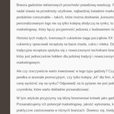
Branża gadżetów reklamowych przechodzi prawdziwą rewolucję. 
nadal stawia na przedmioty użytkowe, najbardziej świadomi mark
produktów consumable – takich, które można dosłownie „konsumo
personalizowanym logo nie są tylko kolejną słodyczą na rynku; to
marketingowy, który łączy przyjemność jedzenia z budowaniem ś
Historia tych małych, kremowych cukierków sięga początków XX w
cukiernicy opracowali recepturę na bazie masła, cukru i mleka. Dzis
tradycyjna receptura spotyka się z nowoczesnymi technikami bran
który jest jednocześnie hołdem dla polskiej tradycji i nowoczesn
marketingowym.
Ale czy rzeczywiście warto inwestować w tego typu gadżety? Czy
perełka w arsenale promocyjnym, czy tylko kolejny „kit” dla firm, 
cenę wyróżnić się na rynku? Odpowiedź na to pytanie nie jest jed
czynników, które warto dokładnie przeanalizować.
W tym artykule przyjrzymy się bliżej fenomenowi krówek jako ga
Przeanalizujemy ich potencjał marketingowy, jakość wykonania, k
praktyczne zastosowania w różnych branżach. Dowiesz się, kiedy