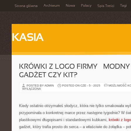
Archiwum
Nowa
Polacy
Tagi
Strona główna
Spis Treści
KASIA
KRÓWKI Z LOGO FIRMY – MODNY 
GADŻET CZY KIT?
POSTED BY ADMIN
POSTED ON CZE - 5 - 2025
MOŻLIWOŚĆ K
WYŁĄCZONA
Kiedy ostatnio otrzymałeś słodycz, która nie tylko smakowała wyb
przypominała o konkretnej marce przez następne tygodnie? W św
plastikowymi długopisami i standardowymi kubkami,
krówki z logo
gadżet, który trafia prosto do serca – a właściwie do żołądka – po