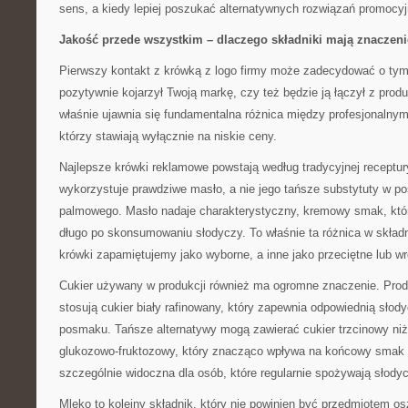
sens, a kiedy lepiej poszukać alternatywnych rozwiązań promocy
Jakość przede wszystkim – dlaczego składniki mają znaczeni
Pierwszy kontakt z krówką z logo firmy może zadecydować o tym,
pozytywnie kojarzył Twoją markę, czy też będzie ją łączył z produ
właśnie ujawnia się fundamentalna różnica między profesjonalnym
którzy stawiają wyłącznie na niskie ceny.
Najlepsze krówki reklamowe powstają według tradycyjnej receptur
wykorzystuje prawdziwe masło, a nie jego tańsze substytuty w po
palmowego. Masło nadaje charakterystyczny, kremowy smak, któr
długo po skonsumowaniu słodyczy. To właśnie ta różnica w składn
krówki zapamiętujemy jako wyborne, a inne jako przeciętne lub 
Cukier używany w produkcji również ma ogromne znaczenie. Prod
stosują cukier biały rafinowany, który zapewnia odpowiednią sło
posmaku. Tańsze alternatywy mogą zawierać cukier trzcinowy niżs
glukozowo-fruktozowy, który znacząco wpływa na końcowy smak p
szczególnie widoczna dla osób, które regularnie spożywają słodyc
Mleko to kolejny składnik, który nie powinien być przedmiotem os