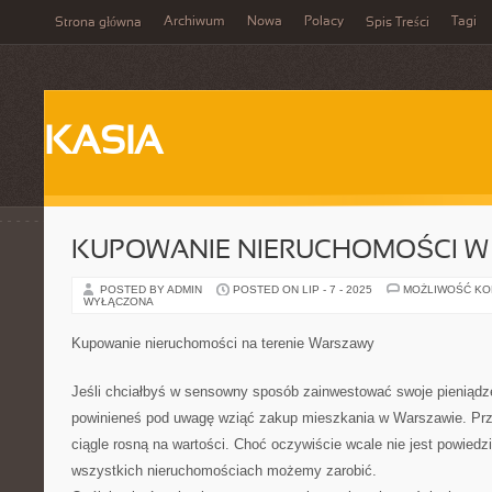
Archiwum
Nowa
Polacy
Tagi
Strona główna
Spis Treści
KASIA
KUPOWANIE NIERUCHOMOŚCI W
POSTED BY ADMIN
POSTED ON LIP - 7 - 2025
MOŻLIWOŚĆ K
WYŁĄCZONA
Kupowanie nieruchomości na terenie Warszawy
Jeśli chciałbyś w sensowny sposób zainwestować swoje pieniądz
powinieneś pod uwagę wziąć zakup mieszkania w Warszawie. Prz
ciągle rosną na wartości. Choć oczywiście wcale nie jest powiedzi
wszystkich nieruchomościach możemy zarobić.