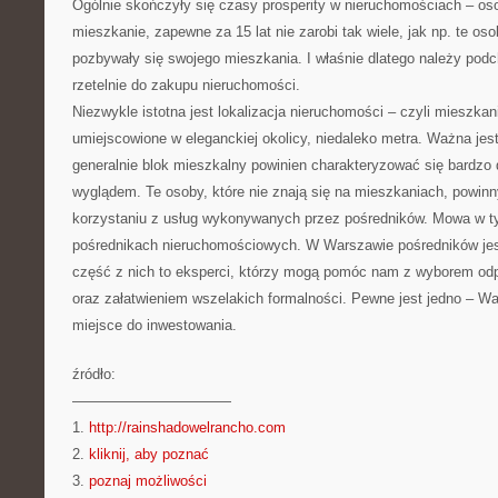
Ogólnie skończyły się czasy prosperity w nieruchomościach – osob
mieszkanie, zapewne za 15 lat nie zarobi tak wiele, jak np. te os
pozbywały się swojego mieszkania. I właśnie dlatego należy pod
rzetelnie do zakupu nieruchomości.
Niezwykle istotna jest lokalizacja nieruchomości – czyli mieszka
umiejscowione w eleganckiej okolicy, niedaleko metra. Ważna jest
generalnie blok mieszkalny powinien charakteryzować się bardz
wyglądem. Te osoby, które nie znają się na mieszkaniach, powin
korzystaniu z usług wykonywanych przez pośredników. Mowa w 
pośrednikach nieruchomościowych. W Warszawie pośredników jes
część z nich to eksperci, którzy mogą pomóc nam z wyborem odp
oraz załatwieniem wszelakich formalności. Pewne jest jedno – Wa
miejsce do inwestowania.
źródło:
———————————
1.
http://rainshadowelrancho.com
2.
kliknij, aby poznać
3.
poznaj możliwości