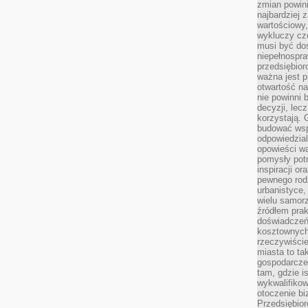
zmian powin
najbardziej
wartościowy,
wykluczy cz
musi być dos
niepełnospra
przedsiębior
ważna jest p
otwartość n
nie powinni 
decyzji, lec
korzystają. 
budować wspó
odpowiedzial
opowieści w
pomysły potr
inspiracji o
pewnego ro
urbanistyce,
wielu samor
źródłem pra
doświadczeń
kosztownych 
rzeczywiści
miasta to ta
gospodarczeg
tam, gdzie is
wykwalifiko
otoczenie bi
Przedsiębior