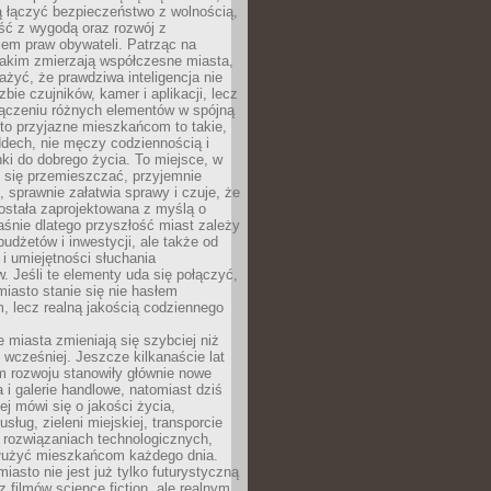
ią łączyć bezpieczeństwo z wolnością,
ć z wygodą oraz rozwój z
em praw obywateli. Patrząc na
jakim zmierzają współczesne miasta,
yć, że prawdziwa inteligencja nie
zbie czujników, kamer i aplikacji, lecz
ączeniu różnych elementów w spójną
to przyjazne mieszkańcom to takie,
ddech, nie męczy codziennością i
ki do dobrego życia. To miejsce, w
 się przemieszczać, przyjemnie
 sprawnie załatwia sprawy i czuje, że
ostała zaprojektowana z myślą o
aśnie dlatego przyszłość miast zależy
budżetów i inwestycji, ale także od
 i umiejętności słuchania
 Jeśli te elementy uda się połączyć,
 miasto stanie się nie hasłem
, lecz realną jakością codziennego
miasta zmieniają się szybciej niż
 wcześniej. Jeszcze kilkanaście lat
m rozwoju stanowiły głównie nowe
a i galerie handlowe, natomiast dziś
ej mówi się o jakości życia,
sług, zieleni miejskiej, transporcie
 rozwiązaniach technologicznych,
służyć mieszkańcom każdego dnia.
miasto nie jest już tylko futurystyczną
z filmów science fiction, ale realnym