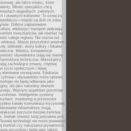
biurowej, ale także miejsc, które
talenty. Młodzi specjaliści chcą
miastach wygodnych, zielonych,
 i otwartych kulturowo. To oznacza,
spodarczy i miejski są dziś ze sobą
zane. Dobrze zaplanowana
kultura, edukacja i transport wpływają
 komfort mieszkańców, ale również na
ność całego regionu. Nie można też
edukacji. Miasto przyszłości powinno
ły, biblioteki, domy kultury i lokalne
społeczne. Wiedza, kompetencje
tywność obywatelska stają się równie
frastruktura techniczna. Mieszkańcy,
ieją zachodzące zmiany, chętniej
w życiu społecznym i lepiej
ą oferowane rozwiązania. Edukacja
 cyfrowa i obywatelska może sprawić,
nologie nie będą odbierane jako
góry, ale jako naturalny element
ozwoju. Ważnym aspektem pozostaje
czeństwo. Inteligentne systemy
ruchem, monitoring w przestrzeni
szybkie kanały komunikacji kryzysowej
lanowanie infrastruktury mogą
zwiększać poczucie bezpieczeństwa
 Jednak również tutaj potrzebna jest
Rozwój technologii nie może prowadzić
j kontroli czy naruszania prywatności.
asta przyszłości będą więc takimi,