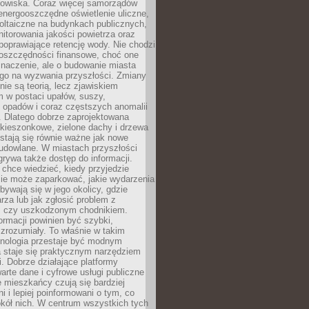
odowiska. Coraz więcej samorządów
energooszczędne oświetlenie uliczne,
oltaiczne na budynkach publicznych,
torowania jakości powietrza oraz
poprawiające retencję wody. Nie chodzi
 oszczędności finansowe, choć one
naczenie, ale o budowanie miasta
ego na wyzwania przyszłości. Zmiany
nie są teorią, lecz zjawiskiem
 w postaci upałów, suszy,
 opadów i coraz częstszych anomalii
 Dlatego dobrze zaprojektowana
i kieszonkowe, zielone dachy i drzewa
 stają się równie ważne jak nowe
budowlane. W miastach przyszłości
grywa także dostęp do informacji.
chce wiedzieć, kiedy przyjedzie
zie może zaparkować, jakie wydarzenia
dbywają się w jego okolicy, gdzie
arza lub jak zgłosić problem z
m czy uszkodzonym chodnikiem.
ormacji powinien być szybki,
i zrozumiały. To właśnie w takim
hnologia przestaje być modnym
a staje się praktycznym narzędziem
. Dobrze działające platformy
warte dane i cyfrowe usługi publiczne
e mieszkańcy czują się bardziej
 i lepiej poinformowani o tym, co
okół nich. W centrum wszystkich tych