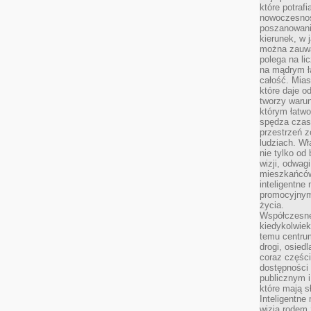
które potraf
nowoczesnoś
poszanowani
kierunek, w 
można zauważ
polega na lic
na mądrym ł
całość. Mias
które daje o
tworzy warun
którym łatwo
spędza czas,
przestrzeń z
ludziach. Wł
nie tylko od 
wizji, odwagi
mieszkańców.
inteligentne
promocyjnym
życia.
Współczesne 
kiedykolwiek
temu centru
drogi, osiedl
coraz części
dostępności u
publicznym i
które mają 
Inteligentne 
wizją rodem 