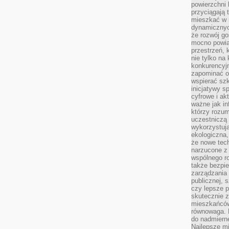
powierzchni 
przyciągają 
mieszkać w 
dynamicznych
że rozwój go
mocno powią
przestrzeń, 
nie tylko na
konkurencyj
zapominać o 
wspierać szko
inicjatywy 
cyfrowe i ak
ważne jak in
którzy rozum
uczestniczą 
wykorzystuj
ekologiczna,
że nowe tech
narzucone z 
wspólnego r
także bezpie
zarządzania 
publicznej, 
czy lepsze p
skutecznie 
mieszkańców.
równowaga. 
do nadmierne
Najlepsze mi