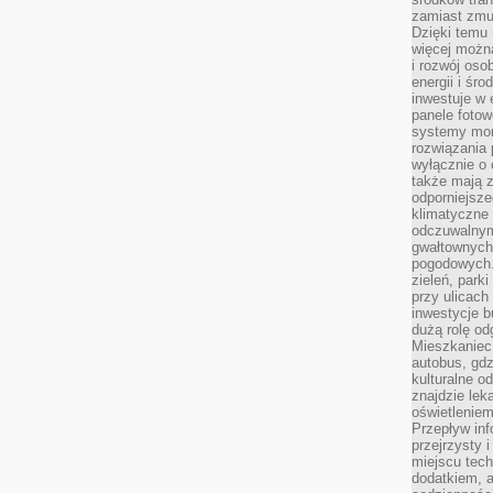
zamiast zmu
Dzięki temu 
więcej możn
i rozwój oso
energii i śr
inwestuje w 
panele fotow
systemy moni
rozwiązania 
wyłącznie o
także mają z
odporniejsz
klimatyczne 
odczuwalnym
gwałtownych
pogodowych.
zieleń, park
przy ulicach
inwestycje 
dużą rolę od
Mieszkaniec 
autobus, gd
kulturalne o
znajdzie lek
oświetlenie
Przepływ inf
przejrzysty 
miejscu tec
dodatkiem, 