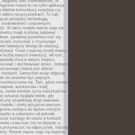
, wygodny oraz zrównoważony. W
ligentne miasto to nie tylko aplikacja
 biletów komunikacji miejskiej czy
e tablice na przystankach. To cały
ązań pomiędzy technologią,
, środowiskiem i codziennymi
dzi. W takim modelu ważne staje się
zkańcy mogli szybciej załatwiać
dowe, sprawniej przemieszczać się
nicami, korzystać z czystszego
mieć łatwiejszy dostęp do edukacji,
rekreacji. Coraz częściej rozwój miasta
ie liczbą nowych inwestycji, ale tym,
naprawdę chcą w danym miejscu
racować i wychowywać dzieci. Jednym
woczesnego miasta jest dobrze
 transport. Samochód wciąż odgrywa
ale nie powinien być jedynym
zemieszczania się. Tam, gdzie rozwija
mwajowa, autobusowa i kolej
a, rośnie komfort życia mieszkańców.
ej sytuacja wygląda wtedy, gdy
bliczny uzupełniają drogi rowerowe,
hodniki i strefy przyjazne pieszym.
igentne zachęca do wyboru różnych
sportu w zależności od potrzeb,
szać każdego do stania w korkach.
mniej czasu traci się na dojazdy, a
a przeznaczyć na odpoczynek, rodzinę
bisty. Równie ważna staje się kwestia