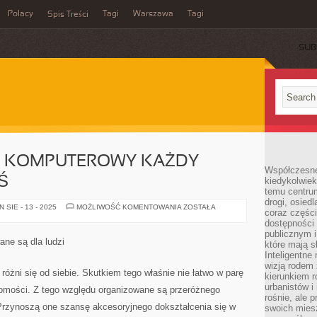
Polacy
Tagi
Warszawa
Tagi
Spis Treści
SUB
T KOMPUTEROWY KAŻDY
Współczesne 
Ś
kiedykolwiek
temu centru
drogi, osiedl
KUPUJĄC
SIE - 13 - 2025
MOŻLIWOŚĆ KOMENTOWANIA
ZOSTAŁA
coraz części
SPRZĘT
KOMPUTEROWY
dostępności u
KAŻDY
publicznym i
KONSUMENT
ane są dla ludzi
które mają 
DZIŚ
Inteligentne 
wizją rodem 
żni się od siebie. Skutkiem tego właśnie nie łatwo w parę
kierunkiem r
urbanistów i
adomości. Z tego względu organizowane są przeróżnego
rośnie, ale 
 Przynoszą one szansę akcesoryjnego dokształcenia się w
swoich mies