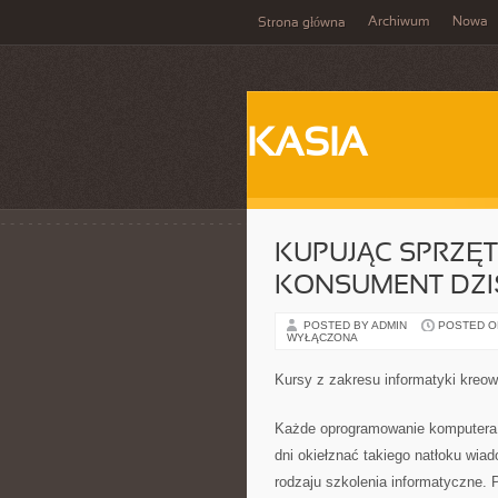
Archiwum
Nowa
Strona główna
KASIA
KUPUJĄC SPRZĘ
KONSUMENT DZI
POSTED BY ADMIN
POSTED ON 
WYŁĄCZONA
Kursy z zakresu informatyki kreow
Każde oprogramowanie komputera ró
dni okiełznać takiego natłoku wi
rodzaju szkolenia informatyczne.