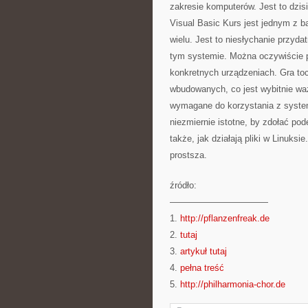
zakresie komputerów. Jest to dzi
Visual Basic Kurs jest jednym z b
wielu. Jest to niesłychanie przyd
tym systemie. Można oczywiście pó
konkretnych urządzeniach. Gra to
wbudowanych, co jest wybitnie wa
wymagane do korzystania z system
niezmiernie istotne, by zdołać p
także, jak działają pliki w Linuksi
prostsza.
źródło:
———————————
1.
http://pflanzenfreak.de
2.
tutaj
3.
artykuł tutaj
4.
pełna treść
5.
http://philharmonia-chor.de