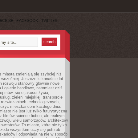
SCRIBE
FACEBOOK
TWITTER
miasta zmieniają się szybciej niż
 wcześniej. Jeszcze kilkanaście lat
m rozwoju stanowiły głównie nowe
a i galerie handlowe, natomiast dziś
ej mówi się o jakości życia,
sług, zieleni miejskiej, transporcie
 rozwiązaniach technologicznych,
służyć mieszkańcom każdego dnia.
miasto nie jest już tylko futurystyczną
z filmów science fiction, ale realnym
ozwoju wielu samorządów, architektów,
 inwestorów. To miasto, które nie tylko
przede wszystkim uczy się potrzeb
zkańców i odpowiada na nie w sposób