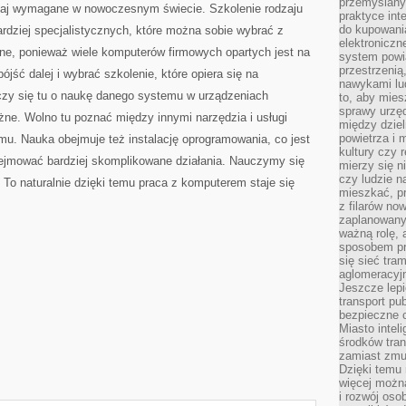
przemyślany
siaj wymagane w nowoczesnym świecie. Szkolenie rodzaju
praktyce inte
do kupowania
ardziej specjalistycznych, które można sobie wybrać z
elektroniczn
atne, ponieważ wiele komputerów firmowych opartych jest na
system powi
przestrzenią
jść dalej i wybrać szkolenie, które opiera się na
nawykami lu
czy się tu o naukę danego systemu w urządzeniach
to, aby mies
sprawy urzę
żne. Wolno tu poznać między innymi narzędzia i usługi
między dziel
powietrza i 
u. Nauka obejmuje też instalację oprogramowania, co jest
kultury czy 
odejmować bardziej skomplikowane działania. Nauczymy się
mierzy się n
czy ludzie 
e. To naturalnie dzięki temu praca z komputerem staje się
mieszkać, p
z filarów no
zaplanowany
ważną rolę, 
sposobem pr
się sieć tra
aglomeracyjn
Jeszcze lepi
transport pu
bezpieczne c
Miasto intel
środków tran
zamiast zmu
Dzięki temu 
więcej możn
i rozwój oso