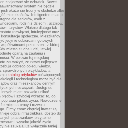
ien znajdować się człowiek. Nawet
 zaawansowany system nie będzie
 jeśli okaże się trudny w obsłudze albo
ęść mieszkańców. Inteligentne miasto
tępne dla seniorów, osób z
wnościami, rodzin z dziećmi, uczniów,
ców i turystów. Właśnie dlatego tak
rostota rozwiązań, intuicyjność oraz
a konsultacje społeczne. Mieszkańcy
być jedynie odbiorcami gotowych
z współtwórcami przestrzeni, z której
Gdy miasto słucha ludzi, łatwiej
lnotę opartą na zaufaniu i
ności. W połowie tej miejskiej
arto zauważyć, że nawet najlepsze
zebują dobrego obiegu wiedzy,
raz sprawdzonych przykładów, a
dzaju
katalog artykułów
poświęconych
 ekologii i technologiom może być dla
ządów oraz mieszkańców cennym
ktycznych rozwiązań. Dostęp do
 innych miast pozwala unikać
błędów i szybciej wdrażać to, co
e poprawia jakość życia. Nowoczesne
kże miejsca pracy i rozwoju
o. Firmy coraz chętniej inwestują
tnieje dobra infrastruktura, dostęp do
wanych pracowników, przyjazne
znesowe i wysoka jakość życia.
cy nie szukają już wyłącznie taniej