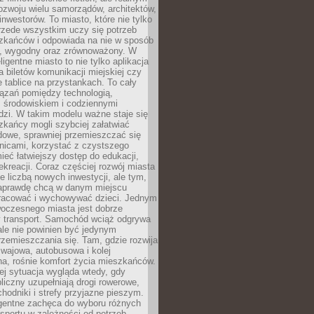
ozwoju wielu samorządów, architektów,
 inwestorów. To miasto, które nie tylko
przede wszystkim uczy się potrzeb
zkańców i odpowiada na nie w sposób
, wygodny oraz zrównoważony. W
ligentne miasto to nie tylko aplikacja
 biletów komunikacji miejskiej czy
e tablice na przystankach. To cały
ązań pomiędzy technologią,
, środowiskiem i codziennymi
dzi. W takim modelu ważne staje się
zkańcy mogli szybciej załatwiać
dowe, sprawniej przemieszczać się
nicami, korzystać z czystszego
mieć łatwiejszy dostęp do edukacji,
rekreacji. Coraz częściej rozwój miasta
ie liczbą nowych inwestycji, ale tym,
naprawdę chcą w danym miejscu
racować i wychowywać dzieci. Jednym
woczesnego miasta jest dobrze
 transport. Samochód wciąż odgrywa
ale nie powinien być jedynym
zemieszczania się. Tam, gdzie rozwija
mwajowa, autobusowa i kolej
a, rośnie komfort życia mieszkańców.
ej sytuacja wygląda wtedy, gdy
bliczny uzupełniają drogi rowerowe,
hodniki i strefy przyjazne pieszym.
igentne zachęca do wyboru różnych
sportu w zależności od potrzeb,