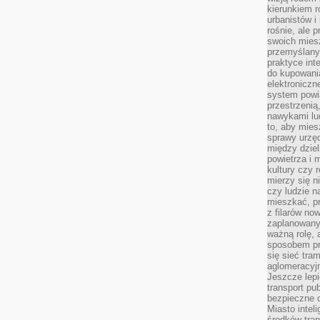
kierunkiem r
urbanistów i
rośnie, ale 
swoich mies
przemyślany
praktyce inte
do kupowania
elektroniczn
system powi
przestrzenią
nawykami lu
to, aby mies
sprawy urzę
między dziel
powietrza i 
kultury czy 
mierzy się n
czy ludzie 
mieszkać, p
z filarów no
zaplanowany
ważną rolę, 
sposobem pr
się sieć tra
aglomeracyjn
Jeszcze lepi
transport pu
bezpieczne c
Miasto intel
środków tran