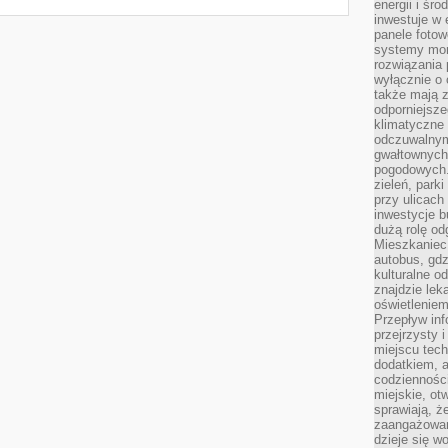
energii i śr
inwestuje w 
panele fotow
systemy moni
rozwiązania 
wyłącznie o
także mają z
odporniejsz
klimatyczne 
odczuwalnym
gwałtownych
pogodowych.
zieleń, park
przy ulicach
inwestycje 
dużą rolę od
Mieszkaniec 
autobus, gd
kulturalne o
znajdzie lek
oświetlenie
Przepływ inf
przejrzysty 
miejscu tec
dodatkiem, 
codzienności
miejskie, ot
sprawiają, ż
zaangażowani
dzieje się w