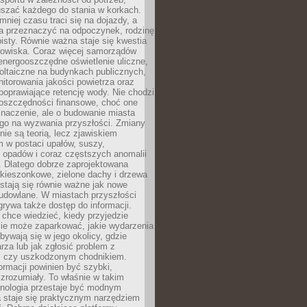
szać każdego do stania w korkach.
mniej czasu traci się na dojazdy, a
a przeznaczyć na odpoczynek, rodzinę
bisty. Równie ważna staje się kwestia
odowiska. Coraz więcej samorządów
energooszczędne oświetlenie uliczne,
oltaiczne na budynkach publicznych,
torowania jakości powietrza oraz
poprawiające retencję wody. Nie chodzi
 oszczędności finansowe, choć one
naczenie, ale o budowanie miasta
ego na wyzwania przyszłości. Zmiany
nie są teorią, lecz zjawiskiem
 w postaci upałów, suszy,
 opadów i coraz częstszych anomalii
 Dlatego dobrze zaprojektowana
i kieszonkowe, zielone dachy i drzewa
 stają się równie ważne jak nowe
budowlane. W miastach przyszłości
grywa także dostęp do informacji.
chce wiedzieć, kiedy przyjedzie
zie może zaparkować, jakie wydarzenia
dbywają się w jego okolicy, gdzie
arza lub jak zgłosić problem z
m czy uszkodzonym chodnikiem.
ormacji powinien być szybki,
i zrozumiały. To właśnie w takim
hnologia przestaje być modnym
a staje się praktycznym narzędziem