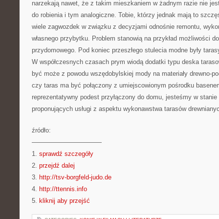
narzekają nawet, że z takim mieszkaniem w żadnym razie nie jest
do robienia i tym analogiczne. Tobie, którzy jednak mają to szczę
wiele zagwozdek w związku z decyzjami odnośnie remontu, wyko
własnego przybytku. Problem stanowią na przykład możliwości d
przydomowego. Pod koniec przeszłego stulecia modne były taras
W współczesnych czasach prym wiodą dodatki typu deska tara
być może z powodu wszędobylskiej mody na materiały drewno-po
czy taras ma być połączony z umiejscowionym pośrodku basenem
reprezentatywny podest przyłączony do domu, jesteśmy w stanie w
proponujących usługi z aspektu wykonawstwa tarasów drewniany
źródło:
———————————
1.
sprawdź szczegóły
2.
przejdź dalej
3.
http://tsv-borgfeld-judo.de
4.
http://ttennis.info
5.
kliknij aby przejść