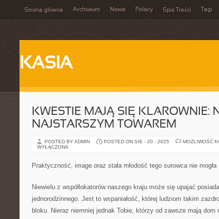
Archiwum
Nowa
Polacy
Tagi
Strona główna
Spis Treści
KASIA
KWESTIE MAJĄ SIĘ KLAROWNIE: 
NAJSTARSZYM TOWAREM
POSTED BY ADMIN
POSTED ON SIE - 20 - 2025
MOŻLIWOŚĆ 
WYŁĄCZONA
Praktyczność, image oraz stała młodość tego surowca nie mogł
Niewielu z współlokatorów naszego kraju może się upajać posia
jednorodzinnego. Jest to wspaniałość, której ludziom takim zazd
bloku. Nieraz niemniej jednak Tobie, którzy od zawsze mają dom n