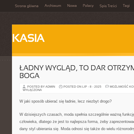
Archiwum
Nowa
Polacy
Tagi
Strona główna
Spis Treści
KASIA
ŁADNY WYGLĄD, TO DAR OTRZY
BOGA
POSTED BY ADMIN
POSTED ON LIP - 8 - 2025
MOŻLIWOŚĆ K
WYŁĄCZONA
W jaki sposób ubierać się ładnie, lecz niezbyt drogo?
W dzisiejszych czasach, moda spełnia szczególnie ważną funkcj
człowieka, dlatego że jest to najlepsza forma, żeby zaprezentow
dany styl ubierania się. Moda odnosi się także do wielu różnorodn