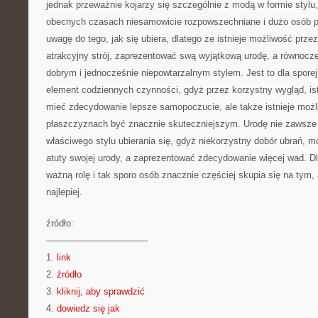
jednak przeważnie kojarzy się szczególnie z modą w formie stylu, u
obecnych czasach niesamowicie rozpowszechniane i dużo osób p
uwagę do tego, jak się ubiera, dlatego że istnieje możliwość prz
atrakcyjny strój, zaprezentować swą wyjątkową urodę, a równocz
dobrym i jednocześnie niepowtarzalnym stylem. Jest to dla sporej
element codziennych czynności, gdyż przez korzystny wygląd, is
mieć zdecydowanie lepsze samopoczucie, ale także istnieje możl
płaszczyznach być znacznie skuteczniejszym. Urodę nie zawsze
właściwego stylu ubierania się, gdyż niekorzystny dobór ubrań, 
atuty swojej urody, a zaprezentować zdecydowanie więcej wad. D
ważną rolę i tak sporo osób znacznie częściej skupia się na tym,
najlepiej.
źródło:
———————————
1.
link
2.
źródło
3.
kliknij, aby sprawdzić
4.
dowiedz się jak