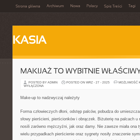
Archiwum
Nowa
Polacy
Tagi
Strona główna
Spis Treści
KASIA
MAKIJAŻ TO WYBITNIE WŁAŚCIW
POSTED BY ADMIN
POSTED ON WRZ - 27 - 2025
MOŻLIWOŚĆ 
WYŁĄCZONA
Make-up to nadzwyczaj należyty
Forma człowieczych dłoni, odstęp palców, pobudza do umieszczan
słowy pierścieni, pierścionków i obrączek. Biżuterię na palcach u
nosili zarówno mężczyźni, jak oraz damy. Nie zawsze miała ona t
wielu przypadkach pierścienie oraz sygnety nosiły znaczenie sym