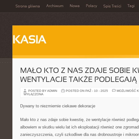
Archiwum
Nowa
Polacy
Tagi
Strona główna
Spis Treści
KASIA
MAŁO KTO Z NAS ZDAJE SOBIE K
WENTYLACJE TAKŻE PODLEGAJĄ 
POSTED BY ADMIN
POSTED ON PAŹ - 10 - 2025
MOŻLIWOŚĆ 
WYŁĄCZONA
Dywany to niezmiernie ciekawe dekoracje
Mało kto z nas zdaje sobie kwestię, że wentylacje również podleg
albowiem w skutku wielu lat ich eksploatacji również one zgromadz
zanieczyszczenia, czyli szkodliwe dla nas drobnoustroje i mikro