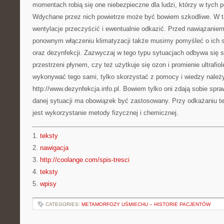
momentach robią się one niebezpieczne dla ludzi, którzy w tych
Wdychane przez nich powietrze może być bowiem szkodliwe. W 
wentylacje przeczyścić i ewentualnie odkazić. Przed nawiązaniem
ponownym włączeniu klimatyzacji także musimy pomyśleć o ich 
oraz dezynfekcji. Zazwyczaj w tego typu sytuacjach odbywa się 
przestrzeni płynem, czy też użytkuje się ozon i promienie ultrafi
wykonywać tego sami, tylko skorzystać z pomocy i wiedzy nale
http://www.dezynfekcja.info.pl. Bowiem tylko oni zdają sobie spra
danej sytuacji ma obowiązek być zastosowany. Przy odkażaniu te
jest wykorzystanie metody fizycznej i chemicznej.
1.
teksty
2.
nawigacja
3.
http://coolange.com/spis-tresci
4.
teksty
5.
wpisy
CATEGORIES:
METAMORFOZY UŚMIECHU – HISTORIE PACJENTÓW