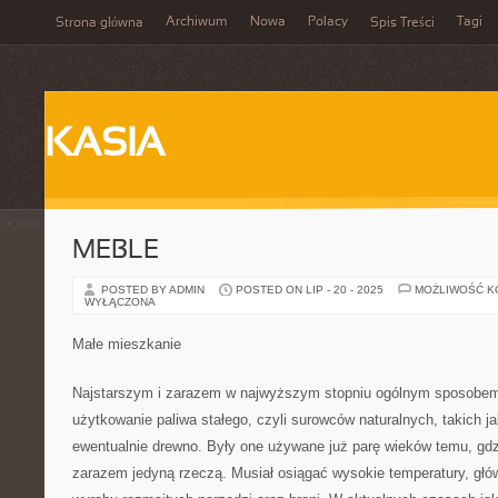
Archiwum
Nowa
Polacy
Tagi
Strona główna
Spis Treści
KASIA
MEBLE
POSTED BY ADMIN
POSTED ON LIP - 20 - 2025
MOŻLIWOŚĆ 
WYŁĄCZONA
Małe mieszkanie
Najstarszym i zarazem w najwyższym stopniu ogólnym sposobem
użytkowanie paliwa stałego, czyli surowców naturalnych, takich ja
ewentualnie drewno. Były one używane już parę wieków temu, gdzi
zarazem jedyną rzeczą. Musiał osiągać wysokie temperatury, główn