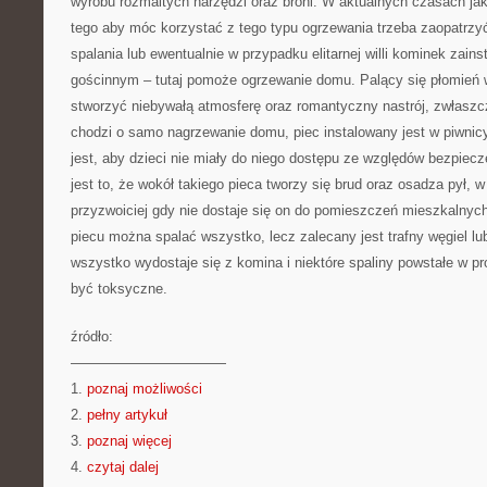
wyrobu rozmaitych narzędzi oraz broni. W aktualnych czasach jak 
tego aby móc korzystać z tego typu ogrzewania trzeba zaopatrzyć
spalania lub ewentualnie w przypadku elitarnej willi kominek zain
gościnnym – tutaj pomoże ogrzewanie domu. Palący się płomień
stworzyć niebywałą atmosferę oraz romantyczny nastrój, zwłaszc
chodzi o samo nagrzewanie domu, piec instalowany jest w piwnic
jest, aby dzieci nie miały do niego dostępu ze względów bezpie
jest to, że wokół takiego pieca tworzy się brud oraz osadza pył, 
przyzwoiciej gdy nie dostaje się on do pomieszczeń mieszkalnych
piecu można spalać wszystko, lecz zalecany jest trafny węgiel lu
wszystko wydostaje się z komina i niektóre spaliny powstałe w pr
być toksyczne.
źródło:
———————————
1.
poznaj możliwości
2.
pełny artykuł
3.
poznaj więcej
4.
czytaj dalej