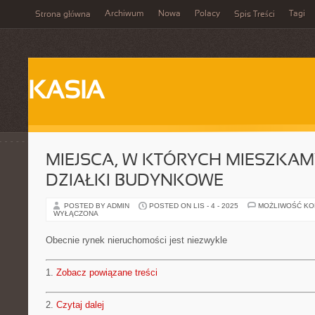
Archiwum
Nowa
Polacy
Tagi
Strona główna
Spis Treści
KASIA
MIEJSCA, W KTÓRYCH MIESZKAM
DZIAŁKI BUDYNKOWE
POSTED BY ADMIN
POSTED ON LIS - 4 - 2025
MOŻLIWOŚĆ K
WYŁĄCZONA
Obecnie rynek nieruchomości jest niezwykle
1.
Zobacz powiązane treści
2.
Czytaj dalej