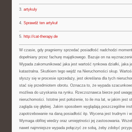
3.
artykuly
4.
Sprawdź ten artykuł
5.
http://cat-therapy.de
W czasie, gdy pragniemy sprzedać posiadłość nadchodzi moment 
dopełniany przez fachurę majątkowego. Bazuje on na wyznaczeni
Wypada zakomunikować jaka jest wartość rynkowa działki, jaka je
katastralna. Skutkiem tego wejdź na Nieruchomości skup. Wartość
słyszy się w procesie sprzedaży, jest określana dla tych nierucho
stać się przedmiotem obrotu. Oznacza to, że wypada szacunkow
możliwa do uzyskania na rynku. Rzeczoznawca bierze pod uwagę 
nieruchomości. Istotne jest położenie, to ile ma lat, w jakim jest 
zagląda się głębiej. Jakim sposobem wyglądają poszczególne insta
zapotrzebowanie na daną posiadłość itp. Wycena jest trudnym i 
Wymaga obfitej wiedzy oraz umiejętności jej zastosowania. Wsze
nawet najmniejsze wypada połączyć ze sobą, żeby zdobyć przyp