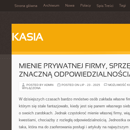
Archiwum
Nowa
Polacy
Tagi
Strona główna
Spis Treści
KASIA
MIENIE PRYWATNEJ FIRMY, SPRZĘ
ZNACZNĄ ODPOWIEDZIALNOŚCI
POSTED BY ADMIN
POSTED ON LIP - 23 - 2025
MOŻLIWOŚĆ 
WYŁĄCZONA
W dzisiejszych czasach bardzo mnóstwo osób zakłada własne fir
którym się stale fantazjowało, kiedy jest się panem własnego sie
o swoich zarobkach. Jednak częstokroć mienie własnej firmy, wią
kwestiami, chociażby z rozległą odpowiedzialnością. Jednostka o
taka, która ma do zaoferowania posługi i artykuły na najwyższy