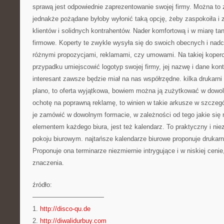
sprawą jest odpowiednie zaprezentowanie swojej firmy. Można to 
jednakże pożądane byłoby wyłonić taką opcję, żeby zaspokoiła i 
klientów i solidnych kontrahentów. Nader komfortową i w miarę ta
firmowe. Koperty te zwykle wysyła się do swoich obecnych i nad
różnymi propozycjami, reklamami, czy umowami. Na takiej koper
przypadku umiejscowić logotyp swojej firmy, jej nazwę i dane kon
interesant zawsze będzie miał na nas współrzędne. kilka drukarni
plano, to oferta wyjątkowa, bowiem można ją zużytkować w dowo
ochotę na poprawną reklamę, to winien w takie arkusze w szczeg
je zamówić w dowolnym formacie, w zależności od tego jakie się
elementem każdego biura, jest też kalendarz. To praktyczny i ni
pokoju biurowym. najtańsze kalendarze biurowe proponuje drukarn
Proponuje ona terminarze niezmiernie intrygujące i w niskiej cenie
znaczenia.
źródło:
———————————
1.
http://disco-qu.de
2.
http://diwalidurbuy.com