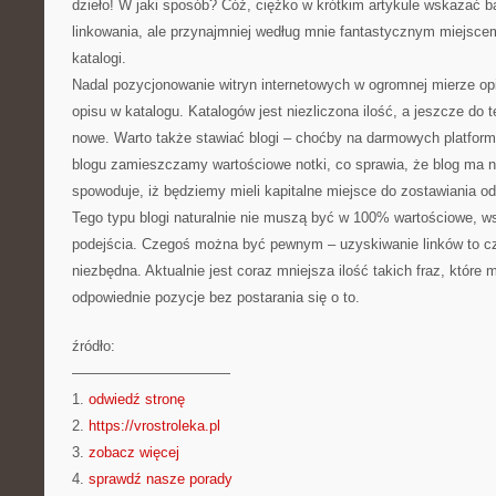
dzieło! W jaki sposób? Cóż, ciężko w krótkim artykule wskazać 
linkowania, ale przynajmniej według mnie fantastycznym miejsce
katalogi.
Nadal pozycjonowanie witryn internetowych w ogromnej mierze opi
opisu w katalogu. Katalogów jest niezliczona ilość, a jeszcze do
nowe. Warto także stawiać blogi – choćby na darmowych platfor
blogu zamieszczamy wartościowe notki, co sprawia, że blog ma ni
spowoduje, iż będziemy mieli kapitalne miejsce do zostawiania o
Tego typu blogi naturalnie nie muszą być w 100% wartościowe, w
podejścia. Czegoś można być pewnym – uzyskiwanie linków to cz
niezbędna. Aktualnie jest coraz mniejsza ilość takich fraz, któr
odpowiednie pozycje bez postarania się o to.
źródło:
———————————
1.
odwiedź stronę
2.
https://vrostroleka.pl
3.
zobacz więcej
4.
sprawdź nasze porady