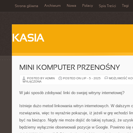
Archiwum
Nowa
Polacy
Tagi
Strona główna
Spis Treści
KASIA
MINI KOMPUTER PRZENOŚNY
POSTED BY ADMIN
POSTED ON LIP - 5 - 2025
MOŻLIWOŚĆ K
WYŁĄCZONA
W jaki sposób zdobywać linki do swojej witryny internetowej?
Istnieje dużo metod linkowania witryn internetowych. W dalszym 
rozwiązania, więc to wyraźnie pokazuje, iż jeżeli w grę wchodzi li
być na bieżąco. Nigdy nie może dojść do takiej sytuacji, że uzys
będziemy wyłącznie obserwowali pozycje w Google. Powinno się c