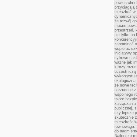
powierzchni 
przyciągają 
mieszkać w 
dynamicznych
że rozwój go
mocno powią
przestrzeń, 
nie tylko na
konkurencyj
zapominać o 
wspierać szko
inicjatywy 
cyfrowe i ak
ważne jak in
którzy rozum
uczestniczą 
wykorzystuj
ekologiczna,
że nowe tech
narzucone z 
wspólnego r
także bezpie
zarządzania 
publicznej, 
czy lepsze p
skutecznie 
mieszkańców.
równowaga. 
do nadmierne
Najlepsze mi