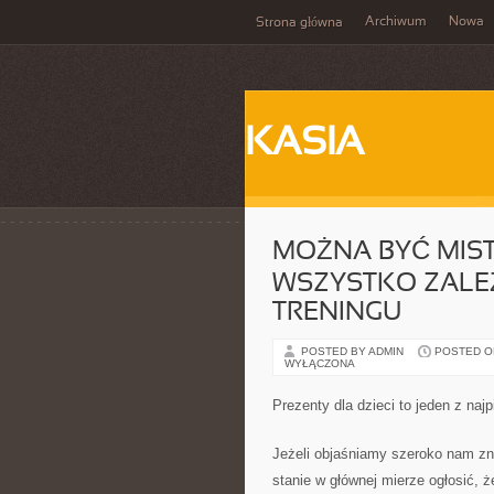
Archiwum
Nowa
Strona główna
KASIA
MOŻNA BYĆ MIST
WSZYSTKO ZALEŻ
TRENINGU
POSTED BY ADMIN
POSTED ON 
WYŁĄCZONA
Prezenty dla dzieci to jeden z naj
Jeżeli objaśniamy szeroko nam zna
stanie w głównej mierze ogłosić, ż