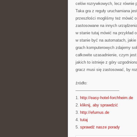
celów rozrywkowych, lecz równie 
Taka gra z reguły uruchamiana je
przeszłości mogliśmy też mówić o 
zastosowane na innych urządzenia
w stanie tutaj mówić na przykład o
w stanie być na automatach, jakie
grach komputerowych zdajemy sobie
całkowite uzasadnienie, czym jes
jakich to istnieje z góry uzgodnio
gracz musi się zastosować, by ro
źródło:
———————————
1.
http://easy-hotel-forchheim.de
2.
kliknij, aby sprawdzić
3.
http://efumus.de
4.
tutaj
5.
sprawdź nasze porady