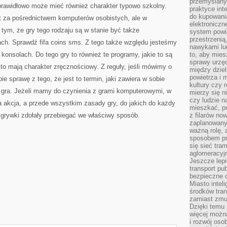
przemyślany
TRENINGU
prawidłowo może mieć również charakter typowo szkolny.
praktyce inte
do kupowania
st za pośrednictwem komputerów osobistych, ale w
elektroniczn
tym, że gry tego rodzaju są w stanie być także
system powi
przestrzenią
ch. Sprawdź fifa coins sms. Z tego także względu jesteśmy
nawykami lu
 konsolach. Do tego gry to również te programy, jakie to są
to, aby mies
sprawy urzę
 to mają charakter zręcznościowy. Z reguły, jeśli mówimy o
między dziel
powietrza i 
 sprawę z tego, że jest to termin, jaki zawiera w sobie
kultury czy 
t gra. Jeżeli mamy do czynienia z grami komputerowymi, w
mierzy się n
czy ludzie 
na akcja, a przede wszystkim zasady gry, do jakich do każdy
mieszkać, p
zgrywki zdołały przebiegać we właściwy sposób.
z filarów no
zaplanowany
ważną rolę, 
sposobem pr
się sieć tra
aglomeracyjn
Jeszcze lepi
transport pu
bezpieczne c
Miasto intel
środków tran
zamiast zmu
Dzięki temu 
więcej możn
i rozwój oso