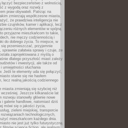
ią łączyć bezpieczeństwo z wolnością,
ć z wygodą oraz rozwój z
em praw obywateli. Patrząc na
jakim zmierzają współczesne miasta,
yć, że prawdziwa inteligencja nie
zbie czujników, kamer i aplikacji, lecz
ączeniu różnych elementów w spójną
to przyjazne mieszkańcom to takie,
ddech, nie męczy codziennością i
ki do dobrego życia. To miejsce, w
 się przemieszczać, przyjemnie
 sprawnie załatwia sprawy i czuje, że
ostała zaprojektowana z myślą o
aśnie dlatego przyszłość miast zależy
budżetów i inwestycji, ale także od
 i umiejętności słuchania
 Jeśli te elementy uda się połączyć,
 miasto stanie się nie hasłem
, lecz realną jakością codziennego
miasta zmieniają się szybciej niż
 wcześniej. Jeszcze kilkanaście lat
m rozwoju stanowiły głównie nowe
a i galerie handlowe, natomiast dziś
ej mówi się o jakości życia,
sług, zieleni miejskiej, transporcie
 rozwiązaniach technologicznych,
służyć mieszkańcom każdego dnia.
miasto nie jest już tylko futurystyczną
z filmów science fiction, ale realnym