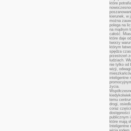
które potraf
nowoczesnoś
poszanowani
kierunek, w 
można zauważ
polega na lic
na mądrym ł
całość. Mias
które daje o
tworzy warun
którym łatwo
spędza czas,
przestrzeń z
ludziach. Wł
nie tylko od 
wizji, odwagi
mieszkańców.
inteligentne
promocyjnym
życia.
Współczesne 
kiedykolwiek
temu centru
drogi, osiedl
coraz części
dostępności u
publicznym i
które mają 
Inteligentne 
wizją rodem 