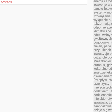
energii i śr
SJONALNE
inwestuje w 
panele fotow
systemy moni
rozwiązania 
wyłącznie o
także mają z
odporniejsz
klimatyczne 
odczuwalnym
gwałtownych
pogodowych.
zieleń, park
przy ulicach
inwestycje 
dużą rolę od
Mieszkaniec 
autobus, gd
kulturalne o
znajdzie lek
oświetlenie
Przepływ inf
przejrzysty 
miejscu tec
dodatkiem, 
codzienności
miejskie, ot
sprawiają, ż
zaangażowani
dzieje się w