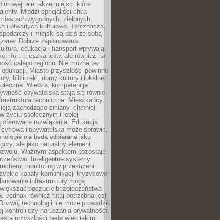
biurowej, ale także miejsc, które
talenty. Młodzi specjaliści chcą
miastach wygodnych, zielonych,
 i otwartych kulturowo. To oznacza,
spodarczy i miejski są dziś ze sobą
zane. Dobrze zaplanowana
kultura, edukacja i transport wpływają
 komfort mieszkańców, ale również na
ność całego regionu. Nie można też
edukacji. Miasto przyszłości powinno
ły, biblioteki, domy kultury i lokalne
społeczne. Wiedza, kompetencje
tywność obywatelska stają się równie
frastruktura techniczna. Mieszkańcy,
ieją zachodzące zmiany, chętniej
w życiu społecznym i lepiej
ą oferowane rozwiązania. Edukacja
 cyfrowa i obywatelska może sprawić,
nologie nie będą odbierane jako
góry, ale jako naturalny element
ozwoju. Ważnym aspektem pozostaje
czeństwo. Inteligentne systemy
ruchem, monitoring w przestrzeni
szybkie kanały komunikacji kryzysowej
lanowanie infrastruktury mogą
zwiększać poczucie bezpieczeństwa
 Jednak również tutaj potrzebna jest
Rozwój technologii nie może prowadzić
j kontroli czy naruszania prywatności.
asta przyszłości będą więc takimi,