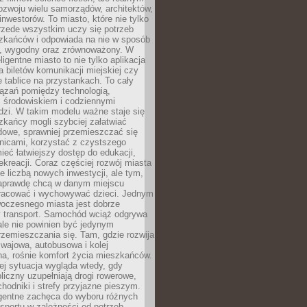
ozwoju wielu samorządów, architektów,
 inwestorów. To miasto, które nie tylko
przede wszystkim uczy się potrzeb
zkańców i odpowiada na nie w sposób
, wygodny oraz zrównoważony. W
ligentne miasto to nie tylko aplikacja
 biletów komunikacji miejskiej czy
e tablice na przystankach. To cały
ązań pomiędzy technologią,
, środowiskiem i codziennymi
dzi. W takim modelu ważne staje się
zkańcy mogli szybciej załatwiać
dowe, sprawniej przemieszczać się
nicami, korzystać z czystszego
mieć łatwiejszy dostęp do edukacji,
rekreacji. Coraz częściej rozwój miasta
ie liczbą nowych inwestycji, ale tym,
naprawdę chcą w danym miejscu
racować i wychowywać dzieci. Jednym
woczesnego miasta jest dobrze
 transport. Samochód wciąż odgrywa
ale nie powinien być jedynym
zemieszczania się. Tam, gdzie rozwija
mwajowa, autobusowa i kolej
a, rośnie komfort życia mieszkańców.
ej sytuacja wygląda wtedy, gdy
bliczny uzupełniają drogi rowerowe,
hodniki i strefy przyjazne pieszym.
igentne zachęca do wyboru różnych
sportu w zależności od potrzeb,