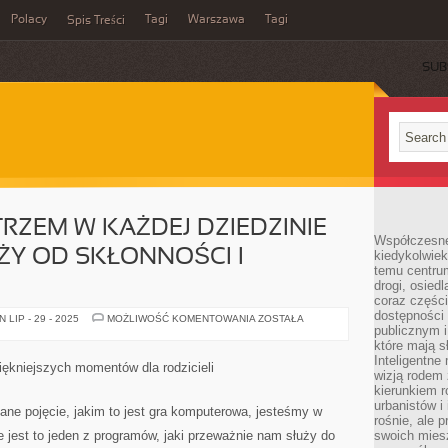
Polacy
Tagi
Warszawa
Tagi
Spis Treści
SUB
RZEM W KAŻDEJ DZIEDZINIE –
Współczesne 
Y OD SKŁONNOŚCI I
kiedykolwiek
temu centru
drogi, osiedl
coraz części
dostępności u
MOŻNA
LIP - 29 - 2025
MOŻLIWOŚĆ KOMENTOWANIA
ZOSTAŁA
BYĆ
publicznym i
MISTRZEM
które mają 
W
Inteligentne 
KAŻDEJ
piękniejszych momentów dla rodzicieli
DZIEDZINIE
wizją rodem 
–
kierunkiem r
WSZYSTKO
urbanistów i
ZALEŻY
ne pojęcie, jakim to jest gra komputerowa, jesteśmy w
OD
rośnie, ale 
SKŁONNOŚCI
e jest to jeden z programów, jaki przeważnie nam służy do
swoich mies
I