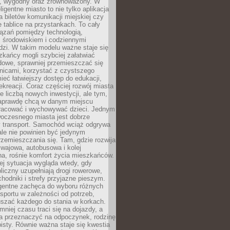
, wygodny oraz zrównoważony. W
ligentne miasto to nie tylko aplikacja
 biletów komunikacji miejskiej czy
e tablice na przystankach. To cały
ązań pomiędzy technologią,
, środowiskiem i codziennymi
dzi. W takim modelu ważne staje się
zkańcy mogli szybciej załatwiać
dowe, sprawniej przemieszczać się
nicami, korzystać z czystszego
mieć łatwiejszy dostęp do edukacji,
rekreacji. Coraz częściej rozwój miasta
ie liczbą nowych inwestycji, ale tym,
naprawdę chcą w danym miejscu
racować i wychowywać dzieci. Jednym
woczesnego miasta jest dobrze
 transport. Samochód wciąż odgrywa
ale nie powinien być jedynym
zemieszczania się. Tam, gdzie rozwija
mwajowa, autobusowa i kolej
a, rośnie komfort życia mieszkańców.
ej sytuacja wygląda wtedy, gdy
bliczny uzupełniają drogi rowerowe,
hodniki i strefy przyjazne pieszym.
igentne zachęca do wyboru różnych
sportu w zależności od potrzeb,
szać każdego do stania w korkach.
mniej czasu traci się na dojazdy, a
a przeznaczyć na odpoczynek, rodzinę
bisty. Równie ważna staje się kwestia