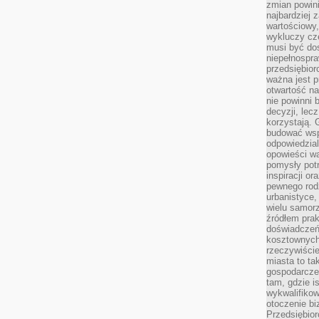
zmian powin
najbardziej
wartościowy,
wykluczy cz
musi być dos
niepełnospra
przedsiębior
ważna jest p
otwartość n
nie powinni 
decyzji, lec
korzystają. 
budować wspó
odpowiedzial
opowieści w
pomysły potr
inspiracji o
pewnego ro
urbanistyce,
wielu samor
źródłem pra
doświadczeń
kosztownych 
rzeczywiści
miasta to ta
gospodarczeg
tam, gdzie is
wykwalifiko
otoczenie bi
Przedsiębior