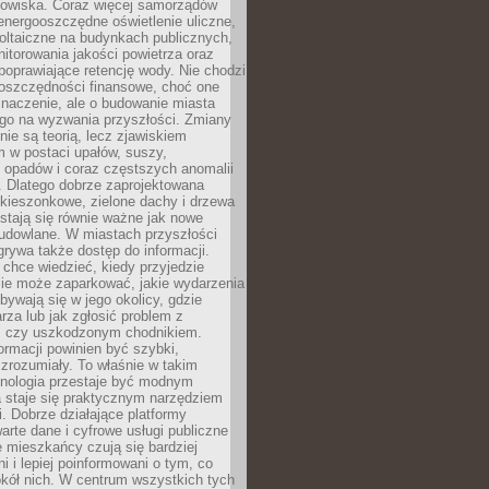
odowiska. Coraz więcej samorządów
energooszczędne oświetlenie uliczne,
oltaiczne na budynkach publicznych,
torowania jakości powietrza oraz
poprawiające retencję wody. Nie chodzi
 oszczędności finansowe, choć one
naczenie, ale o budowanie miasta
ego na wyzwania przyszłości. Zmiany
nie są teorią, lecz zjawiskiem
 w postaci upałów, suszy,
 opadów i coraz częstszych anomalii
 Dlatego dobrze zaprojektowana
i kieszonkowe, zielone dachy i drzewa
 stają się równie ważne jak nowe
budowlane. W miastach przyszłości
grywa także dostęp do informacji.
chce wiedzieć, kiedy przyjedzie
zie może zaparkować, jakie wydarzenia
dbywają się w jego okolicy, gdzie
arza lub jak zgłosić problem z
m czy uszkodzonym chodnikiem.
ormacji powinien być szybki,
i zrozumiały. To właśnie w takim
hnologia przestaje być modnym
a staje się praktycznym narzędziem
. Dobrze działające platformy
warte dane i cyfrowe usługi publiczne
e mieszkańcy czują się bardziej
 i lepiej poinformowani o tym, co
okół nich. W centrum wszystkich tych