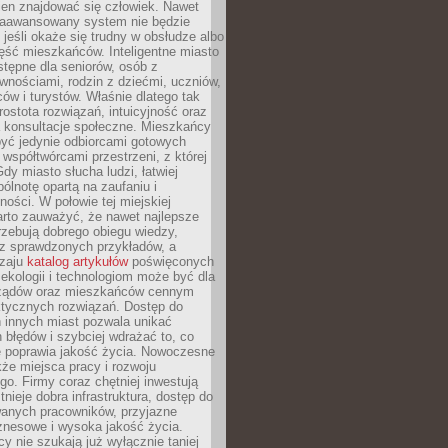
ien znajdować się człowiek. Nawet
 zaawansowany system nie będzie
 jeśli okaże się trudny w obsłudze albo
ęść mieszkańców. Inteligentne miasto
tępne dla seniorów, osób z
wnościami, rodzin z dziećmi, uczniów,
ców i turystów. Właśnie dlatego tak
rostota rozwiązań, intuicyjność oraz
a konsultacje społeczne. Mieszkańcy
być jedynie odbiorcami gotowych
z współtwórcami przestrzeni, z której
Gdy miasto słucha ludzi, łatwiej
lnotę opartą na zaufaniu i
ności. W połowie tej miejskiej
arto zauważyć, że nawet najlepsze
zebują dobrego obiegu wiedzy,
raz sprawdzonych przykładów, a
dzaju
katalog artykułów
poświęconych
 ekologii i technologiom może być dla
ządów oraz mieszkańców cennym
ktycznych rozwiązań. Dostęp do
 innych miast pozwala unikać
błędów i szybciej wdrażać to, co
e poprawia jakość życia. Nowoczesne
kże miejsca pracy i rozwoju
o. Firmy coraz chętniej inwestują
tnieje dobra infrastruktura, dostęp do
wanych pracowników, przyjazne
znesowe i wysoka jakość życia.
cy nie szukają już wyłącznie taniej