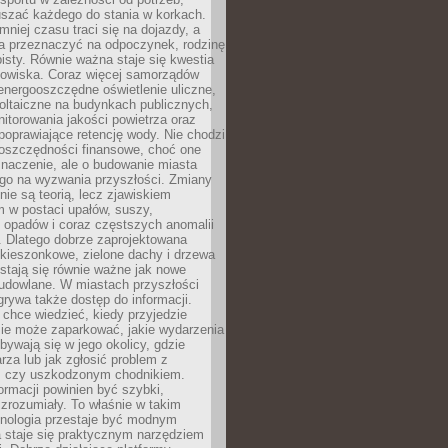
szać każdego do stania w korkach.
mniej czasu traci się na dojazdy, a
a przeznaczyć na odpoczynek, rodzinę
bisty. Równie ważna staje się kwestia
odowiska. Coraz więcej samorządów
energooszczędne oświetlenie uliczne,
oltaiczne na budynkach publicznych,
torowania jakości powietrza oraz
poprawiające retencję wody. Nie chodzi
 oszczędności finansowe, choć one
naczenie, ale o budowanie miasta
ego na wyzwania przyszłości. Zmiany
nie są teorią, lecz zjawiskiem
 w postaci upałów, suszy,
 opadów i coraz częstszych anomalii
 Dlatego dobrze zaprojektowana
i kieszonkowe, zielone dachy i drzewa
 stają się równie ważne jak nowe
budowlane. W miastach przyszłości
grywa także dostęp do informacji.
chce wiedzieć, kiedy przyjedzie
zie może zaparkować, jakie wydarzenia
dbywają się w jego okolicy, gdzie
arza lub jak zgłosić problem z
m czy uszkodzonym chodnikiem.
ormacji powinien być szybki,
i zrozumiały. To właśnie w takim
hnologia przestaje być modnym
a staje się praktycznym narzędziem