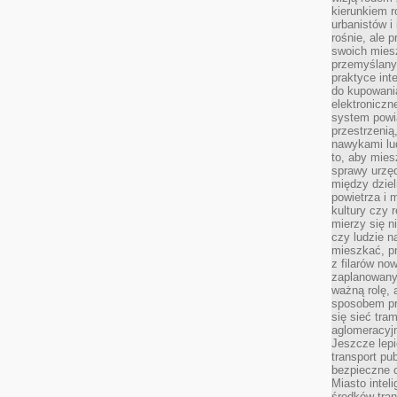
kierunkiem r
urbanistów i
rośnie, ale 
swoich mies
przemyślany
praktyce inte
do kupowania
elektroniczn
system powi
przestrzenią
nawykami lu
to, aby mies
sprawy urzę
między dziel
powietrza i 
kultury czy 
mierzy się n
czy ludzie 
mieszkać, p
z filarów no
zaplanowany
ważną rolę, 
sposobem pr
się sieć tra
aglomeracyjn
Jeszcze lepi
transport pu
bezpieczne c
Miasto intel
środków tran