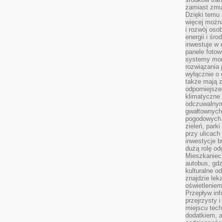
zamiast zmu
Dzięki temu 
więcej możn
i rozwój oso
energii i śr
inwestuje w 
panele fotow
systemy moni
rozwiązania 
wyłącznie o
także mają z
odporniejsz
klimatyczne 
odczuwalnym
gwałtownych
pogodowych.
zieleń, park
przy ulicach
inwestycje 
dużą rolę od
Mieszkaniec 
autobus, gd
kulturalne o
znajdzie lek
oświetlenie
Przepływ inf
przejrzysty 
miejscu tec
dodatkiem, 