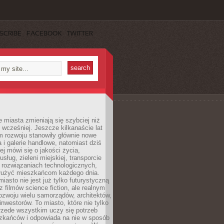
SCRIBE
FACEBOOK
TWITTER
miasta zmieniają się szybciej niż
 wcześniej. Jeszcze kilkanaście lat
m rozwoju stanowiły głównie nowe
a i galerie handlowe, natomiast dziś
ej mówi się o jakości życia,
sług, zieleni miejskiej, transporcie
 rozwiązaniach technologicznych,
służyć mieszkańcom każdego dnia.
miasto nie jest już tylko futurystyczną
z filmów science fiction, ale realnym
ozwoju wielu samorządów, architektów,
 inwestorów. To miasto, które nie tylko
przede wszystkim uczy się potrzeb
zkańców i odpowiada na nie w sposób