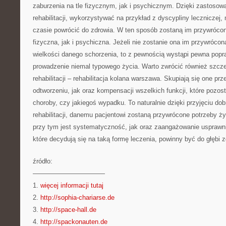
zaburzenia na tle fizycznym, jak i psychicznym. Dzięki zastosowa
rehabilitacji, wykorzystywać na przykład z dyscypliny leczniczej
czasie powrócić do zdrowia. W ten sposób zostaną im przywróco
fizyczna, jak i psychiczna. Jeżeli nie zostanie ona im przywrócon
wielkości danego schorzenia, to z pewnością wystąpi pewna popr
prowadzenie niemal typowego życia. Warto zwrócić również szcz
rehabilitacji – rehabilitacja kolana warszawa. Skupiają się one p
odtworzeniu, jak oraz kompensacji wszelkich funkcji, które pozos
choroby, czy jakiegoś wypadku. To naturalnie dzięki przyjęciu dob
rehabilitacji, danemu pacjentowi zostaną przywrócone potrzeby 
przy tym jest systematyczność, jak oraz zaangażowanie usprawn
które decydują się na taką formę leczenia, powinny być do głębi
źródło:
———————————
1.
więcej informacji tutaj
2.
http://sophia-chariarse.de
3.
http://space-hall.de
4.
http://spackonauten.de