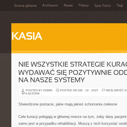
Archiwum
Nowa
Polacy
Tagi
Strona główna
Spis Treści
KASIA
NIE WSZYSTKIE STRATEGIE KURA
WYDAWAĆ SIĘ POZYTYWNIE ODD
NA NASZE SYSTEMY
POSTED BY ADMIN
POSTED ON SIE - 16 - 2025
MOŻLIWOŚĆ 
WYŁĄCZONA
Stwierdzone postacie, jakie mają jakieś schorzenia cielesne
Cele kuracji polegają w głównej mierze na tym, żeby dany pacjent
samo jest w przypadku rehabilitacji. Muszą z nich korzystać osob