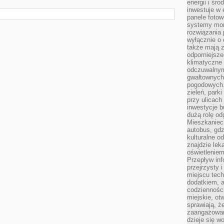
energii i śr
inwestuje w 
panele fotow
systemy moni
rozwiązania 
wyłącznie o
także mają z
odporniejsz
klimatyczne 
odczuwalnym
gwałtownych
pogodowych.
zieleń, park
przy ulicach
inwestycje 
dużą rolę od
Mieszkaniec 
autobus, gd
kulturalne o
znajdzie lek
oświetlenie
Przepływ inf
przejrzysty 
miejscu tec
dodatkiem, 
codzienności
miejskie, ot
sprawiają, ż
zaangażowani
dzieje się w