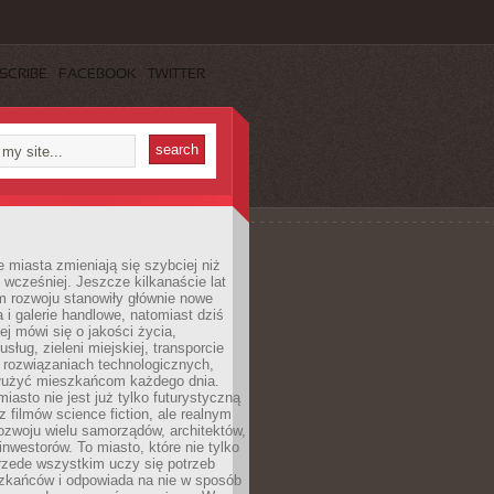
SCRIBE
FACEBOOK
TWITTER
miasta zmieniają się szybciej niż
 wcześniej. Jeszcze kilkanaście lat
m rozwoju stanowiły głównie nowe
a i galerie handlowe, natomiast dziś
ej mówi się o jakości życia,
sług, zieleni miejskiej, transporcie
 rozwiązaniach technologicznych,
służyć mieszkańcom każdego dnia.
miasto nie jest już tylko futurystyczną
z filmów science fiction, ale realnym
ozwoju wielu samorządów, architektów,
 inwestorów. To miasto, które nie tylko
przede wszystkim uczy się potrzeb
zkańców i odpowiada na nie w sposób