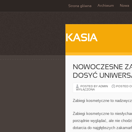
Archiwum
Nowa
Strona główna
KASIA
NOWOCZESNE ZAB
DOSYĆ UNIWER
POSTED BY ADMIN
POSTED ON 
WYŁĄCZONA
Zabiegi kosmetyczne to nadzwycza
Zabiegi kosmetyczne to niesłycha
porządnie wyglądać, ale nie chodz
dotarcia do najgłębszych zakamark