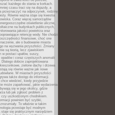
szać każdego do stania w korkach.
mniej czasu traci się na dojazdy, a
a przeznaczyć na odpoczynek, rodzinę
bisty. Równie ważna staje się kwestia
odowiska. Coraz więcej samorządów
energooszczędne oświetlenie uliczne,
oltaiczne na budynkach publicznych,
torowania jakości powietrza oraz
poprawiające retencję wody. Nie chodzi
 oszczędności finansowe, choć one
naczenie, ale o budowanie miasta
ego na wyzwania przyszłości. Zmiany
nie są teorią, lecz zjawiskiem
 w postaci upałów, suszy,
 opadów i coraz częstszych anomalii
 Dlatego dobrze zaprojektowana
i kieszonkowe, zielone dachy i drzewa
 stają się równie ważne jak nowe
budowlane. W miastach przyszłości
grywa także dostęp do informacji.
chce wiedzieć, kiedy przyjedzie
zie może zaparkować, jakie wydarzenia
dbywają się w jego okolicy, gdzie
arza lub jak zgłosić problem z
m czy uszkodzonym chodnikiem.
ormacji powinien być szybki,
i zrozumiały. To właśnie w takim
hnologia przestaje być modnym
a staje się praktycznym narzędziem