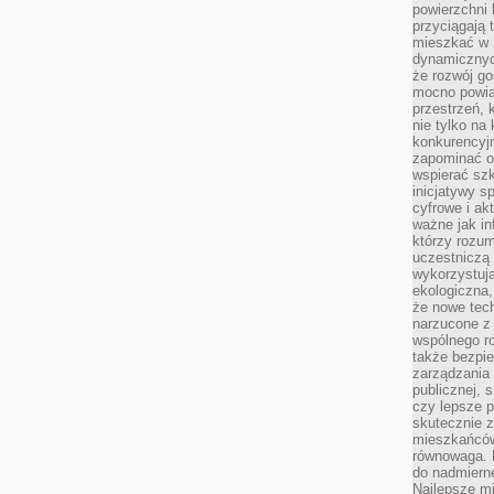
powierzchni 
przyciągają 
mieszkać w 
dynamicznych
że rozwój go
mocno powią
przestrzeń, 
nie tylko na
konkurencyj
zapominać o 
wspierać szko
inicjatywy 
cyfrowe i ak
ważne jak in
którzy rozum
uczestniczą 
wykorzystuj
ekologiczna,
że nowe tech
narzucone z 
wspólnego r
także bezpie
zarządzania 
publicznej, 
czy lepsze p
skutecznie 
mieszkańców.
równowaga. 
do nadmierne
Najlepsze mi