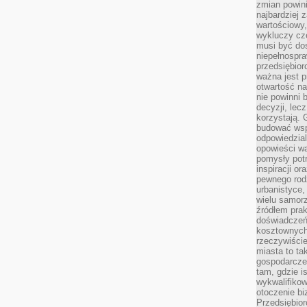
zmian powin
najbardziej
wartościowy,
wykluczy cz
musi być dos
niepełnospra
przedsiębior
ważna jest p
otwartość n
nie powinni 
decyzji, lec
korzystają. 
budować wspó
odpowiedzial
opowieści w
pomysły potr
inspiracji o
pewnego ro
urbanistyce,
wielu samor
źródłem pra
doświadczeń
kosztownych 
rzeczywiści
miasta to ta
gospodarczeg
tam, gdzie is
wykwalifiko
otoczenie bi
Przedsiębior