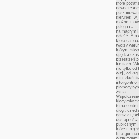
które potraf
nowoczesnoś
poszanowani
kierunek, w 
można zauważ
polega na lic
na mądrym ł
całość. Mias
które daje o
tworzy warun
którym łatwo
spędza czas,
przestrzeń z
ludziach. Wł
nie tylko od 
wizji, odwagi
mieszkańców.
inteligentne
promocyjnym
życia.
Współczesne 
kiedykolwiek
temu centru
drogi, osiedl
coraz części
dostępności u
publicznym i
które mają 
Inteligentne 
wizją rodem 