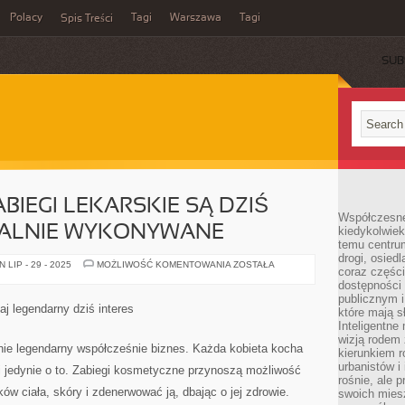
Polacy
Tagi
Warszawa
Tagi
Spis Treści
SUB
IEGI LEKARSKIE SĄ DZIŚ
Współczesne 
SALNIE WYKONYWANE
kiedykolwiek
temu centru
drogi, osiedl
NOWOCZESNE
LIP - 29 - 2025
MOŻLIWOŚĆ KOMENTOWANIA
ZOSTAŁA
coraz części
ZABIEGI
LEKARSKIE
dostępności u
SĄ
publicznym i
DZIŚ
j legendarny dziś interes
które mają 
DOSYĆ
UNIWERSALNIE
Inteligentne 
WYKONYWANE
wizją rodem 
nie legendarny współcześnie biznes. Każda kobieta kocha
kierunkiem r
urbanistów i
i jedynie o to. Zabiegi kosmetyczne przynoszą możliwość
rośnie, ale 
ów ciała, skóry i zdenerwować ją, dbając o jej zdrowie.
swoich mies