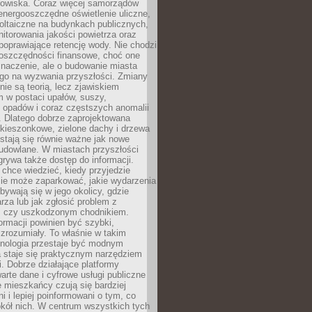
odowiska. Coraz więcej samorządów
energooszczędne oświetlenie uliczne,
oltaiczne na budynkach publicznych,
torowania jakości powietrza oraz
poprawiające retencję wody. Nie chodzi
 oszczędności finansowe, choć one
naczenie, ale o budowanie miasta
ego na wyzwania przyszłości. Zmiany
nie są teorią, lecz zjawiskiem
 w postaci upałów, suszy,
 opadów i coraz częstszych anomalii
 Dlatego dobrze zaprojektowana
i kieszonkowe, zielone dachy i drzewa
 stają się równie ważne jak nowe
budowlane. W miastach przyszłości
grywa także dostęp do informacji.
chce wiedzieć, kiedy przyjedzie
zie może zaparkować, jakie wydarzenia
dbywają się w jego okolicy, gdzie
arza lub jak zgłosić problem z
m czy uszkodzonym chodnikiem.
ormacji powinien być szybki,
i zrozumiały. To właśnie w takim
hnologia przestaje być modnym
a staje się praktycznym narzędziem
. Dobrze działające platformy
warte dane i cyfrowe usługi publiczne
e mieszkańcy czują się bardziej
 i lepiej poinformowani o tym, co
okół nich. W centrum wszystkich tych