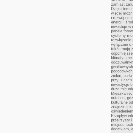
zamiast zmu
Dzięki temu 
więcej możn
i rozwój oso
energii i śr
inwestuje w 
panele fotow
systemy moni
rozwiązania 
wyłącznie o
także mają z
odporniejsz
klimatyczne 
odczuwalnym
gwałtownych
pogodowych.
zieleń, park
przy ulicach
inwestycje 
dużą rolę od
Mieszkaniec 
autobus, gd
kulturalne o
znajdzie lek
oświetlenie
Przepływ inf
przejrzysty 
miejscu tec
dodatkiem, 