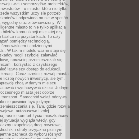
ozwoju wielu samorządów, architektów,
 inwestorów. To miasto, które nie tylko
przede wszystkim uczy się potrzeb
zkańców i odpowiada na nie w sposób
, wygodny oraz zrównoważony. W
ligentne miasto to nie tylko aplikacja
 biletów komunikacji miejskiej czy
e tablice na przystankach. To cały
ązań pomiędzy technologią,
, środowiskiem i codziennymi
dzi. W takim modelu ważne staje się
zkańcy mogli szybciej załatwiać
dowe, sprawniej przemieszczać się
nicami, korzystać z czystszego
mieć łatwiejszy dostęp do edukacji,
rekreacji. Coraz częściej rozwój miasta
ie liczbą nowych inwestycji, ale tym,
naprawdę chcą w danym miejscu
racować i wychowywać dzieci. Jednym
woczesnego miasta jest dobrze
 transport. Samochód wciąż odgrywa
ale nie powinien być jedynym
zemieszczania się. Tam, gdzie rozwija
mwajowa, autobusowa i kolej
a, rośnie komfort życia mieszkańców.
ej sytuacja wygląda wtedy, gdy
bliczny uzupełniają drogi rowerowe,
hodniki i strefy przyjazne pieszym.
igentne zachęca do wyboru różnych
sportu w zależności od potrzeb,