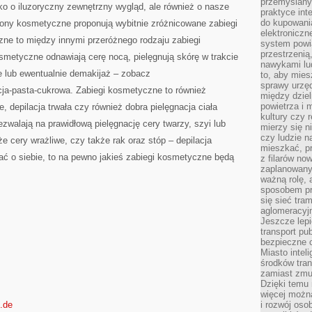
przemyślany
ko o iluzoryczny zewnętrzny wygląd, ale również o nasze
praktyce inte
do kupowania
ony kosmetyczne proponują wybitnie zróżnicowane zabiegi
elektroniczn
zne to między innymi przeróżnego rodzaju zabiegi
system powi
przestrzenią
osmetyczne odnawiają cerę nocą, pielęgnują skórę w trakcie
nawykami lu
e lub ewentualnie demakijaż – zobacz
to, aby mies
sprawy urzę
cja-pasta-cukrowa. Zabiegi kosmetyczne to również
między dziel
powietrza i 
e, depilacja trwała czy również dobra pielęgnacja ciała
kultury czy 
zwalają na prawidłową pielęgnację cery twarzy, szyi lub
mierzy się n
czy ludzie 
e cery wrażliwe, czy także rak oraz stóp – depilacja
mieszkać, p
ać o siebie, to na pewno jakieś zabiegi kosmetyczne będą
z filarów no
zaplanowany
ważną rolę, 
sposobem pr
się sieć tra
aglomeracyjn
Jeszcze lepi
transport pu
bezpieczne c
Miasto intel
środków tran
zamiast zmu
Dzięki temu 
więcej możn
i.de
i rozwój oso