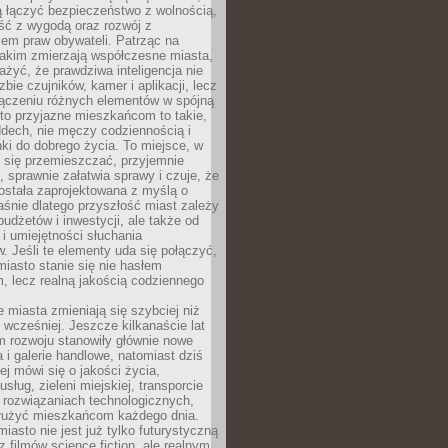
ią łączyć bezpieczeństwo z wolnością,
ć z wygodą oraz rozwój z
em praw obywateli. Patrząc na
jakim zmierzają współczesne miasta,
yć, że prawdziwa inteligencja nie
zbie czujników, kamer i aplikacji, lecz
ączeniu różnych elementów w spójną
to przyjazne mieszkańcom to takie,
ddech, nie męczy codziennością i
ki do dobrego życia. To miejsce, w
 się przemieszczać, przyjemnie
 sprawnie załatwia sprawy i czuje, że
ostała zaprojektowana z myślą o
aśnie dlatego przyszłość miast zależy
budżetów i inwestycji, ale także od
 i umiejętności słuchania
 Jeśli te elementy uda się połączyć,
 miasto stanie się nie hasłem
, lecz realną jakością codziennego
miasta zmieniają się szybciej niż
 wcześniej. Jeszcze kilkanaście lat
m rozwoju stanowiły głównie nowe
a i galerie handlowe, natomiast dziś
ej mówi się o jakości życia,
sług, zieleni miejskiej, transporcie
 rozwiązaniach technologicznych,
służyć mieszkańcom każdego dnia.
miasto nie jest już tylko futurystyczną
z filmów science fiction, ale realnym