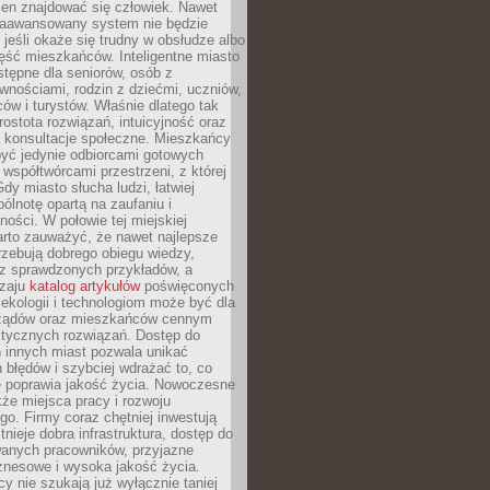
ien znajdować się człowiek. Nawet
 zaawansowany system nie będzie
 jeśli okaże się trudny w obsłudze albo
ęść mieszkańców. Inteligentne miasto
tępne dla seniorów, osób z
wnościami, rodzin z dziećmi, uczniów,
ców i turystów. Właśnie dlatego tak
rostota rozwiązań, intuicyjność oraz
a konsultacje społeczne. Mieszkańcy
być jedynie odbiorcami gotowych
z współtwórcami przestrzeni, z której
Gdy miasto słucha ludzi, łatwiej
lnotę opartą na zaufaniu i
ności. W połowie tej miejskiej
arto zauważyć, że nawet najlepsze
zebują dobrego obiegu wiedzy,
raz sprawdzonych przykładów, a
dzaju
katalog artykułów
poświęconych
 ekologii i technologiom może być dla
ządów oraz mieszkańców cennym
ktycznych rozwiązań. Dostęp do
 innych miast pozwala unikać
błędów i szybciej wdrażać to, co
e poprawia jakość życia. Nowoczesne
kże miejsca pracy i rozwoju
o. Firmy coraz chętniej inwestują
tnieje dobra infrastruktura, dostęp do
wanych pracowników, przyjazne
znesowe i wysoka jakość życia.
cy nie szukają już wyłącznie taniej