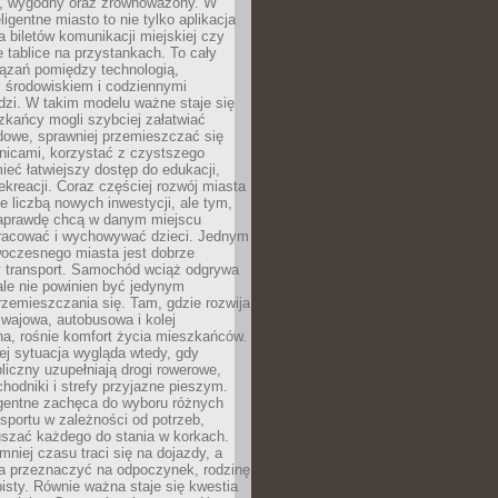
, wygodny oraz zrównoważony. W
ligentne miasto to nie tylko aplikacja
 biletów komunikacji miejskiej czy
e tablice na przystankach. To cały
ązań pomiędzy technologią,
, środowiskiem i codziennymi
dzi. W takim modelu ważne staje się
zkańcy mogli szybciej załatwiać
dowe, sprawniej przemieszczać się
nicami, korzystać z czystszego
mieć łatwiejszy dostęp do edukacji,
rekreacji. Coraz częściej rozwój miasta
ie liczbą nowych inwestycji, ale tym,
naprawdę chcą w danym miejscu
racować i wychowywać dzieci. Jednym
woczesnego miasta jest dobrze
 transport. Samochód wciąż odgrywa
ale nie powinien być jedynym
zemieszczania się. Tam, gdzie rozwija
mwajowa, autobusowa i kolej
a, rośnie komfort życia mieszkańców.
ej sytuacja wygląda wtedy, gdy
bliczny uzupełniają drogi rowerowe,
hodniki i strefy przyjazne pieszym.
igentne zachęca do wyboru różnych
sportu w zależności od potrzeb,
szać każdego do stania w korkach.
mniej czasu traci się na dojazdy, a
a przeznaczyć na odpoczynek, rodzinę
bisty. Równie ważna staje się kwestia