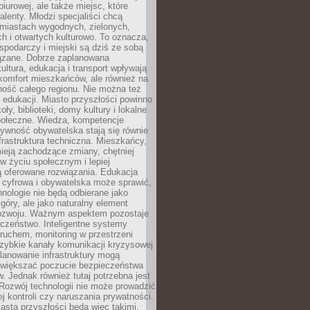
biurowej, ale także miejsc, które
talenty. Młodzi specjaliści chcą
miastach wygodnych, zielonych,
 i otwartych kulturowo. To oznacza,
spodarczy i miejski są dziś ze sobą
zane. Dobrze zaplanowana
kultura, edukacja i transport wpływają
 komfort mieszkańców, ale również na
ność całego regionu. Nie można też
edukacji. Miasto przyszłości powinno
ły, biblioteki, domy kultury i lokalne
społeczne. Wiedza, kompetencje
tywność obywatelska stają się równie
frastruktura techniczna. Mieszkańcy,
ieją zachodzące zmiany, chętniej
w życiu społecznym i lepiej
ą oferowane rozwiązania. Edukacja
 cyfrowa i obywatelska może sprawić,
nologie nie będą odbierane jako
góry, ale jako naturalny element
ozwoju. Ważnym aspektem pozostaje
czeństwo. Inteligentne systemy
ruchem, monitoring w przestrzeni
szybkie kanały komunikacji kryzysowej
lanowanie infrastruktury mogą
zwiększać poczucie bezpieczeństwa
 Jednak również tutaj potrzebna jest
Rozwój technologii nie może prowadzić
j kontroli czy naruszania prywatności.
asta przyszłości będą więc takimi,