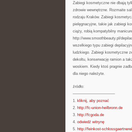
Zabiegi kosmetyczne nie dbają tyl
zdrowie wewnętrzne. Rozmaite sal
rodzaju Kraków. Zabiegi kosmetyc
pielęgnacyjne, takie jak zabiegi k
ciąży, robią kompatybilny manicur
http://www.smoothbeauty.pl/depila
wszelkiego typu zabiegi depilacyjn
ludzkiego. Zabiegi kosmetyczne ze
dekoltu, konserwację ramion a takż
woskiem. Kiedy ktoś pragnie zadb
dla niego należyte.
źródło:
———————————
1.
kliknij, aby poznać
2.
http://fc-union-heilbronn.de
3.
http://fcgoda.de
4.
odwiedź witrynę
5.
http://feinkost-schlossgaertnere