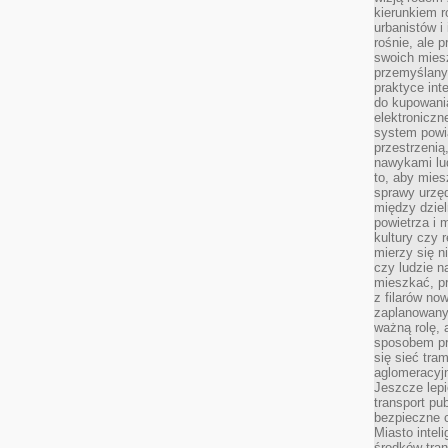
kierunkiem r
urbanistów i
rośnie, ale 
swoich mies
przemyślany
praktyce inte
do kupowania
elektroniczn
system powi
przestrzenią
nawykami lu
to, aby mies
sprawy urzę
między dziel
powietrza i 
kultury czy 
mierzy się n
czy ludzie 
mieszkać, p
z filarów no
zaplanowany
ważną rolę, 
sposobem pr
się sieć tra
aglomeracyjn
Jeszcze lepi
transport pu
bezpieczne c
Miasto intel
środków tran