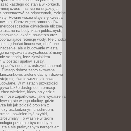
szać każdego do stania w korkach.
mniej czasu traci się na dojazdy, a
a przeznaczyć na odpoczynek, rodzinę
bisty. Równie ważna staje się kwestia
odowiska. Coraz więcej samorządów
energooszczędne oświetlenie uliczne,
oltaiczne na budynkach publicznych,
torowania jakości powietrza oraz
poprawiające retencję wody. Nie chodzi
 oszczędności finansowe, choć one
naczenie, ale o budowanie miasta
ego na wyzwania przyszłości. Zmiany
nie są teorią, lecz zjawiskiem
 w postaci upałów, suszy,
 opadów i coraz częstszych anomalii
 Dlatego dobrze zaprojektowana
i kieszonkowe, zielone dachy i drzewa
 stają się równie ważne jak nowe
budowlane. W miastach przyszłości
grywa także dostęp do informacji.
chce wiedzieć, kiedy przyjedzie
zie może zaparkować, jakie wydarzenia
dbywają się w jego okolicy, gdzie
arza lub jak zgłosić problem z
m czy uszkodzonym chodnikiem.
ormacji powinien być szybki,
i zrozumiały. To właśnie w takim
hnologia przestaje być modnym
a staje się praktycznym narzędziem