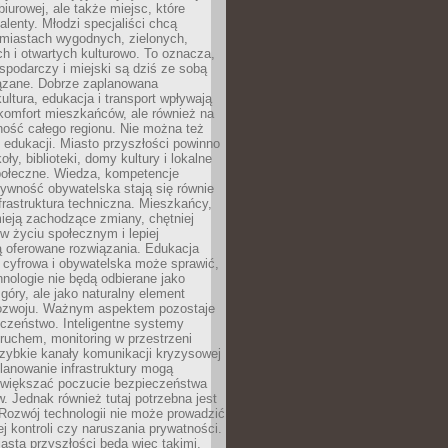
biurowej, ale także miejsc, które
talenty. Młodzi specjaliści chcą
miastach wygodnych, zielonych,
 i otwartych kulturowo. To oznacza,
spodarczy i miejski są dziś ze sobą
zane. Dobrze zaplanowana
kultura, edukacja i transport wpływają
 komfort mieszkańców, ale również na
ność całego regionu. Nie można też
edukacji. Miasto przyszłości powinno
ły, biblioteki, domy kultury i lokalne
społeczne. Wiedza, kompetencje
tywność obywatelska stają się równie
frastruktura techniczna. Mieszkańcy,
ieją zachodzące zmiany, chętniej
w życiu społecznym i lepiej
ą oferowane rozwiązania. Edukacja
 cyfrowa i obywatelska może sprawić,
nologie nie będą odbierane jako
góry, ale jako naturalny element
ozwoju. Ważnym aspektem pozostaje
czeństwo. Inteligentne systemy
ruchem, monitoring w przestrzeni
szybkie kanały komunikacji kryzysowej
lanowanie infrastruktury mogą
zwiększać poczucie bezpieczeństwa
 Jednak również tutaj potrzebna jest
Rozwój technologii nie może prowadzić
j kontroli czy naruszania prywatności.
asta przyszłości będą więc takimi,