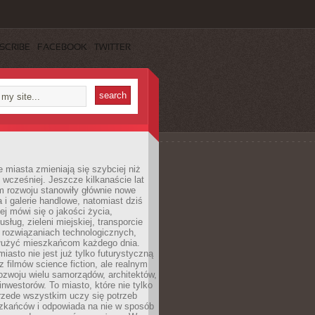
SCRIBE
FACEBOOK
TWITTER
miasta zmieniają się szybciej niż
 wcześniej. Jeszcze kilkanaście lat
m rozwoju stanowiły głównie nowe
a i galerie handlowe, natomiast dziś
ej mówi się o jakości życia,
sług, zieleni miejskiej, transporcie
 rozwiązaniach technologicznych,
służyć mieszkańcom każdego dnia.
miasto nie jest już tylko futurystyczną
z filmów science fiction, ale realnym
ozwoju wielu samorządów, architektów,
 inwestorów. To miasto, które nie tylko
przede wszystkim uczy się potrzeb
zkańców i odpowiada na nie w sposób