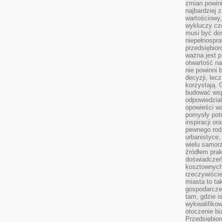
zmian powin
najbardziej
wartościowy,
wykluczy cz
musi być dos
niepełnospra
przedsiębior
ważna jest p
otwartość n
nie powinni 
decyzji, lec
korzystają. 
budować wspó
odpowiedzial
opowieści w
pomysły potr
inspiracji o
pewnego ro
urbanistyce,
wielu samor
źródłem pra
doświadczeń
kosztownych 
rzeczywiści
miasta to ta
gospodarczeg
tam, gdzie is
wykwalifiko
otoczenie bi
Przedsiębior