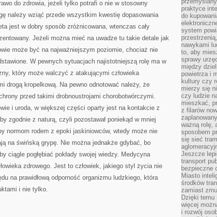
przemyślany
wo do zdrowia, jeżeli tylko potrafi o nie w stosowny
praktyce inte
ę należy wziąć przede wszystkim kwestię dopasowania
do kupowania
elektroniczn
eta jest w dobry sposób zróżnicowana, wtenczas cały
system powi
przestrzenią
rezentowany. Jeżeli można mieć na uwadze tu takie detale jak
nawykami lu
rowie może być na najważniejszym poziomie, chociaż nie
to, aby mies
sprawy urzę
dstawione. W pewnych sytuacjach najistotniejszą rolę ma w
między dziel
zny, który może walczyć z atakującymi człowieka
powietrza i 
kultury czy 
mi drogą kropelkową. Na pewno odnotować należy, że
mierzy się n
czy ludzie 
chrony przed takimi drobnoustrojami chorobotwórczymi.
mieszkać, p
wie i uroda, w większej części oparty jest na kontakcie z
z filarów no
zaplanowany
łby zgodnie z naturą, czyli pozostawał poniekąd w mniej
ważną rolę, 
by normom rodem z epoki jaskiniowców, wtedy może nie
sposobem pr
się sieć tra
nają na świńską grypę. Nie można jednakże gdybać, bo
aglomeracyjn
Jeszcze lepi
aby ciągle pogłębiać pokłady swojej wiedzy. Medycyna
transport pu
łowieka zdrowego. Jest to człowiek, jakiego styl życia nie
bezpieczne c
Miasto intel
lędu na prawidłową odporność organizmu ludzkiego, która
środków tran
tami i nie tylko.
zamiast zmu
Dzięki temu 
więcej możn
i rozwój oso