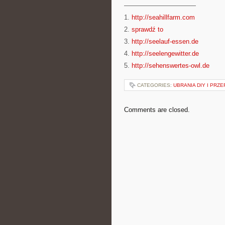
———————————
1.
http://seahillfarm.com
2.
sprawdź to
3.
http://seelauf-essen.de
4.
http://seelengewitter.de
5.
http://sehenswertes-owl.de
CATEGORIES:
UBRANIA DIY I PRZ
Comments are closed.