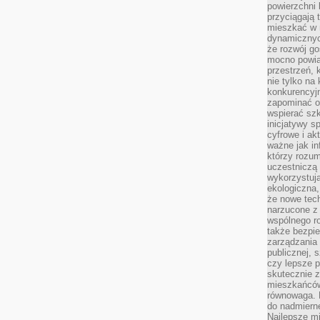
powierzchni 
przyciągają 
mieszkać w 
dynamicznych
że rozwój go
mocno powią
przestrzeń, 
nie tylko na
konkurencyj
zapominać o 
wspierać szko
inicjatywy 
cyfrowe i ak
ważne jak in
którzy rozum
uczestniczą 
wykorzystuj
ekologiczna,
że nowe tech
narzucone z 
wspólnego r
także bezpie
zarządzania 
publicznej, 
czy lepsze p
skutecznie 
mieszkańców.
równowaga. 
do nadmierne
Najlepsze mi