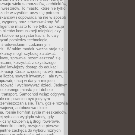
ozwoju wielu samorządów, architektów,
 inwestorów. To miasto, które nie tylko
przede wszystkim uczy się potrzeb
zkańców i odpowiada na nie w sposób
, wygodny oraz zrównoważony. W
ligentne miasto to nie tylko aplikacja
 biletów komunikacji miejskiej czy
e tablice na przystankach. To cały
ązań pomiędzy technologią,
, środowiskiem i codziennymi
dzi. W takim modelu ważne staje się
zkańcy mogli szybciej załatwiać
dowe, sprawniej przemieszczać się
nicami, korzystać z czystszego
mieć łatwiejszy dostęp do edukacji,
rekreacji. Coraz częściej rozwój miasta
ie liczbą nowych inwestycji, ale tym,
naprawdę chcą w danym miejscu
racować i wychowywać dzieci. Jednym
woczesnego miasta jest dobrze
 transport. Samochód wciąż odgrywa
ale nie powinien być jedynym
zemieszczania się. Tam, gdzie rozwija
mwajowa, autobusowa i kolej
a, rośnie komfort życia mieszkańców.
ej sytuacja wygląda wtedy, gdy
bliczny uzupełniają drogi rowerowe,
hodniki i strefy przyjazne pieszym.
igentne zachęca do wyboru różnych
sportu w zależności od potrzeb,