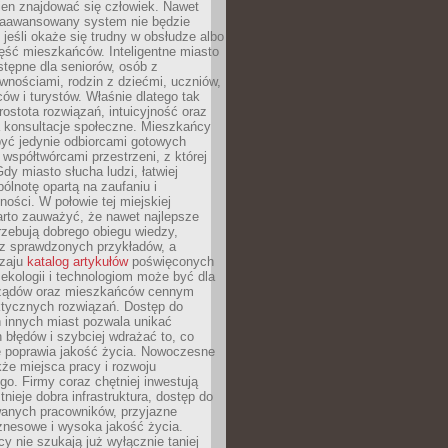
ien znajdować się człowiek. Nawet
 zaawansowany system nie będzie
 jeśli okaże się trudny w obsłudze albo
ęść mieszkańców. Inteligentne miasto
tępne dla seniorów, osób z
wnościami, rodzin z dziećmi, uczniów,
ców i turystów. Właśnie dlatego tak
rostota rozwiązań, intuicyjność oraz
a konsultacje społeczne. Mieszkańcy
być jedynie odbiorcami gotowych
z współtwórcami przestrzeni, z której
Gdy miasto słucha ludzi, łatwiej
lnotę opartą na zaufaniu i
ności. W połowie tej miejskiej
arto zauważyć, że nawet najlepsze
zebują dobrego obiegu wiedzy,
raz sprawdzonych przykładów, a
dzaju
katalog artykułów
poświęconych
 ekologii i technologiom może być dla
ządów oraz mieszkańców cennym
ktycznych rozwiązań. Dostęp do
 innych miast pozwala unikać
błędów i szybciej wdrażać to, co
e poprawia jakość życia. Nowoczesne
kże miejsca pracy i rozwoju
o. Firmy coraz chętniej inwestują
tnieje dobra infrastruktura, dostęp do
wanych pracowników, przyjazne
znesowe i wysoka jakość życia.
cy nie szukają już wyłącznie taniej