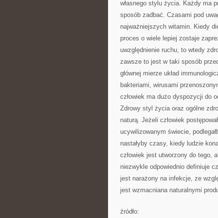
własnego stylu życia. Każdy ma pra
sposób zadbać. Czasami pod uwag
najważniejszych witamin. Kiedy di
proces o wiele lepiej zostaje zap
uwzględnienie ruchu, to wtedy zd
zawsze to jest w taki sposób prze
głównej mierze układ immunologic
bakteriami, wirusami przenoszony
człowiek ma dużo dyspozycji do o
Zdrowy styl życia oraz ogólne zdro
naturą. Jeżeli człowiek postępowa
ucywilizowanym świecie, podlegał
nastałyby czasy, kiedy ludzie ko
człowiek jest utworzony do tego, 
niezwykle odpowiednio definiuje cz
jest narażony na infekcje, ze wzg
jest wzmacniana naturalnymi produk
źródło: