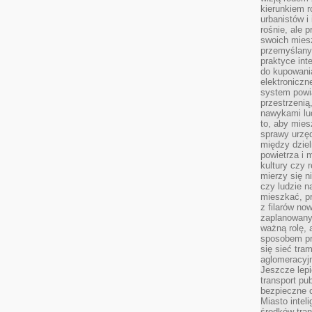
kierunkiem r
urbanistów i
rośnie, ale 
swoich mies
przemyślany
praktyce inte
do kupowania
elektroniczn
system powi
przestrzenią
nawykami lu
to, aby mies
sprawy urzę
między dziel
powietrza i 
kultury czy 
mierzy się n
czy ludzie 
mieszkać, p
z filarów no
zaplanowany
ważną rolę, 
sposobem pr
się sieć tra
aglomeracyjn
Jeszcze lepi
transport pu
bezpieczne c
Miasto intel
środków tran