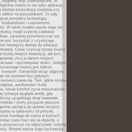
, wygodny oraz zrównoważony. W
ligentne miasto to nie tylko aplikacja
 biletów komunikacji miejskiej czy
e tablice na przystankach. To cały
ązań pomiędzy technologią,
, środowiskiem i codziennymi
dzi. W takim modelu ważne staje się
zkańcy mogli szybciej załatwiać
dowe, sprawniej przemieszczać się
nicami, korzystać z czystszego
mieć łatwiejszy dostęp do edukacji,
rekreacji. Coraz częściej rozwój miasta
ie liczbą nowych inwestycji, ale tym,
naprawdę chcą w danym miejscu
racować i wychowywać dzieci. Jednym
woczesnego miasta jest dobrze
 transport. Samochód wciąż odgrywa
ale nie powinien być jedynym
zemieszczania się. Tam, gdzie rozwija
mwajowa, autobusowa i kolej
a, rośnie komfort życia mieszkańców.
ej sytuacja wygląda wtedy, gdy
bliczny uzupełniają drogi rowerowe,
hodniki i strefy przyjazne pieszym.
igentne zachęca do wyboru różnych
sportu w zależności od potrzeb,
szać każdego do stania w korkach.
mniej czasu traci się na dojazdy, a
a przeznaczyć na odpoczynek, rodzinę
bisty. Równie ważna staje się kwestia