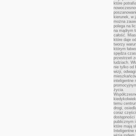
które potraf
nowoczesnoś
poszanowani
kierunek, w 
można zauważ
polega na lic
na mądrym ł
całość. Mias
które daje o
tworzy warun
którym łatwo
spędza czas,
przestrzeń z
ludziach. Wł
nie tylko od 
wizji, odwagi
mieszkańców.
inteligentne
promocyjnym
życia.
Współczesne 
kiedykolwiek
temu centru
drogi, osiedl
coraz części
dostępności u
publicznym i
które mają 
Inteligentne 
wizją rodem 