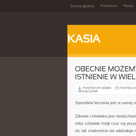
Archiwum
Nowa
Strona główna
KASIA
OBECNIE MOŻEMY
ISTNIENIE W WI
POSTED BY ADMIN
POSTED ON 
WYŁĄCZONA
Sposobów leczenia jest w samej r
Zdrowie człowieka jest niesłycha
żeby człowiek mógł czuć się przy
nic tak znakomicie nie oddziałuje 