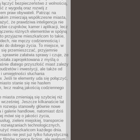
ią łączyć bezpieczeństwo z wolnością,
ć z wygodą oraz rozwój z
em praw obywateli. Patrząc na
jakim zmierzają współczesne miasta,
yć, że prawdziwa inteligencja nie
zbie czujników, kamer i aplikacji, lecz
ączeniu różnych elementów w spójną
to przyjazne mieszkańcom to takie,
ddech, nie męczy codziennością i
ki do dobrego życia. To miejsce, w
 się przemieszczać, przyjemnie
 sprawnie załatwia sprawy i czuje, że
ostała zaprojektowana z myślą o
aśnie dlatego przyszłość miast zależy
budżetów i inwestycji, ale także od
 i umiejętności słuchania
 Jeśli te elementy uda się połączyć,
 miasto stanie się nie hasłem
, lecz realną jakością codziennego
miasta zmieniają się szybciej niż
 wcześniej. Jeszcze kilkanaście lat
m rozwoju stanowiły głównie nowe
a i galerie handlowe, natomiast dziś
ej mówi się o jakości życia,
sług, zieleni miejskiej, transporcie
 rozwiązaniach technologicznych,
służyć mieszkańcom każdego dnia.
miasto nie jest już tylko futurystyczną
z filmów science fiction, ale realnym