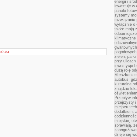
energii i śr
inwestuje w 
panele fotow
systemy moni
rozwiązania 
wyłącznie o
także mają z
odporniejsz
klimatyczne 
odczuwalnym
gwałtownych
pogodowych.
ERÓBKI
zieleń, park
przy ulicach
inwestycje 
dużą rolę od
Mieszkaniec 
autobus, gd
kulturalne o
znajdzie lek
oświetlenie
Przepływ inf
przejrzysty 
miejscu tec
dodatkiem, 
codzienności
miejskie, ot
sprawiają, ż
zaangażowani
dzieje się w