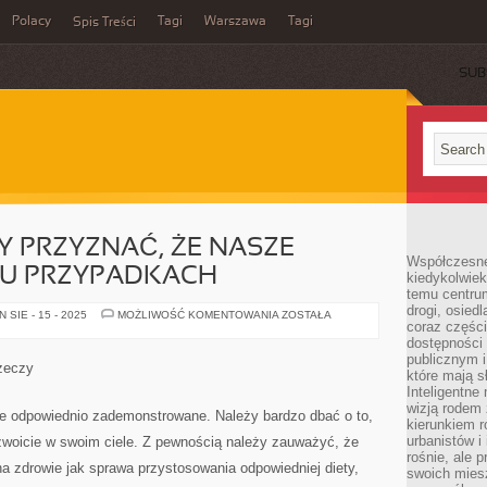
Polacy
Tagi
Warszawa
Tagi
Spis Treści
SUB
 PRZYZNAĆ, ŻE NASZE
Współczesne 
ELU PRZYPADKACH
kiedykolwiek
temu centru
drogi, osiedl
OBECNIE
SIE - 15 - 2025
MOŻLIWOŚĆ KOMENTOWANIA
ZOSTAŁA
coraz części
MOŻEMY
PRZYZNAĆ,
dostępności u
ŻE
publicznym i
NASZE
zeczy
ISTNIENIE
które mają 
W
Inteligentne 
WIELU
wizją rodem 
PRZYPADKACH
nie odpowiednio zademonstrowane. Należy bardzo dbać o to,
kierunkiem r
urbanistów i
zwoicie w swoim ciele. Z pewnością należy zauważyć, że
rośnie, ale 
na zdrowie jak sprawa przystosowania odpowiedniej diety,
swoich mies