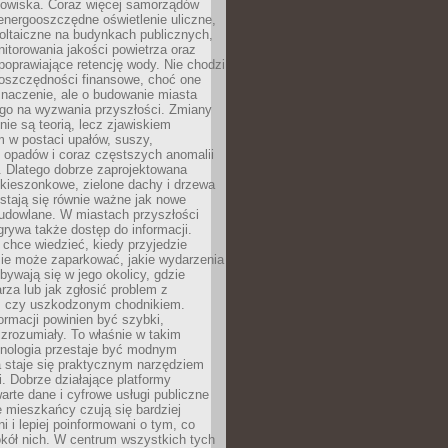
odowiska. Coraz więcej samorządów
energooszczędne oświetlenie uliczne,
oltaiczne na budynkach publicznych,
torowania jakości powietrza oraz
poprawiające retencję wody. Nie chodzi
 oszczędności finansowe, choć one
naczenie, ale o budowanie miasta
ego na wyzwania przyszłości. Zmiany
nie są teorią, lecz zjawiskiem
 w postaci upałów, suszy,
 opadów i coraz częstszych anomalii
 Dlatego dobrze zaprojektowana
i kieszonkowe, zielone dachy i drzewa
 stają się równie ważne jak nowe
budowlane. W miastach przyszłości
grywa także dostęp do informacji.
chce wiedzieć, kiedy przyjedzie
zie może zaparkować, jakie wydarzenia
dbywają się w jego okolicy, gdzie
arza lub jak zgłosić problem z
m czy uszkodzonym chodnikiem.
ormacji powinien być szybki,
i zrozumiały. To właśnie w takim
hnologia przestaje być modnym
a staje się praktycznym narzędziem
. Dobrze działające platformy
warte dane i cyfrowe usługi publiczne
e mieszkańcy czują się bardziej
 i lepiej poinformowani o tym, co
okół nich. W centrum wszystkich tych