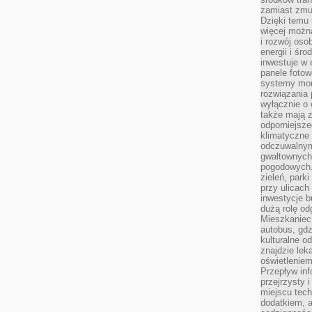
zamiast zmu
Dzięki temu 
więcej możn
i rozwój oso
energii i śr
inwestuje w 
panele fotow
systemy moni
rozwiązania 
wyłącznie o
także mają z
odporniejsz
klimatyczne 
odczuwalnym
gwałtownych
pogodowych.
zieleń, park
przy ulicach
inwestycje 
dużą rolę od
Mieszkaniec 
autobus, gd
kulturalne o
znajdzie lek
oświetlenie
Przepływ inf
przejrzysty 
miejscu tec
dodatkiem, 