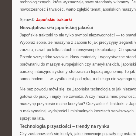
technologicznych, które wyznaczają nowe standardy w branży. Je
nowoczesność i trwałość, warto zgłębić temat japońskich maszyn 
Sprawdź
Japońskie traktorki
Niewątpliwa siła japońskiej jakości
Japońskie traktorki to nie tylko symbol niezawodności — to prawd
Wyobraź sobie, że maszyna z Japonii to jak precyzyjny zegarek wś
zarzutu, nawet po kilku latach intensywnej eksploatacji. Co spraw
Przede wszystkim wysokiej klasy materiały i rygorystyczne stand
porównaniu do maszyn europejskich czy amerykańskich, japońskie
bardziej intuicyjne systemy sterowania i lepszą ergonomię. To j
samochodem — wszystko jest pod ręką, a obsługa nie wymaga spe
Nie bez powodu mówi się, że „japońska technologia to jak niez
gotowa do pracy i nigdy nie zawodzi. A czy można mieć pewność,
maszynę przyniesie realne korzyści? Oczywiście! Traktorki z Jap
o maksymalnej wydajności i minimalnych kosztach serwisowych. 
sprzęt na lata.
Technologia przyszłości – trendy na rynku
Czy zastanawiałeś się kiedyś, jakie innowacje pojawiły się ostat