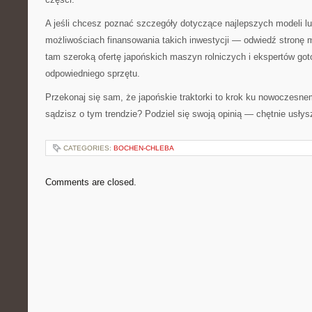
A jeśli chcesz poznać szczegóły dotyczące najlepszych modeli l
możliwościach finansowania takich inwestycji — odwiedź stronę m
tam szeroką ofertę japońskich maszyn rolniczych i ekspertów go
odpowiedniego sprzętu.
Przekonaj się sam, że japońskie traktorki to krok ku nowoczesn
sądzisz o tym trendzie? Podziel się swoją opinią — chętnie usły
CATEGORIES:
BOCHEN-CHLEBA
Comments are closed.