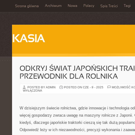
Archiwum
Nowa
Polacy
Tagi
Strona główna
Spis Treści
KASIA
ODKRYJ ŚWIAT JAPOŃSKICH TR
PRZEWODNIK DLA ROLNIKA
POSTED BY ADMIN
POSTED ON CZE - 9 - 2025
MOŻLIWOŚĆ K
WYŁĄCZONA
W dzisiejszym świecie rolnictwa, gdzie innowacje i technologia o
więcej gospodarzy zwraca uwagę na maszyny rolnicze z Japonii. 
kiedyś, dlaczego japońskie traktorki cieszą się tak dużą popular
Odpowiedź leży w ich niezawodności, precyzji wykonania i zaaw