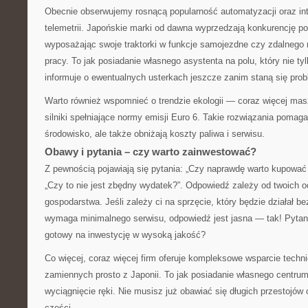
Obecnie obserwujemy rosnącą popularność automatyzacji oraz in
telemetrii. Japońskie marki od dawna wyprzedzają konkurencję 
wyposażając swoje traktorki w funkcje samojezdne czy zdalnego
pracy. To jak posiadanie własnego asystenta na polu, który nie ty
informuje o ewentualnych usterkach jeszcze zanim staną się pro
Warto również wspomnieć o trendzie ekologii — coraz więcej ma
silniki spełniające normy emisji Euro 6. Takie rozwiązania pomagaj
środowisko, ale także obniżają koszty paliwa i serwisu.
Obawy i pytania – czy warto zainwestować?
Z pewnością pojawiają się pytania: „Czy naprawdę warto kupować j
„Czy to nie jest zbędny wydatek?”. Odpowiedź zależy od twoich o
gospodarstwa. Jeśli zależy ci na sprzęcie, który będzie działał bez
wymaga minimalnego serwisu, odpowiedź jest jasna — tak! Pytani
gotowy na inwestycję w wysoką jakość?
Co więcej, coraz więcej firm oferuje kompleksowe wsparcie techn
zamiennych prosto z Japonii. To jak posiadanie własnego centru
wyciągnięcie ręki. Nie musisz już obawiać się długich przestojów
części.