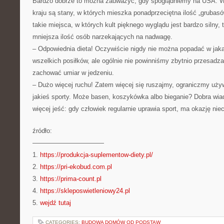
Bardzo dobrze to można zauważyć, gdy spoglądniemy na USA.
kraju są stany, w których mieszka ponadprzeciętna ilość „grubasó
takie miejsca, w których kult pięknego wyglądu jest bardzo silny, 
mniejsza ilość osób narzekających na nadwagę.
– Odpowiednia dieta! Oczywiście nigdy nie można popadać w jak
wszelkich posiłków, ale ogólnie nie powinniśmy zbytnio przesadza
zachować umiar w jedzeniu.
– Dużo więcej ruchu! Zatem więcej się ruszajmy, ograniczmy uży
jakieś sporty. Może basen, koszykówka albo bieganie? Dobra wi
więcej jeść: gdy człowiek regularnie uprawia sport, ma okazję niec
źródło:
———————————
1.
https://produkcja-suplementow-diety.pl/
2.
https://pri-ekobud.com.pl
3.
https://prima-count.pl
4.
https://skleposwietleniowy24.pl
5.
wejdź tutaj
CATEGORIES:
BUDOWA DOMÓW OD PODSTAW