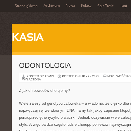
Archiwum
Nowa
Polacy
Tagi
Strona główna
Spis Treści
KASIA
ODONTOLOGIA
POSTED BY ADMIN
POSTED ON LIP - 2 - 2025
MOŻLIWOŚĆ K
WYŁĄCZONA
Z jakich powodów chorujemy?
Wiele zależy od genotypu człowieka – a wiadomo, że ciężko dba si
najzwyczajniej we własnym DNA mamy tak jakby zapisane kłopot
ponadprzeciętne ryzyko białaczki. Jednak oczywiście wiele zale
stylu. A więc bardzo często ludzie chorują, ponieważ najzwyczajni