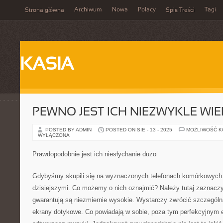
Archiwum
Nowa
Polacy
Tagi
Strona główna
Spis Treści
KASIA
PEWNO JEST ICH NIEZWYKLE WIE
POSTED BY ADMIN
POSTED ON SIE - 13 - 2025
MOŻLIWOŚĆ 
WYŁĄCZONA
Prawdopodobnie jest ich niesłychanie dużo
Gdybyśmy skupili się na wyznaczonych telefonach komórkowych. 
dzisiejszymi. Co możemy o nich oznajmić? Należy tutaj zaznaczy
gwarantują są niezmiernie wysokie. Wystarczy zwrócić szczegól
ekrany dotykowe. Co powiadają w sobie, poza tym perfekcyjnym