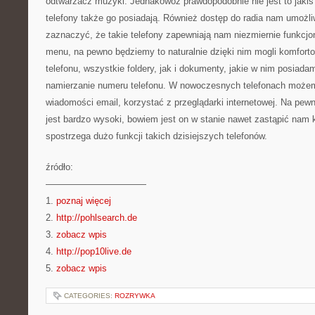
odtwarzacz muzyki. Jednakowoż prawdopodobnie nie jest to jakiś
telefony także go posiadają. Również dostęp do radia nam umożli
zaznaczyć, że takie telefony zapewniają nam niezmiernie funkcjo
menu, na pewno będziemy to naturalnie dzięki nim mogli komforto
telefonu, wszystkie foldery, jak i dokumenty, jakie w nim posiad
namierzanie numeru telefonu. W nowoczesnych telefonach może
wiadomości email, korzystać z przeglądarki internetowej. Na pewn
jest bardzo wysoki, bowiem jest on w stanie nawet zastąpić nam k
spostrzega dużo funkcji takich dzisiejszych telefonów.
źródło:
———————————
1.
poznaj więcej
2.
http://pohlsearch.de
3.
zobacz wpis
4.
http://pop10live.de
5.
zobacz wpis
CATEGORIES:
ROZRYWKA