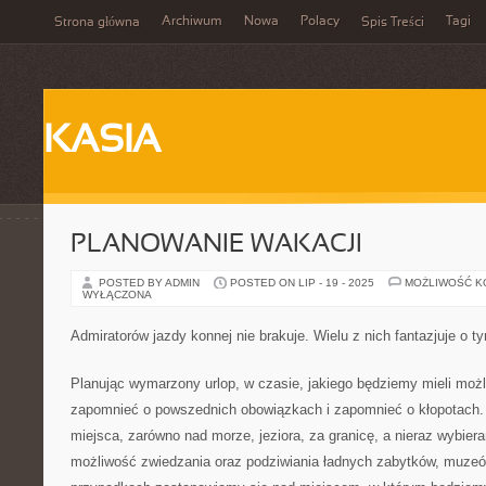
Archiwum
Nowa
Polacy
Tagi
Strona główna
Spis Treści
KASIA
PLANOWANIE WAKACJI
POSTED BY ADMIN
POSTED ON LIP - 19 - 2025
MOŻLIWOŚĆ 
WYŁĄCZONA
Admiratorów jazdy konnej nie brakuje. Wielu z nich fantazjuje o t
Planując wymarzony urlop, w czasie, jakiego będziemy mieli mo
zapomnieć o powszednich obowiązkach i zapomnieć o kłopotach
miejsca, zarówno nad morze, jeziora, za granicę, a nieraz wybier
możliwość zwiedzania oraz podziwiania ładnych zabytków, muzeów 