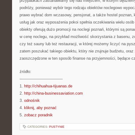
przypadkach zastanawiamy się nad miejscem, w którym będziem
podróży, ponieważ wybór tego rodzaju obiektów noclegowo wypoc
prawo wybrać dom wczasowy, pensjonat, a także hostel poznan,
usług jak oraz wyposażenia pokoi spełnia oczekiwania wielu osób
obiekty oferują dużo promocji na noclegi poznań, którymi są pon
w cenę noclegu, na przykład możliwość skorzystania z basenu, 
czy też sauny lub też restauracji, w której możemy liczyć na pysz
zatem poszukać takiego obiektu, który nie zrujnuje budżetu, ora
zaoszczędzone w ten sposób finanse na przyjemności, będące cz
źródło:
———————————
1.
http://chihuahua-tijuanas.de
2.
http://china-businessaviation.com
3.
odnośnik
4.
kliknij, aby poznać
5.
zobacz poradnik
CATEGORIES:
PUSTYNIE