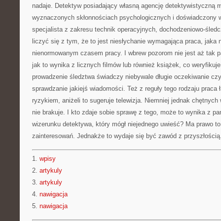
nadaje. Detektyw posiadający własną agencję detektywistyczną 
wyznaczonych skłonnościach psychologicznych i doświadczony w 
specjalista z zakresu technik operacyjnych, dochodzeniowo-śledc
liczyć się z tym, że to jest niesłychanie wymagająca praca, jaka n
nienormowanym czasem pracy. I wbrew pozorom nie jest aż tak pa
jak to wynika z licznych filmów lub również książek, co weryfiku
prowadzenie śledztwa świadczy niebywale długie oczekiwanie czy
sprawdzanie jakiejś wiadomości. Też z reguły tego rodzaju praca
ryzykiem, aniżeli to sugeruje telewizja. Niemniej jednak chętnyc
nie brakuje. I kto zdaje sobie sprawę z tego, może to wynika z p
wizerunku detektywa, który mógł niejednego uwieść? Ma prawo to 
zainteresowań. Jednakże to wydaje się być zawód z przyszłością
1.
wpisy
2.
artykuly
3.
artykuly
4.
nawigacja
5.
nawigacja