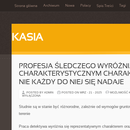
Archiwum
Nowa
Polacy
Tagi
Strona główna
Spis Treści
KASIA
PROFESJA ŚLEDCZEGO WYRÓŻNI
CHARAKTERYSTYCZNYM CHARA
NIE KAŻDY DO NIEJ SIĘ NADAJE
POSTED BY ADMIN
POSTED ON WRZ - 21 - 2025
MOŻLIWOŚĆ 
WYŁĄCZONA
Studnie są w stanie być różnorodne, zależnie od wymogów grun
terenie
Praca detektywa wyróżnia się reprezentatywnym charakterem oraz