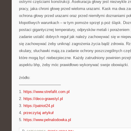
ostrymi częściami konstrukcji. Asekuracja głowy jest niezwykle
pracy, jaka chroni głowę przed wieloma urazami. Kask ma dwa za
ochrona głowy przed urazami oraz przed niemiłymi doznaniami po
kłopotliwych warunkach – w tym pomoże sprzęt p.poż śląsk. Do
postaci gigantycznej temperatury, odprysków metali i porażenie
zadanie ustalić dobrych reguł jak należy zachowywać się w niepe
się zachowywać żeby uniknąć zagrożenia życia bądź zdrowia. Rzec
okulary, słuchawki mają za zadanie ochrony poszczególnych częś
które mogą być niebezpieczne. Każdy zatrudniony powinien przejś
aspektu bhp, żeby móc prawidłowo wykonywać swoje obowiązki.
źródło:
———————————
1.
https://www.strefafit.com.pl
2.
https://deco-grawstyl.pl
3.
https://patriot24.pl
4.
przeczytaj artykuł
5.
https://www.pelnalodowka.pl