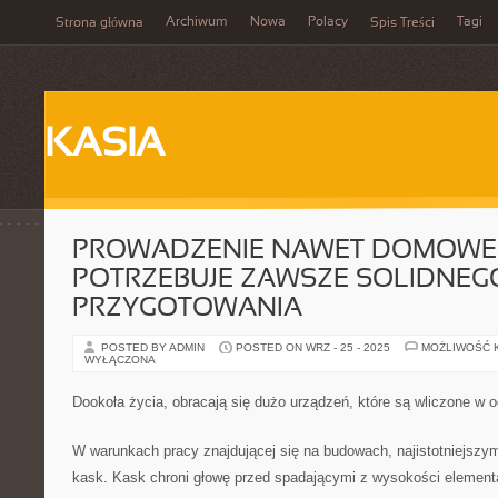
Archiwum
Nowa
Polacy
Tagi
Strona główna
Spis Treści
KASIA
PROWADZENIE NAWET DOMOWE
POTRZEBUJE ZAWSZE SOLIDNEG
PRZYGOTOWANIA
POSTED BY ADMIN
POSTED ON WRZ - 25 - 2025
MOŻLIWOŚĆ 
WYŁĄCZONA
Dookoła życia, obracają się dużo urządzeń, które są wliczone w od
W warunkach pracy znajdującej się na budowach, najistotniejszy
kask. Kask chroni głowę przed spadającymi z wysokości element