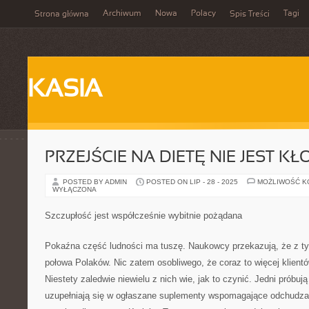
Archiwum
Nowa
Polacy
Tagi
Strona główna
Spis Treści
KASIA
PRZEJŚCIE NA DIETĘ NIE JEST K
POSTED BY ADMIN
POSTED ON LIP - 28 - 2025
MOŻLIWOŚĆ 
WYŁĄCZONA
Szczupłość jest współcześnie wybitnie pożądana
Pokaźna część ludności ma tuszę. Naukowcy przekazują, że z t
połowa Polaków. Nic zatem osobliwego, że coraz to więcej klient
Niestety zaledwie niewielu z nich wie, jak to czynić. Jedni próbują
uzupełniają się w ogłaszane suplementy wspomagające odchudzani