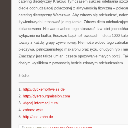
catering dietetyczny Kraków. Tymczasem sukces odebrania szczup
diecie odchudzającej połączonej z aktywnością fizyczną – poleca
catering dietetyczny Warszawa. Aby zdrowo się odchudzać, nale
żywieniowych i stosować je regularnie. Zdrowa dieta odchudzająca
zbilansowana. Nie warto wobec tego stosować tzw. diet jednoskł
wyłącznie na białku, tłuszczu bądź też owocach – dieta 1000 kalo
towary z każdej grupy żywieniowej. Nie może wobec tego zabrak
pieczywa, pełnoziarnistego makaronu oraz ryżu, chudych ryb i mi
Znaczący jest także umiar i częste spożywanie małych porcji. T
dbałym wysiłkiem z pewnością będzie zdrowym odchudzaniem.
źródło:
———————————
1.
http://dyckerhoffweiss.de
2.
http://dyersburgmission.com
3.
więcej informacji tutaj
4.
zobacz wpis
5.
http://eas-zahn.de
CATEGORIES:
BUDOWA DOMÓW OD PODSTAW