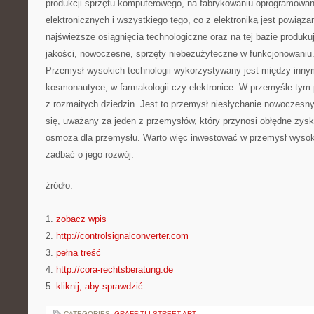
produkcji sprzętu komputerowego, na fabrykowaniu oprogramowan
elektronicznych i wszystkiego tego, co z elektroniką jest powiąz
najświeższe osiągnięcia technologiczne oraz na tej bazie produk
jakości, nowoczesne, sprzęty niebezużyteczne w funkcjonowaniu
Przemysł wysokich technologii wykorzystywany jest między innymi
kosmonautyce, w farmakologii czy elektronice. W przemyśle tym 
z rozmaitych dziedzin. Jest to przemysł niesłychanie nowoczesny
się, uważany za jeden z przemysłów, który przynosi obłędne zys
osmoza dla przemysłu. Warto więc inwestować w przemysł wysoki
zadbać o jego rozwój.
źródło:
———————————
1.
zobacz wpis
2.
http://controlsignalconverter.com
3.
pełna treść
4.
http://cora-rechtsberatung.de
5.
kliknij, aby sprawdzić
CATEGORIES:
GRAFFITI I STREET ART