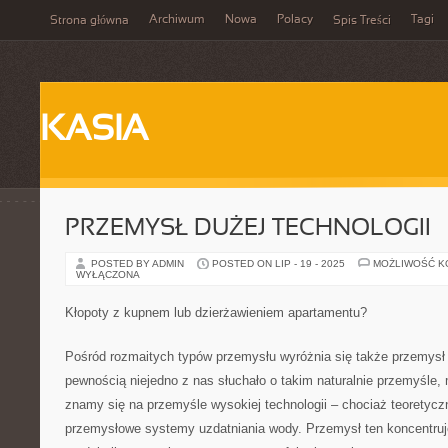
Archiwum
Nowa
Polacy
Tagi
Strona główna
Spis Treści
KASIA
PRZEMYSŁ DUŻEJ TECHNOLOGII
POSTED BY ADMIN
POSTED ON LIP - 19 - 2025
MOŻLIWOŚĆ 
WYŁĄCZONA
Kłopoty z kupnem lub dzierżawieniem apartamentu?
Pośród rozmaitych typów przemysłu wyróżnia się także przemysł d
pewnością niejedno z nas słuchało o takim naturalnie przemyśle, 
znamy się na przemyśle wysokiej technologii – chociaż teoretyczn
przemysłowe systemy uzdatniania wody. Przemysł ten koncentruje