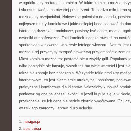
w ogródku czy na tarasie kominka. W takim kominku można przyr
i skonsumować je na otwartej przestrzeni. To bardzo miła forma 
rodziną czy przyjaciółmi. Nabywając palenisko do ogrodu, powinno
najlepsze ruszty kominkowe i jakie najlepiej będą pasować do d
istotne są drzwiczki kominkowe, powinny być dobre, mocne, ogni
czynniki atmosferyczne. Taki kominek ingeruje również na nastrój 
spotkaniach w skwerze, w okresie letniego wieczoru. Nastrój jest o
można z tej przyczyny czerpać prawdziwą przyjemność z zamiesz
Miast kominka można też postarać się o zwykły grill. Popularny jest
tylko porządnie się lansuje, wszak też ma wiele wartości i jest ni
także nie zostaje bez znaczenia. Wszystkie takie produkty możn
internetowym, co jest niezmiernie atrakcyjne i popularne, poniewa
praktyczne i komfortowe dla klientów. Należałoby kupować produ
ponieważ są one najlepszej jakości. A jeżeli kupuje się je w Nec
przekonanie, że ich cena nie będzie zbytnio wygórowana. Grill c
wszelkiego zauroczy i sprawi dużo uciechy.
1.
nawigacja
2.
spis tresci