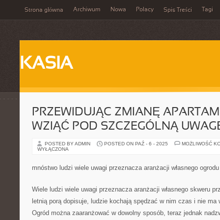
Archiwum
Nowa
Polacy
Tagi
Strona główna
Spis Treści
KASIA
PRZEWIDUJĄC ZMIANĘ APARTAM
WZIĄĆ POD SZCZEGÓLNĄ UWAG
POSTED BY ADMIN
POSTED ON PAŹ - 6 - 2025
MOŻLIWOŚĆ K
WYŁĄCZONA
mnóstwo ludzi wiele uwagi przeznacza aranżacji własnego ogrodu
Wiele ludzi wiele uwagi przeznacza aranżacji własnego skweru p
letnią porą dopisuje, ludzie kochają spędzać w nim czas i nie m
Ogród można zaaranżować w dowolny sposób, teraz jednak nadzw