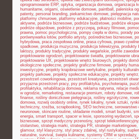
oprogramowanie ERP
,
optyka
,
organizacja domowa
,
organizacja k
humanitarne
,
origami
,
oświetlenie domowe
,
paintball
,
paleniska o
patenty
,
personal branding
,
piekarnictwo domowe
,
pielęgnacja nat
platformy chmurowe
,
platformy edukacyjne
,
płatności mobilne
,
po
aktywne
,
podróże biznesowe
,
podróże budżetowe
,
podróże ekspe
podróże objazdowe
,
podróże z przyczepą
,
pokazy filmowe
,
pomoc
prawna
,
pomoc psychologiczna
,
pompy ciepła w domu
,
porady p
porównywarka lotów
,
portfolio artysty
,
pośrednictwo biznesowe
,
po
hybrydowa
,
praca zespołowa online
,
prasa cyfrowa
,
prawo cywiln
spadkowe
,
produkcja muzyczna
,
produkcja telewizyjna
,
produkty 
laktozy
,
produkty tradycyjne
,
produkty wegańskie
,
profile zawodo
projektowanie ogrodzeń
,
projektowanie światła
,
projektowanie ubr
projektowanie UX
,
projektowanie wnętrz biurowych
,
projekty dom
ekologiczne społeczne
,
projekty graficzne firmowe
,
projekty huma
inwestycyjne
,
projekty krajobrazowe wertykalne
,
projekty kultural
projekty parkowe
,
projekty społeczne edukacyjne
,
projekty wnętrz
przestrzeń coworkingowa
,
przestrzeń kreatywna
,
przestrzeń otwar
przyjazna przestrzeń pracy
,
psy profilaktyka
,
psychoterapia
,
puzz
profilaktyka
,
rehabilitacja domowa
,
reklama natywna
,
relacje medi
w ogrodzie
,
remarketing
,
restauracje premium
,
roboty domowe
,
ro
finanse
,
rośliny doniczkowe pielęgnacja
,
rośliny egzotyczne
,
rowe
domowa
,
rozwój osobisty online
,
rynek lokalny
,
rynek sztuki
,
rynk
techniczny
,
rzeźba
,
scrapbooking
,
SEO techniczne
,
serowarstwo
neuronowe
,
skincare routine
,
składanie modeli
,
smart budynki
,
sma
energia
,
smart transport
,
spacer w lesie
,
sponsoring wydarzeń
,
sp
biznesowe
,
sprzęt medyczny przenośny
,
sprzęt telekonferencyjny
stolarstwo
,
strategia marki
,
strategia PR
,
strategie marketingowe
,
glamour
,
styl klasyczny
,
styl pracy zdalnej
,
styl rustykalny
,
suplem
naturalne
,
survival
,
święta kulinarne
,
systemy CRM w sprzedaży
,