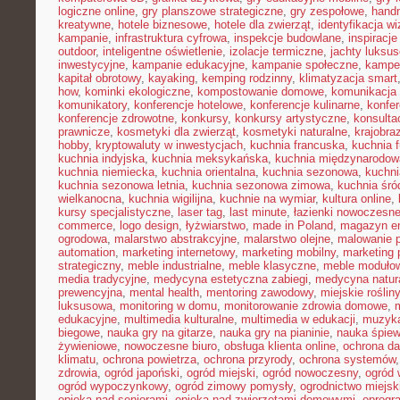
logiczne online
,
gry planszowe strategiczne
,
gry zespołowe
,
hand
kreatywne
,
hotele biznesowe
,
hotele dla zwierząt
,
identyfikacja w
kampanie
,
infrastruktura cyfrowa
,
inspekcje budowlane
,
inspiracje
outdoor
,
inteligentne oświetlenie
,
izolacje termiczne
,
jachty luksu
inwestycyjne
,
kampanie edukacyjne
,
kampanie społeczne
,
kampe
kapitał obrotowy
,
kayaking
,
kemping rodzinny
,
klimatyzacja smart
how
,
kominki ekologiczne
,
kompostowanie domowe
,
komunikacja 
komunikatory
,
konferencje hotelowe
,
konferencje kulinarne
,
konfe
konferencje zdrowotne
,
konkursy
,
konkursy artystyczne
,
konsulta
prawnicze
,
kosmetyki dla zwierząt
,
kosmetyki naturalne
,
krajobra
hobby
,
kryptowaluty w inwestycjach
,
kuchnia francuska
,
kuchnia f
kuchnia indyjska
,
kuchnia meksykańska
,
kuchnia międzynarodow
kuchnia niemiecka
,
kuchnia orientalna
,
kuchnia sezonowa
,
kuchni
kuchnia sezonowa letnia
,
kuchnia sezonowa zimowa
,
kuchnia śr
wielkanocna
,
kuchnia wigilijna
,
kuchnie na wymiar
,
kultura online
,
kursy specjalistyczne
,
laser tag
,
last minute
,
łazienki nowoczesn
commerce
,
logo design
,
łyżwiarstwo
,
made in Poland
,
magazyn en
ogrodowa
,
malarstwo abstrakcyjne
,
malarstwo olejne
,
malowanie 
automation
,
marketing internetowy
,
marketing mobilny
,
marketing 
strategiczny
,
meble industrialne
,
meble klasyczne
,
meble moduło
media tradycyjne
,
medycyna estetyczna zabiegi
,
medycyna natur
prewencyjna
,
mental health
,
mentoring zawodowy
,
miejskie rośliny
luksusowa
,
monitoring w domu
,
monitorowanie zdrowia domowe
,
edukacyjne
,
multimedia kulturalne
,
multimedia w edukacji
,
muzyka
biegowe
,
nauka gry na gitarze
,
nauka gry na pianinie
,
nauka śpie
żywieniowe
,
nowoczesne biuro
,
obsługa klienta online
,
ochrona d
klimatu
,
ochrona powietrza
,
ochrona przyrody
,
ochrona systemów
zdrowia
,
ogród japoński
,
ogród miejski
,
ogród nowoczesny
,
ogród 
ogród wypoczynkowy
,
ogród zimowy pomysły
,
ogrodnictwo miejsk
opieka nad seniorami
,
opieka nad zwierzętami domowymi
,
oprogr