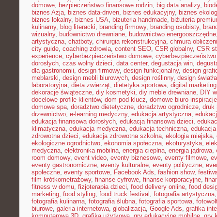
domowe
,
bezpieczeństwo finansowe rodzin
,
big data analizy
,
biod
biznes Azja
,
biznes data-driven
,
biznes edukacyjny
,
biznes ekolo
biznes lokalny
,
biznes USA
,
bizuteria handmade
,
biżuteria premi
kulinarny
,
blog literacki
,
branding firmowy
,
branding osobisty
,
brand
wizualny
,
budownictwo drewniane
,
budownictwo energooszczędne
artystyczna
,
chatboty
,
chirurgia rekonstrukcyjna
,
chmura obliczen
city guide
,
coaching zdrowia
,
content SEO
,
CSR globalny
,
CSR st
experience
,
cyberbezpieczeństwo domowe
,
cyberbezpieczeństwo
dorosłych
,
czas wolny dzieci
,
data center
,
degustacja win
,
degust
dla gastronomii
,
design firmowy
,
design funkcjonalny
,
design grafi
meblarski
,
design mebli biurowych
,
design roślinny
,
design światła
laboratoryjna
,
dieta zwierząt
,
dietetyka sportowa
,
digital marketing
dekoracje świąteczne
,
diy kosmetyki
,
diy meble drewniane
,
DIY w
docelowe profile klientów
,
dom pod klucz
,
domowe biuro inspiracje
domowe spa
,
doradztwo dietetyczne
,
doradztwo ogrodnicze
,
druk
drzewnictwo
,
e-learning medyczny
,
edukacja artystyczna
,
edukacj
edukacja finansowa dorosłych
,
edukacja finansowa dzieci
,
edukac
klimatyczna
,
edukacja medyczna
,
edukacja techniczna
,
edukacj
zdrowotna dzieci
,
edukacja zdrowotna szkolna
,
ekologia miejska
,
ekologiczne ogrodnictwo
,
ekonomia społeczna
,
ekoturystyka
,
ele
medyczna
,
elektronika mobilna
,
energia cieplna
,
energia jądrowa
,
room domowy
,
event video
,
eventy biznesowe
,
eventy filmowe
,
ev
eventy gastronomiczne
,
eventy kulturalne
,
eventy polityczne
,
eve
społeczne
,
eventy sportowe
,
Facebook Ads
,
fashion show
,
festiw
film krótkometrażowy
,
finanse cyfrowe
,
finanse korporacyjne
,
fina
fitness w domu
,
fizjoterapia dzieci
,
food delivery online
,
food desi
marketing
,
food styling
,
food truck festival
,
fotografia artystyczna
fotografia kulinarna
,
fotografia ślubna
,
fotografia sportowa
,
fotowol
biurowe
,
galeria internetowa
,
globalizacja
,
Google Ads
,
grafika int
komputerowa 3D
,
grafika użytkowa
,
gry edukacyjne mobilne
,
gry 