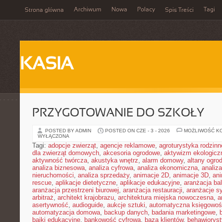
Archiwum
Nowa
Polacy
Tagi
Strona główna
Spis Treści
KASIA
PRZYGOTOWANIE DO SZKOŁY
POSTED BY ADMIN
POSTED ON CZE - 3 - 2026
MOŻLIWOŚĆ K
WYŁĄCZONA
Tagi:
adopcje zwierząt
,
agencje reklamowe
,
agroturystyka rodzinn
dla zwierząt domowych
,
akcesoria ogrodowe
,
aktywizm ekologicz
aktywność twórcza
,
akustyka wnętrz
,
alarm domowy
,
altany ogro
analiza biznesowa
,
analiza cyfrowa
,
analiza ekonomiczna
,
analiz
nieruchomości
,
analiza sprzedaży
,
animacje 2D
,
animacje 3D
,
an
rescue
,
aplikacje dietetyczne
,
aplikacje edukacyjne
,
aranżacja ba
aranżacja przestrzeni biurowej
,
aranżacja restauracji
,
aranżacje sy
arbitraż
,
architekt krajobrazu
,
architektura miejska nowoczesna
,
a
asertywność
,
audioguide
,
aukcje sztuki
,
automatyczna księgowo
automatyzacja domowa
,
backup danych
,
badania marketingowe
,
bajki edukacyjne
,
bankowość cyfrowa
,
baza klientów
,
behawiorys