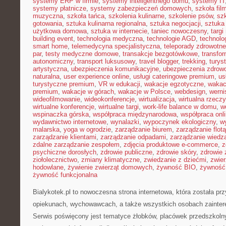
systemy ERP w firmie
,
systemy inteligentnego domu
,
systemy IT
systemy płatnicze
,
systemy zabezpieczeń domowych
,
szkoła fil
muzyczna
,
szkoła tańca
,
szkolenia kulinarne
,
szkolenie psów
,
szk
gotowania
,
sztuka kulinarna regionalna
,
sztuka negocjacji
,
sztuka
użytkowa domowa
,
sztuka w internecie
,
taniec nowoczesny
,
targi
building event
,
technologia medyczna
,
technologie AGD
,
technolo
smart home
,
telemedycyna specjalistyczna
,
teleporady zdrowotne
par
,
testy medyczne domowe
,
transakcje bezgotówkowe
,
transfo
autonomiczny
,
transport luksusowy
,
travel blogger
,
trekking
,
turys
artystyczna
,
ubezpieczenia komunikacyjne
,
ubezpieczenia zdrow
naturalna
,
user experience online
,
usługi cateringowe premium
,
us
turystyczne premium
,
VR w edukacji
,
wakacje egzotyczne
,
wakac
premium
,
wakacje w górach
,
wakacje w Polsce
,
webdesign
,
werni
wideofilmowanie
,
wideokonferencje
,
wirtualizacja
,
wirtualna rzecz
wirtualne konferencje
,
wirtualne targi
,
work-life balance w domu
,
w
wspinaczka górska
,
współpraca międzynarodowa
,
współpraca onl
wydawnictwo internetowe
,
wynalazki
,
wypoczynek ekologiczny
,
w
malarska
,
yoga w ogrodzie
,
zarządzanie biurem
,
zarządzanie flotą
zarządzanie klientami
,
zarządzanie odpadami
,
zarządzanie wiedz
zdalne zarządzanie zespołem
,
zdjęcia produktowe e-commerce
,
z
psychiczne dorosłych
,
zdrowie publiczne
,
zdrowie skóry
,
zdrowie 
ziołolecznictwo
,
zmiany klimatyczne
,
zwiedzanie z dziećmi
,
zwie
hodowlane
,
żywienie zwierząt domowych
,
żywność BIO
,
żywność 
żywność funkcjonalna
Bialykotek.pl to nowoczesna strona internetowa, która została p
opiekunach, wychowawcach, a także wszystkich osobach zainter
Serwis poświęcony jest tematyce żłobków, placówek przedszkolny