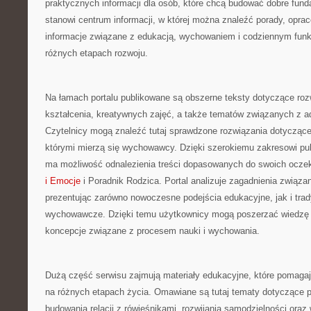
praktycznych informacji dla osób, które chcą budować dobre fun
stanowi centrum informacji, w której można znaleźć porady, oprac
informacje związane z edukacją, wychowaniem i codziennym fun
różnych etapach rozwoju.
Na łamach portalu publikowane są obszerne teksty dotyczące roz
kształcenia, kreatywnych zajęć, a także tematów związanych z a
Czytelnicy mogą znaleźć tutaj sprawdzone rozwiązania dotycząc
którymi mierzą się wychowawcy. Dzięki szerokiemu zakresowi pub
ma możliwość odnalezienia treści dopasowanych do swoich ocz
i Emocje
i Poradnik Rodzica. Portal analizuje zagadnienia związ
prezentując zarówno nowoczesne podejścia edukacyjne, jak i tra
wychowawcze. Dzięki temu użytkownicy mogą poszerzać wiedzę
koncepcje związane z procesem nauki i wychowania.
Dużą część serwisu zajmują materiały edukacyjne, które pomagaj
na różnych etapach życia. Omawiane są tutaj tematy dotyczące p
budowania relacji z rówieśnikami, rozwijania samodzielności ora