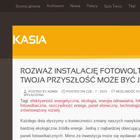
Archiwum
Nowa
Polacy
Tagi
Strona główna
Spis Treści
KASIA
ROZWAŻ INSTALACJĘ FOTOWOLT
TWOJA PRZYSZŁOŚĆ MOŻE BYĆ 
POSTED BY ADMIN
POSTED ON CZE - 7 - 2025
MOŻLIWOŚĆ K
WYŁĄCZONA
Tagi:
efektywność energetyczna
,
ekologia
,
energia odnawialna
,
fo
fotowoltaiczna
,
oszczędność energii
,
panel słoneczny
,
technologi
zrównoważony rozwój
Każdego ⁤dnia słyszymy o konieczności zmiany⁢ naszych ‌nawyków 
bardziej ekologiczne źródła energii. Jedną⁢ z najbardziej obiecujących
paneli fotowoltaicznych. ⁣Mimo że inwestycja może się wydawać d