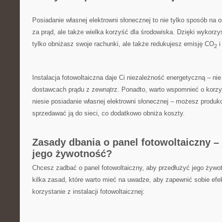
Posiadanie własnej elektrowni ⁣słonecznej to nie tylko sposób n
za prąd, ale także wielka korzyść dla środowiska. Dzięki‌ wykorzyst
tylko obniżasz swoje rachunki, ale także redukujesz emisję CO
i
2
Instalacja fotowoltaiczna daje Ci niezależność energetyczną – ni
dostawcach prądu z zewnątrz. Ponadto,‍ warto wspomnieć o korzy
niesie posiadanie własnej elektrowni słonecznej – możesz produko
sprzedawać ją do sieci, co dodatkowo obniża koszty.
Zasady dbania ‍o panel ‍fotowoltaiczny – 
⁤jego żywotność?
Chcesz zadbać o panel fotowoltaiczny, aby przedłużyć jego​ żywot
kilka zasad, które warto mieć ‍na uwadze, aby zapewnić sobie efe
korzystanie z instalacji fotowoltaicznej: