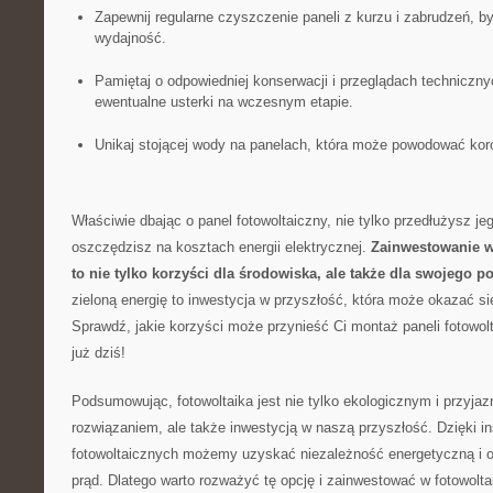
Zapewnij​ regularne czyszczenie paneli z kurzu i zabrudzeń, 
wydajność.
Pamiętaj o odpowiedniej konserwacji ⁤i przeglądach ⁣techniczn
‍ewentualne usterki na wczesnym etapie.
Unikaj stojącej wody na⁤ panelach, która może powodować kor
Właściwie dbając o panel fotowoltaiczny, nie tylko przedłużysz je
oszczędzisz ​na kosztach energii ‍elektrycznej.
Zainwestowanie w 
to nie tylko korzyści dla środowiska, ale także dla swojego por
zieloną⁢ energię to inwestycja w ⁣przyszłość, która może okazać si
Sprawdź, jakie korzyści może przynieść Ci montaż paneli fotowolta
już dziś!
Podsumowując, fotowoltaika jest nie tylko ekologicznym i przyjaz
rozwiązaniem, ale także inwestycją‌ w naszą przyszłość. Dzięki ‌ins
fotowoltaicznych możemy ⁢uzyskać niezależność⁤ energetyczną i 
prąd. Dlatego⁤ warto rozważyć tę ⁢opcję i ‌zainwestować w fotowolt