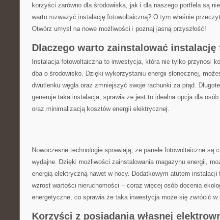
korzyści zarówno dla środowiska, jak i dla naszego‍ portfela są n
warto rozważyć instalację⁤ fotowoltaiczną? O tym właśnie przecz
Otwórz umysł na nowe ‌możliwości i poznaj jasną przyszłość!
Dlaczego warto zainstalować instalację
Instalacja fotowoltaiczna to inwestycja, która nie tylko przynosi ​k
dba o środowisko. Dzięki wykorzystaniu energii‌ słonecznej, możes
dwutlenku węgla oraz zmniejszyć swoje rachunki⁤ za ​prąd. Długot
generuje taka instalacja, sprawia że jest to idealna opcja ‌dla os
oraz minimalizacją kosztów energii elektrycznej.
Nowoczesne ⁤technologie sprawiają, że panele fotowoltaiczne ⁣są co
wydajne. Dzięki możliwości zainstalowania magazynu energii, mo
energią‍ elektryczną nawet w nocy. Dodatkowym atutem instalacji f
wzrost wartości nieruchomości – coraz więcej osób docenia ekolo
energetyczne, co sprawia że taka inwestycja może⁤ się zwrócić w 
Korzyści⁢ z posiadania ⁣własnej elektrow