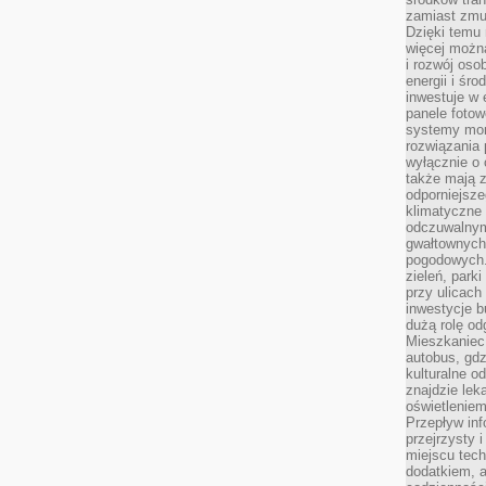
zamiast zmu
Dzięki temu 
więcej możn
i rozwój oso
energii i śr
inwestuje w 
panele fotow
systemy moni
rozwiązania 
wyłącznie o
także mają z
odporniejsz
klimatyczne 
odczuwalnym
gwałtownych
pogodowych.
zieleń, park
przy ulicach
inwestycje 
dużą rolę od
Mieszkaniec 
autobus, gd
kulturalne o
znajdzie lek
oświetlenie
Przepływ inf
przejrzysty 
miejscu tec
dodatkiem, 