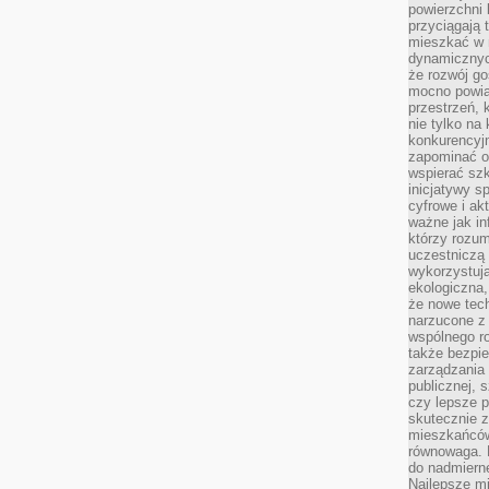
powierzchni 
przyciągają 
mieszkać w 
dynamicznych
że rozwój go
mocno powią
przestrzeń, 
nie tylko na
konkurencyj
zapominać o 
wspierać szko
inicjatywy 
cyfrowe i ak
ważne jak in
którzy rozum
uczestniczą 
wykorzystuj
ekologiczna,
że nowe tech
narzucone z 
wspólnego r
także bezpie
zarządzania 
publicznej, 
czy lepsze p
skutecznie 
mieszkańców.
równowaga. 
do nadmierne
Najlepsze mi