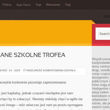
Polacy
Tagi
Warszawa
Tagi
Spis Treści
SUB
SANE SZKOLNE TROFEA
Współczesne 
kiedykolwiek
temu centru
drogi, osiedl
STOSOWNIE
 PAŹ - 14 - 2025
MOŻLIWOŚĆ KOMENTOWANIA
ZOSTAŁA
OPISANE
coraz części
SZKOLNE
dostępności u
TROFEA
publicznym i
SPORTOWE
ezwykle konkretnie pozostaje zaprezentowana
które mają 
Inteligentne 
wizją rodem 
s jest kapitalny, jednak czasami niezbędne jest nam
kierunkiem r
chęci by to zobaczyć. Niestety niekiedy chęci w ogóle nie
urbanistów i
rośnie, ale 
 coś innego – otóż wówczas jest nam po prostu wymagane
swoich mies