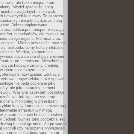
biurowej, ale także miejsc, które
talenty. Młodzi specjaliści chcą
miastach wygodnych, zielonych,
 i otwartych kulturowo. To oznacza,
spodarczy i miejski są dziś ze sobą
zane. Dobrze zaplanowana
kultura, edukacja i transport wpływają
 komfort mieszkańców, ale również na
ność całego regionu. Nie można też
edukacji. Miasto przyszłości powinno
ły, biblioteki, domy kultury i lokalne
społeczne. Wiedza, kompetencje
tywność obywatelska stają się równie
frastruktura techniczna. Mieszkańcy,
ieją zachodzące zmiany, chętniej
w życiu społecznym i lepiej
ą oferowane rozwiązania. Edukacja
 cyfrowa i obywatelska może sprawić,
nologie nie będą odbierane jako
góry, ale jako naturalny element
ozwoju. Ważnym aspektem pozostaje
czeństwo. Inteligentne systemy
ruchem, monitoring w przestrzeni
szybkie kanały komunikacji kryzysowej
lanowanie infrastruktury mogą
zwiększać poczucie bezpieczeństwa
 Jednak również tutaj potrzebna jest
Rozwój technologii nie może prowadzić
j kontroli czy naruszania prywatności.
asta przyszłości będą więc takimi,