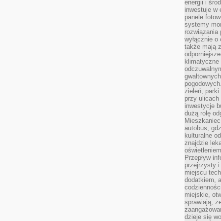
energii i śr
inwestuje w 
panele fotow
systemy moni
rozwiązania 
wyłącznie o
także mają z
odporniejsz
klimatyczne 
odczuwalnym
gwałtownych
pogodowych.
zieleń, park
przy ulicach
inwestycje 
dużą rolę od
Mieszkaniec 
autobus, gd
kulturalne o
znajdzie lek
oświetlenie
Przepływ inf
przejrzysty 
miejscu tec
dodatkiem, 
codzienności
miejskie, ot
sprawiają, ż
zaangażowani
dzieje się w