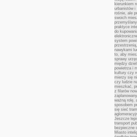
kierunkiem r
urbanistów i
rośnie, ale 
swoich mies
przemyślany
praktyce inte
do kupowania
elektroniczn
system powi
przestrzenią
nawykami lu
to, aby mies
sprawy urzę
między dziel
powietrza i 
kultury czy 
mierzy się n
czy ludzie 
mieszkać, p
z filarów no
zaplanowany
ważną rolę, 
sposobem pr
się sieć tra
aglomeracyjn
Jeszcze lepi
transport pu
bezpieczne c
Miasto intel
środków tran