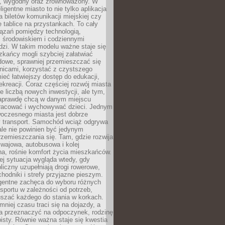
, wygodny oraz zrównoważony. W
ligentne miasto to nie tylko aplikacja
 biletów komunikacji miejskiej czy
e tablice na przystankach. To cały
ązań pomiędzy technologią,
, środowiskiem i codziennymi
dzi. W takim modelu ważne staje się
zkańcy mogli szybciej załatwiać
dowe, sprawniej przemieszczać się
nicami, korzystać z czystszego
mieć łatwiejszy dostęp do edukacji,
rekreacji. Coraz częściej rozwój miasta
ie liczbą nowych inwestycji, ale tym,
naprawdę chcą w danym miejscu
racować i wychowywać dzieci. Jednym
woczesnego miasta jest dobrze
 transport. Samochód wciąż odgrywa
ale nie powinien być jedynym
zemieszczania się. Tam, gdzie rozwija
mwajowa, autobusowa i kolej
a, rośnie komfort życia mieszkańców.
ej sytuacja wygląda wtedy, gdy
bliczny uzupełniają drogi rowerowe,
hodniki i strefy przyjazne pieszym.
igentne zachęca do wyboru różnych
sportu w zależności od potrzeb,
szać każdego do stania w korkach.
mniej czasu traci się na dojazdy, a
a przeznaczyć na odpoczynek, rodzinę
bisty. Równie ważna staje się kwestia