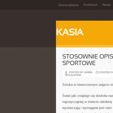
Archiwum
Nowa
Strona główna
KASIA
STOSOWNIE OPI
SPORTOWE
POSTED BY ADMIN
POSTED ON
WYŁĄCZONA
Sztuka w nowoczesnym pojęciu ni
Świat jaki znajduje się dookoła na
najzwyczajniej w świecie odrobinę 
wystarczają i wymagane jest nam