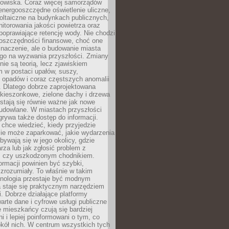
odowiska. Coraz więcej samorządów
energooszczędne oświetlenie uliczne,
oltaiczne na budynkach publicznych,
torowania jakości powietrza oraz
poprawiające retencję wody. Nie chodzi
 oszczędności finansowe, choć one
naczenie, ale o budowanie miasta
ego na wyzwania przyszłości. Zmiany
nie są teorią, lecz zjawiskiem
 w postaci upałów, suszy,
 opadów i coraz częstszych anomalii
 Dlatego dobrze zaprojektowana
i kieszonkowe, zielone dachy i drzewa
 stają się równie ważne jak nowe
budowlane. W miastach przyszłości
grywa także dostęp do informacji.
chce wiedzieć, kiedy przyjedzie
zie może zaparkować, jakie wydarzenia
dbywają się w jego okolicy, gdzie
arza lub jak zgłosić problem z
m czy uszkodzonym chodnikiem.
ormacji powinien być szybki,
i zrozumiały. To właśnie w takim
hnologia przestaje być modnym
a staje się praktycznym narzędziem
. Dobrze działające platformy
warte dane i cyfrowe usługi publiczne
e mieszkańcy czują się bardziej
 i lepiej poinformowani o tym, co
okół nich. W centrum wszystkich tych