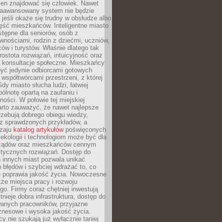
ien znajdować się człowiek. Nawet
 zaawansowany system nie będzie
 jeśli okaże się trudny w obsłudze albo
ęść mieszkańców. Inteligentne miasto
tępne dla seniorów, osób z
wnościami, rodzin z dziećmi, uczniów,
ców i turystów. Właśnie dlatego tak
rostota rozwiązań, intuicyjność oraz
a konsultacje społeczne. Mieszkańcy
być jedynie odbiorcami gotowych
z współtwórcami przestrzeni, z której
Gdy miasto słucha ludzi, łatwiej
lnotę opartą na zaufaniu i
ności. W połowie tej miejskiej
arto zauważyć, że nawet najlepsze
zebują dobrego obiegu wiedzy,
raz sprawdzonych przykładów, a
dzaju
katalog artykułów
poświęconych
 ekologii i technologiom może być dla
ządów oraz mieszkańców cennym
ktycznych rozwiązań. Dostęp do
 innych miast pozwala unikać
błędów i szybciej wdrażać to, co
e poprawia jakość życia. Nowoczesne
kże miejsca pracy i rozwoju
o. Firmy coraz chętniej inwestują
tnieje dobra infrastruktura, dostęp do
wanych pracowników, przyjazne
znesowe i wysoka jakość życia.
cy nie szukają już wyłącznie taniej