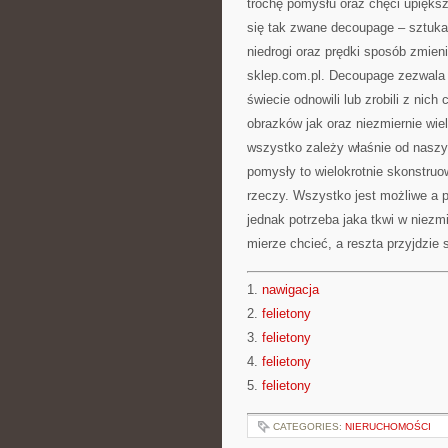
trochę pomysłu oraz chęci upiększ
się tak zwane decoupage – sztuka
niedrogi oraz prędki sposób zmien
sklep.com.pl. Decoupage zezwala 
świecie odnowili lub zrobili z nich
obrazków jak oraz niezmiernie wie
wszystko zależy właśnie od nas
pomysły to wielokrotnie skonstru
rzeczy. Wszystko jest możliwe a p
jednak potrzeba jaka tkwi w niezm
mierze chcieć, a reszta przyjdzie
1.
nawigacja
2.
felietony
3.
felietony
4.
felietony
5.
felietony
CATEGORIES:
NIERUCHOMOŚCI