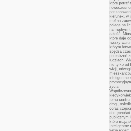
które potraf
nowoczesnoś
poszanowani
kierunek, w 
można zauważ
polega na lic
na mądrym ł
całość. Mias
które daje o
tworzy warun
którym łatwo
spędza czas,
przestrzeń z
ludziach. Wł
nie tylko od 
wizji, odwagi
mieszkańców.
inteligentne
promocyjnym
życia.
Współczesne 
kiedykolwiek
temu centru
drogi, osiedl
coraz części
dostępności u
publicznym i
które mają 
Inteligentne 
wizją rodem 