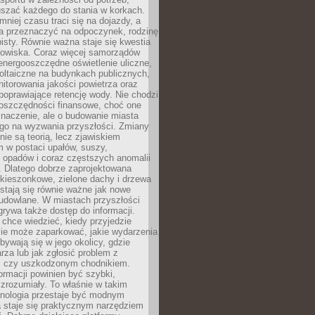
szać każdego do stania w korkach.
mniej czasu traci się na dojazdy, a
a przeznaczyć na odpoczynek, rodzinę
bisty. Równie ważna staje się kwestia
odowiska. Coraz więcej samorządów
energooszczędne oświetlenie uliczne,
oltaiczne na budynkach publicznych,
torowania jakości powietrza oraz
poprawiające retencję wody. Nie chodzi
 oszczędności finansowe, choć one
naczenie, ale o budowanie miasta
ego na wyzwania przyszłości. Zmiany
nie są teorią, lecz zjawiskiem
 w postaci upałów, suszy,
 opadów i coraz częstszych anomalii
 Dlatego dobrze zaprojektowana
i kieszonkowe, zielone dachy i drzewa
 stają się równie ważne jak nowe
budowlane. W miastach przyszłości
grywa także dostęp do informacji.
chce wiedzieć, kiedy przyjedzie
zie może zaparkować, jakie wydarzenia
dbywają się w jego okolicy, gdzie
arza lub jak zgłosić problem z
m czy uszkodzonym chodnikiem.
ormacji powinien być szybki,
i zrozumiały. To właśnie w takim
hnologia przestaje być modnym
a staje się praktycznym narzędziem