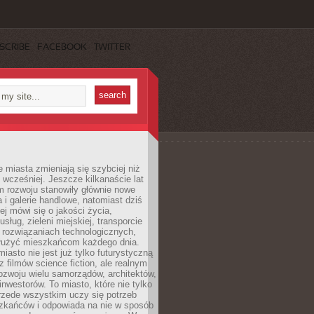
SCRIBE
FACEBOOK
TWITTER
miasta zmieniają się szybciej niż
 wcześniej. Jeszcze kilkanaście lat
m rozwoju stanowiły głównie nowe
a i galerie handlowe, natomiast dziś
ej mówi się o jakości życia,
sług, zieleni miejskiej, transporcie
 rozwiązaniach technologicznych,
służyć mieszkańcom każdego dnia.
miasto nie jest już tylko futurystyczną
z filmów science fiction, ale realnym
ozwoju wielu samorządów, architektów,
 inwestorów. To miasto, które nie tylko
przede wszystkim uczy się potrzeb
zkańców i odpowiada na nie w sposób