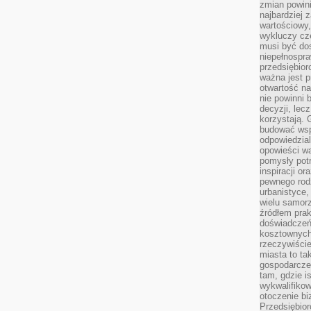
zmian powin
najbardziej
wartościowy,
wykluczy cz
musi być dos
niepełnospra
przedsiębior
ważna jest p
otwartość n
nie powinni 
decyzji, lec
korzystają. 
budować wspó
odpowiedzial
opowieści w
pomysły potr
inspiracji o
pewnego ro
urbanistyce,
wielu samor
źródłem pra
doświadczeń
kosztownych 
rzeczywiści
miasta to ta
gospodarczeg
tam, gdzie is
wykwalifiko
otoczenie bi
Przedsiębior