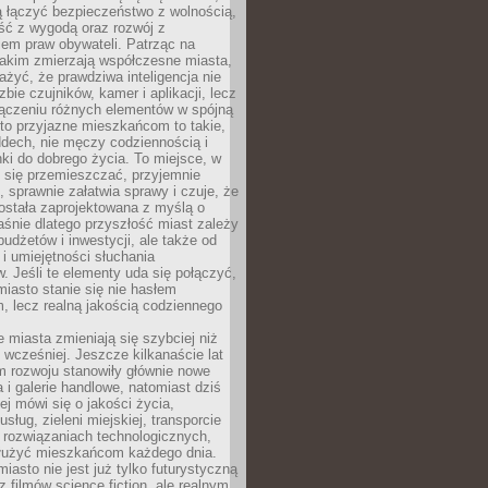
ią łączyć bezpieczeństwo z wolnością,
ć z wygodą oraz rozwój z
em praw obywateli. Patrząc na
jakim zmierzają współczesne miasta,
yć, że prawdziwa inteligencja nie
zbie czujników, kamer i aplikacji, lecz
ączeniu różnych elementów w spójną
to przyjazne mieszkańcom to takie,
ddech, nie męczy codziennością i
ki do dobrego życia. To miejsce, w
 się przemieszczać, przyjemnie
 sprawnie załatwia sprawy i czuje, że
ostała zaprojektowana z myślą o
aśnie dlatego przyszłość miast zależy
budżetów i inwestycji, ale także od
 i umiejętności słuchania
 Jeśli te elementy uda się połączyć,
 miasto stanie się nie hasłem
, lecz realną jakością codziennego
miasta zmieniają się szybciej niż
 wcześniej. Jeszcze kilkanaście lat
m rozwoju stanowiły głównie nowe
a i galerie handlowe, natomiast dziś
ej mówi się o jakości życia,
sług, zieleni miejskiej, transporcie
 rozwiązaniach technologicznych,
służyć mieszkańcom każdego dnia.
miasto nie jest już tylko futurystyczną
z filmów science fiction, ale realnym