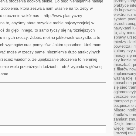
przemyślany
enia otoczenia dookoła siebie. Do tego nienagannie nadaje
praktyce inte
 zdobienia, która zezwala nam właśnie na to, żeby w
do kupowania
elektroniczn
ić otoczenie wokół nas – http://www.plastyczny-
system powi
na to, abyśmy stare brzydkie meble najzwyczajniej w
przestrzenią
nawykami lu
 coś do głębi innego, to samo tyczy się najróżniejszych
to, aby mies
sprawy urzę
lu innych rzeczy. Zdobić można jakkolwiek wszystko a to
między dziel
zych wymogów oraz pomysłów. Jakim sposobem ktoś mam
powietrza i 
kultury czy 
ować może w rzeczy samej niezmiernie dużo atrakcyjnych
mierzy się n
rzecież wiadomo, że upiększanie otoczenia to niemniej
czy ludzie 
mieszkać, p
iernie wielu przeróżnych ludziach. Toteż wypada w głównej
z filarów no
zaplanowany
 sama.
ważną rolę, 
sposobem pr
się sieć tra
aglomeracyjn
Jeszcze lepi
transport pu
bezpieczne c
Miasto intel
środków tran
zamiast zmu
Dzięki temu 
więcej możn
i rozwój oso