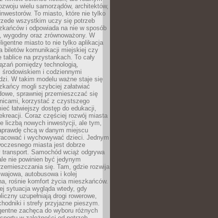
ozwoju wielu samorządów, architektów,
 inwestorów. To miasto, które nie tylko
przede wszystkim uczy się potrzeb
zkańców i odpowiada na nie w sposób
, wygodny oraz zrównoważony. W
ligentne miasto to nie tylko aplikacja
 biletów komunikacji miejskiej czy
e tablice na przystankach. To cały
ązań pomiędzy technologią,
, środowiskiem i codziennymi
dzi. W takim modelu ważne staje się
zkańcy mogli szybciej załatwiać
dowe, sprawniej przemieszczać się
nicami, korzystać z czystszego
mieć łatwiejszy dostęp do edukacji,
rekreacji. Coraz częściej rozwój miasta
ie liczbą nowych inwestycji, ale tym,
naprawdę chcą w danym miejscu
racować i wychowywać dzieci. Jednym
woczesnego miasta jest dobrze
 transport. Samochód wciąż odgrywa
ale nie powinien być jedynym
zemieszczania się. Tam, gdzie rozwija
mwajowa, autobusowa i kolej
a, rośnie komfort życia mieszkańców.
ej sytuacja wygląda wtedy, gdy
bliczny uzupełniają drogi rowerowe,
hodniki i strefy przyjazne pieszym.
igentne zachęca do wyboru różnych
sportu w zależności od potrzeb,