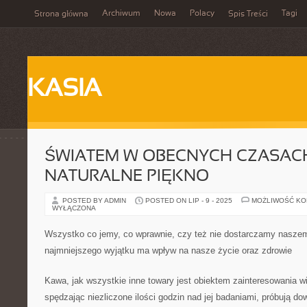
Archiwum
Nowa
Polacy
Tagi
Strona główna
Spis Treści
KASIA
ŚWIATEM W OBECNYCH CZASACH
NATURALNE PIĘKNO
POSTED BY ADMIN
POSTED ON LIP - 9 - 2025
MOŻLIWOŚĆ K
WYŁĄCZONA
Wszystko co jemy, co wprawnie, czy też nie dostarczamy nasze
najmniejszego wyjątku ma wpływ na nasze życie oraz zdrowie
Kawa, jak wszystkie inne towary jest obiektem zainteresowania wi
spędzając niezliczone ilości godzin nad jej badaniami, próbują dow