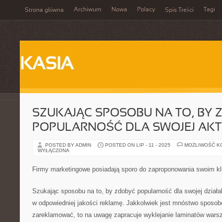
Archiwum
Nowa
Polacy
Tagi
Strona główna
Spis Treści
KASIA
SZUKAJĄC SPOSOBU NA TO, BY 
POPULARNOŚĆ DLA SWOJEJ AK
POSTED BY ADMIN
POSTED ON LIP - 11 - 2025
MOŻLIWOŚĆ K
WYŁĄCZONA
Firmy marketingowe posiadają sporo do zaproponowania swoim k
Szukając sposobu na to, by zdobyć popularność dla swojej działa
w odpowiedniej jakości reklamę. Jakkolwiek jest mnóstwo sposobó
zareklamować, to na uwagę zapracuje wyklejanie laminatów warsz