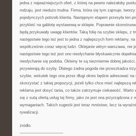
jedna z najważniejszych ofert, z której na pewno należałoby pos
rodzaju, jest niedużo trudna. Firma, która się tym zajmuje, tworzy
pojedynczych potrzeb klienta. Następnym etapem przesyła ten proj
przykleić na gablotę wystawową w sklepie. Poprawnie skonstruow
będą przykuwały uwagę klientów. Taką folię na szybie sklepu, z 
następstwie tego też jest to jedna z najlepszych form reklamy, na
współcześnie coraz więcej ludzi. Oklejanie witryn warszawa, nie 
następstwie tego też jest ono niesłychanie błyskawicznie dopełni
niesłychanie się podoba. Okleiny te są niezmiernie dobrej jakości
przywierają do szyby. Dlatego żadna pogoda nie przeszkadza trz
szybie, wskutek tego ona przez długi okres będzie adresować na
skorzystać z takiej propozycji, jeżeli tylko chce mieć najlepszą 
reklama jest dosyć tania, co także zatrzymuje ciekawość. Warto
się z sutą ofertą usług tej firmy, jako że jest ona przyrządzona z
wymaganiach. Takich sugestii jest teraz mnóstwo, lecz ta wyraźni
rywalizacji.
źródło:
———————————