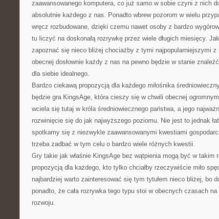
zaawansowanego komputera, co już samo w sobie czyni z nich do
absolutnie każdego z nas. Ponadto wbrew pozorom w wielu przyp
wręcz rozbudowane, dzięki czemu nawet osoby z bardzo wygóro
tu liczyć na doskonałą rozrywkę przez wiele długich miesięcy. Ja
zapoznać się nieco bliżej chociażby z tymi najpopularniejszymi z
obecnej dosłownie każdy z nas na pewno będzie w stanie znaleźć
dla siebie idealnego.
Bardzo ciekawą propozycją dla każdego miłośnika średniowieczny
będzie gra KingsAge, która cieszy się w chwili obecnej ogromny
wciela się tutaj w króla średniowiecznego państwa, a jego najważ
rozwinięcie się do jak najwyższego poziomu. Nie jest to jednak ł
spotkamy się z niezwykle zaawansowanymi kwestiami gospodarcz
trzeba zadbać w tym celu o bardzo wiele różnych kwestii.
Gry takie jak właśnie KingsAge bez wątpienia mogą być w takim r
propozycją dla każdego, kto tylko chciałby rzeczywiście miło sp
najbardziej warto zainteresować się tym tytułem nieco bliżej, bo 
ponadto, że cała rozrywka tego typu stoi w obecnych czasach n
rozwoju.