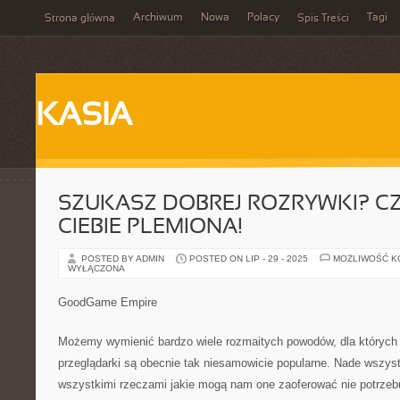
Archiwum
Nowa
Polacy
Tagi
Strona główna
Spis Treści
KASIA
SZUKASZ DOBREJ ROZRYWKI? C
CIEBIE PLEMIONA!
POSTED BY ADMIN
POSTED ON LIP - 29 - 2025
MOŻLIWOŚĆ 
WYŁĄCZONA
GoodGame Empire
Możemy wymienić bardzo wiele rozmaitych powodów, dla których 
przeglądarki są obecnie tak niesamowicie popularne. Nade wszyst
wszystkimi rzeczami jakie mogą nam one zaoferować nie potrzeb