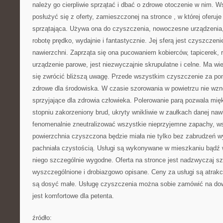
należy go cierpliwie sprzątać i dbać o zdrowe otoczenie w nim. 
posłużyć się z oferty, zamieszczonej na stronce
, w której oferuj
sprzątająca. Używa ona do czyszczenia, nowoczesne urządzenia
robotę prędko, wydajnie i fantastycznie. Jej sferą jest czyszczen
nawierzchni. Zaprząta się ona pucowaniem kobierców, tapicerek, rol
urządzenie parowe, jest niezwyczajnie skrupulatne i celne. Ma wie
się zwrócić bliższą uwagę. Przede wszystkim czyszczenie za po
zdrowe dla środowiska. W czasie szorowania w powietrzu nie wznos
sprzyjające dla zdrowia człowieka. Polerowanie parą pozwala m
stopniu zakorzeniony brud, ukryty wnikliwie w zaułkach danej na
fenomenalnie zneutralizować wszystkie nieprzyjemne zapachy, w
powierzchnia czyszczona będzie miała nie tylko bez zabrudzeń wy
pachniała czystością. Usługi są wykonywane w mieszkaniu bądź w f
niego szczególnie wygodne. Oferta na stronce jest nadzwyczaj sz
wyszczególnione i drobiazgowo opisane. Ceny za usługi są atrakcy
są dosyć małe. Usługę czyszczenia można sobie zamówić na dowo
jest komfortowe dla petenta.
źródło: