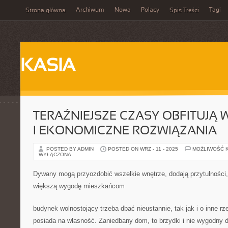
Archiwum
Nowa
Polacy
Tagi
Strona główna
Spis Treści
KASIA
TERAŹNIEJSZE CZASY OBFITUJĄ
I EKONOMICZNE ROZWIĄZANIA
POSTED BY ADMIN
POSTED ON WRZ - 11 - 2025
MOŻLIWOŚĆ 
WYŁĄCZONA
Dywany mogą przyozdobić wszelkie wnętrze, dodają przytulności,
większą wygodę mieszkańcom
budynek wolnostojący trzeba dbać nieustannie, tak jak i o inne rze
posiada na własność. Zaniedbany dom, to brzydki i nie wygodny 