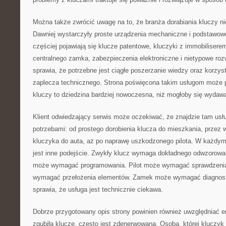
Można także zwrócić uwagę na to, że branża dorabiania kluczy nie
Dawniej wystarczyły proste urządzenia mechaniczne i podstawowe
częściej pojawiają się klucze patentowe, kluczyki z immobiliserem
centralnego zamka, zabezpieczenia elektroniczne i nietypowe roz
sprawia, że potrzebne jest ciągłe poszerzanie wiedzy oraz korzys
zaplecza technicznego. Strona poświęcona takim usługom może 
kluczy to dziedzina bardziej nowoczesna, niż mogłoby się wydaw
Klient odwiedzający serwis może oczekiwać, że znajdzie tam usł
potrzebami: od prostego dorobienia klucza do mieszkania, prze
kluczyka do auta, aż po naprawę uszkodzonego pilota. W każdy
jest inne podejście. Zwykły klucz wymaga dokładnego odwzorow
może wymagać programowania. Pilot może wymagać sprawdzenia
wymagać przełożenia elementów. Zamek może wymagać diagnost
sprawia, że usługa jest technicznie ciekawa.
Dobrze przygotowany opis strony powinien również uwzględniać em
zgubiła klucze, często jest zdenerwowana. Osoba, której kluczyk 