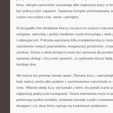
biura, zakupie samochodu używanego albo organizacji pracy w fi
być praktycznym zapasem. Zapasowy komplet przechowywany w
często oszczędza czas, nerwy i pieniądze.
W przypadku firm dorabianie kluczy ma jeszcze szersze znaczeni
usługowe, warsztaty i punkty handlowe często korzystają z wielu
i zabezpieczeń. Potrzeba wykonania kilku kompletów kluczy może
zatrudnieniu nowych pracowników, reorganizacji przestrzeni, zmi
zamków. Strona o takiej tematyce może być pomocna dla przedsię
sprawnej obsługi i chcą mieć pewność, że wykonane klucze będą
każdego dnia.
Nie można też pominąć tematu awarii. Złamany klucz, zatrzaśnięt
brak reakcji zamka albo problem z uruchomieniem samochodu to s
stres. Właśnie wtedy liczy się kontakt z kimś, kto potrafi ocenić
najbardziej praktyczne rozwiązanie. Strona internetowa może w taki
pierwszego punktu kontaktu, ponieważ pozwala szybko zorientować
dostępne i czy dana firma zajmuje się konkretnym problemem.