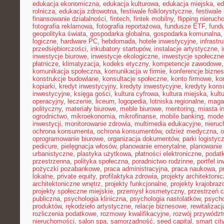
edukacja ekonomiczna
,
edukacja kulturowa
,
edukacja miejska
,
ed
rolnicza
,
edukacja zdrowotna
,
festiwale folklorystyczne
,
festiwale
finansowanie działalności
,
fintech
,
fintek mobilny
,
flipping nieruc
fotografia reklamowa
,
fotografia reportażowa
,
fundusze ETF
,
fund
geopolityka świata
,
gospodarka globalna
,
gospodarka komunalna
logiczne
,
hardware PC
,
hebdomada
,
hotele inwestycyjne
,
infrastr
przedsiębiorczości
,
inkubatory startupów
,
instalacje artystyczne
,
inwestycje biurowe
,
inwestycje ekologiczne
,
inwestycje społeczne
płatnicze
,
klimatyzacja
,
kodeks etyczny
,
kompetencje zawodowe
komunikacja społeczna
,
komunikacja w firmie
,
konferencje bizne
konstrukcje budowlane
,
konsultacje społeczne
,
konto firmowe
,
ko
kopiarki
,
kredyt inwestycyjny
,
kredyty inwestycyjne
,
kredyty kon
inwestycyjne
,
księga gości
,
kultura cyfrowa
,
kultura miejska
,
kult
operacyjny
,
leczenie
,
liceum
,
logopedia
,
lotniska regionalne
,
maga
polityczny
,
materiały biurowe
,
meble biurowe
,
mentoring
,
miasta in
ogrodnictwo
,
mikroekonomia
,
mikrofinanse
,
mobile banking
,
mode
inwestycji
,
monitorowanie zdrowia
,
multimedia edukacyjne
,
nieruc
ochrona konsumenta
,
ochrona konsumentów
,
odzież medyczna
,
o
oprogramowanie biurowe
,
organizacja dokumentów
,
parki logistyc
pedicure
,
pielęgnacja włosów
,
planowanie emerytalne
,
planowanie 
urbanistyczne
,
plastyka użytkowa
,
płatności elektroniczne
,
podatk
przestrzenna
,
polityka społeczna
,
poradnictwo rodzinne
,
portfel i
pożyczki pozabankowe
,
praca administracyjna
,
praca naukowa
,
p
lokalne
,
private equity
,
profilaktyka zdrowia
,
projekty architektoni
architektoniczne wnętrz
,
projekty funkcjonalne
,
projekty krajobra
projekty społeczne miejskie
,
przemysł kosmetyczny
,
przestrzeń 
publiczna
,
psychologia kliniczna
,
psychologia nastolatków
,
psycho
produktów
,
rękodzieło artystyczne
,
relacje biznesowe
,
rewitalizacj
rozliczenia podatkowe
,
rozmowy kwalifikacyjne
,
rozwój przywódz
nieruchomości
,
salon spa
,
samorządność
,
seed capital
,
smart cit