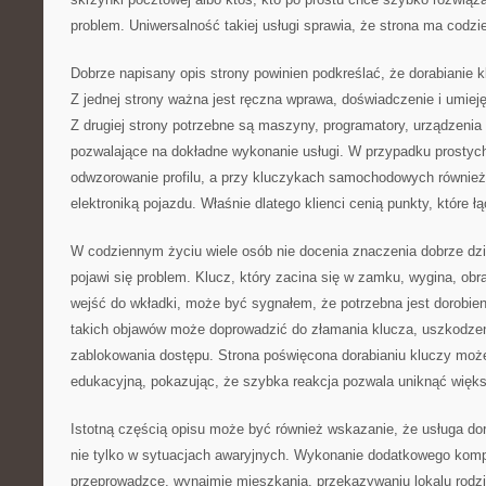
problem. Uniwersalność takiej usługi sprawia, że strona ma codzi
Dobrze napisany opis strony powinien podkreślać, że dorabianie kl
Z jednej strony ważna jest ręczna wprawa, doświadczenie i umiej
Z drugiej strony potrzebne są maszyny, programatory, urządzenia
pozwalające na dokładne wykonanie usługi. W przypadku prostych 
odwzorowanie profilu, a przy kluczykach samochodowych również
elektroniką pojazdu. Właśnie dlatego klienci cenią punkty, które 
W codziennym życiu wiele osób nie docenia znaczenia dobrze dzia
pojawi się problem. Klucz, który zacina się w zamku, wygina, obr
wejść do wkładki, może być sygnałem, że potrzebna jest dorobien
takich objawów może doprowadzić do złamania klucza, uszkodzen
zablokowania dostępu. Strona poświęcona dorabianiu kluczy może
edukacyjną, pokazując, że szybka reakcja pozwala uniknąć więk
Istotną częścią opisu może być również wskazanie, że usługa dor
nie tylko w sytuacjach awaryjnych. Wykonanie dodatkowego komp
przeprowadzce, wynajmie mieszkania, przekazywaniu lokalu rodz