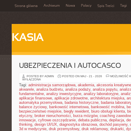
Archiwum
Nowa
Polacy
Tagi
Strona główna
Spis Treści
KASIA
UBEZPIECZENIA I AUTOCASCO
POSTED BY ADMIN
POSTED ON MAJ - 21 - 2026
MOŻLIWOŚĆ 
WYŁĄCZONA
Tagi:
administracja samorządowa
,
akademia
,
akcesoria kreatywn
akwarele
,
analiza budżetu
,
analiza podaży
,
analiza popytu
,
anali
fundamentalne
,
analizy inwestycyjne
,
analizy laboratoryjne
,
anali
aplikacje finansowe
,
aplikacje zdrowotne
,
architektura miejska
,
ar
automatyka przemysłowa
,
badania historyczne
,
badania laborator
balance życiowy
,
bankowość internetowa
,
bankowość mobilna
,
be
bezpieczeństwo miejskie
,
biegły rewident
,
biuro obsługi klienta
,
bi
etyczny
,
broker nieruchomości
,
burza mózgów
,
coaching zawodo
innowacje
,
cyfrowe oszczędzanie
,
debata publiczna
,
depilacja
,
de
thinking
,
design UI/UX
,
diagnostyka obrazowa
,
dochód pasywny
,
3d w medycynie
,
druk przemysłowy
,
druk reklamowy
,
drukarki
,
dy