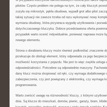
pilotów. Często problem nie polega na tym, że cały kluczyk przest
zużyła się mikrostyk, pękła obudowa, wypadł grot albo pilot zacz
takiej sytuacji nie zawsze trzeba od razu wykonywać nowy kompl
wymiana obudowy, która przywraca wygodę użytkowania i pozwala
dotychczasowego kluczyka. Dobrze przedstawiona oferta powinn
przypadek warto ocenić indywidualnie, ponieważ naprawa może by
nowego elementu.
Strona o dorabianiu kluczy może również podkreślać znaczenie do
przekazuje do obsługi element, który odpowiada za jego bezpiecz
możliwość korzystania z pojazdu. Nie jest to więc zwykła usług
odpowiedzialności. Potrzebne są odpowiednie maszyny. Fachowie
dany klucz można skopiować od ręki, czy wymaga dodatkowego 
zabezpieczenia, czy jest powiązany z elektroniką, czy wymaga k
programowania.
Warto zwrócić uwagę na różnorodność kluczy, z którymi użytkown
dnia. Są klucze do mieszkań, domów, piwnic, garaży, bram, kłóde
kasetek, pojazdów, motocykli, maszyn i wielu innych zamków. K