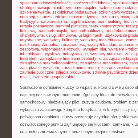
społeczna odpowiedzialność
,
społeczności lokalne
,
spot reklamo
strategie rozwoju miasta
,
systemy socjalne
,
szkolenia menedżers
szkolenia twarde
,
szkolnictwo podstawowe
,
szkolnictwo wyższe
,
edukacji
,
sztuczna inteligencja w medycynie
,
sztuka cyfrowa
,
szt
tradycyjna
,
sztuka uliczna
,
targi branżowe
,
team building
,
technik
terapia poznawcza
,
terminal płatniczy
,
testy kosmetyczne
,
testy 
kolejowy
,
transport miejski
,
transport publiczny
,
trend ekonomiczn
charytatywne
,
usługi chmurowe
,
usługi fintech
,
użytkowanie prod
artystyczne
,
warsztaty kulinarne
,
warsztaty marketingowe
,
warszt
należności
,
Wirtualna rzeczywistość
,
wizyty lekarskie
,
wsparcie 
zespołowa
,
wspomaganie rozwoju
,
wynajem biur
,
wynajem krótko
interaktywne
,
wystawy motoryzacyjne
,
wystawy naukowe
,
zabiegi
budżetem
,
zarządzanie finansami osobistymi
,
zarządzanie kryzy
zarządzanie makroekonomiczne
,
zarządzanie marketingiem
,
zarz
zarządzanie ryzykiem
,
zarządzanie stresem
,
zarządzanie twórcze
zaufanie publiczne
,
zdjęcia produktowe
,
zdrowie psychiczne dziec
miast
,
zwierzęta gospodarskie
Sprawdzone dorabianie kluczy to wsparcie, która dla wielu osób 
najmniej oczekiwanym momencie. Zgubiony klucz do mieszkania
samochodowy, niedziałający pilot, zużyta obudowa, problem z za
wykonania zapasowego kompletu to sytuacje, w których liczy się
poświęcona dorabianiu kluczy prezentuje czytelną ofertę skierowa
doświadczonego punktu zajmującego się kluczami, zamkami, k
oraz usługami związanymi z codziennym bezpieczeństwem.