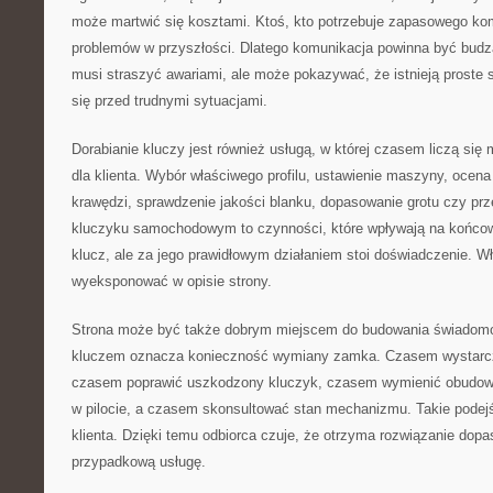
może martwić się kosztami. Ktoś, kto potrzebuje zapasowego ko
problemów w przyszłości. Dlatego komunikacja powinna być budzą
musi straszyć awariami, ale może pokazywać, że istnieją proste
się przed trudnymi sytuacjami.
Dorabianie kluczy jest również usługą, w której czasem liczą się
dla klienta. Wybór właściwego profilu, ustawienie maszyny, ocena 
krawędzi, sprawdzenie jakości blanku, dopasowanie grotu czy prze
kluczyku samochodowym to czynności, które wpływają na końcowy
klucz, ale za jego prawidłowym działaniem stoi doświadczenie. Wł
wyeksponować w opisie strony.
Strona może być także dobrym miejscem do budowania świadomoś
kluczem oznacza konieczność wymiany zamka. Czasem wystarc
czasem poprawić uszkodzony kluczyk, czasem wymienić obudowę
w pilocie, a czasem skonsultować stan mechanizmu. Takie podejśc
klienta. Dzięki temu odbiorca czuje, że otrzyma rozwiązanie dopa
przypadkową usługę.