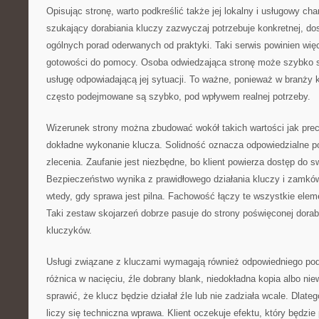
Opisując stronę, warto podkreślić także jej lokalny i usługowy ch
szukający dorabiania kluczy zazwyczaj potrzebuje konkretnej, do
ogólnych porad oderwanych od praktyki. Taki serwis powinien wi
gotowości do pomocy. Osoba odwiedzająca stronę może szybko s
usługę odpowiadającą jej sytuacji. To ważne, ponieważ w branży
często podejmowane są szybko, pod wpływem realnej potrzeby.
Wizerunek strony można zbudować wokół takich wartości jak pre
dokładne wykonanie klucza. Solidność oznacza odpowiedzialne p
zlecenia. Zaufanie jest niezbędne, bo klient powierza dostęp do s
Bezpieczeństwo wynika z prawidłowego działania kluczy i zamk
wtedy, gdy sprawa jest pilna. Fachowość łączy te wszystkie elem
Taki zestaw skojarzeń dobrze pasuje do strony poświęconej dorabi
kluczyków.
Usługi związane z kluczami wymagają również odpowiedniego pode
różnica w nacięciu, źle dobrany blank, niedokładna kopia albo n
sprawić, że klucz będzie działał źle lub nie zadziała wcale. Dlate
liczy się techniczna wprawa. Klient oczekuje efektu, który będzie 