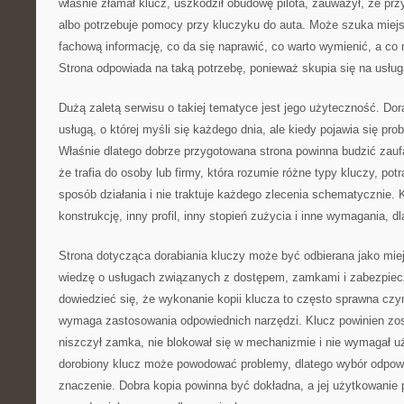
właśnie złamał klucz, uszkodził obudowę pilota, zauważył, że przy
albo potrzebuje pomocy przy kluczyku do auta. Może szuka miej
fachową informację, co da się naprawić, co warto wymienić, a c
Strona odpowiada na taką potrzebę, ponieważ skupia się na usług
Dużą zaletą serwisu o takiej tematyce jest jego użyteczność. Dora
usługą, o której myśli się każdego dnia, ale kiedy pojawia się pro
Właśnie dlatego dobrze przygotowana strona powinna budzić zaufa
że trafia do osoby lub firmy, która rozumie różne typy kluczy, pot
sposób działania i nie traktuje każdego zlecenia schematycznie.
konstrukcję, inny profil, inny stopień zużycia i inne wymagania, dl
Strona dotycząca dorabiania kluczy może być odbierana jako miej
wiedzę o usługach związanych z dostępem, zamkami i zabezpie
dowiedzieć się, że wykonanie kopii klucza to często sprawna czy
wymaga zastosowania odpowiednich narzędzi. Klucz powinien zos
niszczył zamka, nie blokował się w mechanizmie i nie wymagał uż
dorobiony klucz może powodować problemy, dlatego wybór odpow
znaczenie. Dobra kopia powinna być dokładna, a jej użytkowanie