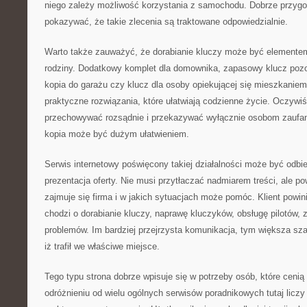
niego zależy możliwość korzystania z samochodu. Dobrze przyg
pokazywać, że takie zlecenia są traktowane odpowiedzialnie.
Warto także zauważyć, że dorabianie kluczy może być elemente
rodziny. Dodatkowy komplet dla domownika, zapasowy klucz pozo
kopia do garażu czy klucz dla osoby opiekującej się mieszkanie
praktyczne rozwiązania, które ułatwiają codzienne życie. Oczywiś
przechowywać rozsądnie i przekazywać wyłącznie osobom zaufa
kopia może być dużym ułatwieniem.
Serwis internetowy poświęcony takiej działalności może być odbi
prezentacja oferty. Nie musi przytłaczać nadmiarem treści, ale p
zajmuje się firma i w jakich sytuacjach może pomóc. Klient powi
chodzi o dorabianie kluczy, naprawę kluczyków, obsługę pilotów
problemów. Im bardziej przejrzysta komunikacja, tym większa sz
iż trafił we właściwe miejsce.
Tego typu strona dobrze wpisuje się w potrzeby osób, które ceni
odróżnieniu od wielu ogólnych serwisów poradnikowych tutaj licz