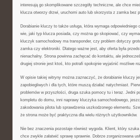
interesują go skomplikowane szczegóły techniczne, ale chce mie
klucza otworzy drzwi, uruchomi auto lub skorzysta z zamka bez 
Dorabianie kluczy to także usługa, która wymaga odpowiedniego d
wie, jaki typ klucza posiada, czy można go skopiować, czy wyma
kluczyk samochodowy ma transponder, czy problem dotyczy grotu, 
zamka czy elektroniki. Dlatego ważne jest, aby oferta była prze
nienachalny. Strona powinna zachęcać do kontaktu, ale jednocze
drugiej stronie jest ktoś, kto potrafi spokojnie wyjaśnić możliwe r
W opisie takiej witryny można zaznaczyć, że dorabianie kluczy je
zapobiegliwych i dla tych, które muszą działać natychmiast. Pie
problemów w przyszłości, druga szuka pomocy tu i teraz. Jedni 
kompletu do domu, inni naprawy kluczyka samochodowego, jeszc
zakodowania pilota lub sprawdzenia uszkodzonego elementu. Szer
że strona może być praktyczna dla wielu różnych użytkowników.
Nie bez znaczenia pozostaje również wygoda. Klient, który szuka 
chce zwykle załatwić sprawę sprawnie. Dobrze zorganizowana us