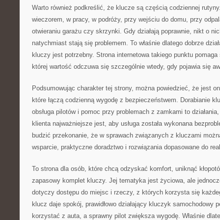
Warto również podkreślić, że klucze są częścią codziennej rutyny
wieczorem, w pracy, w podróży, przy wejściu do domu, przy odpa
otwieraniu garażu czy skrzynki. Gdy działają poprawnie, nikt o ni
natychmiast stają się problemem. To właśnie dlatego dobrze dział
kluczy jest potrzebny. Strona internetowa takiego punktu pomaga
której wartość odczuwa się szczególnie wtedy, gdy pojawia się aw
Podsumowując charakter tej strony, można powiedzieć, że jest 
które łączą codzienną wygodę z bezpieczeństwem. Dorabianie kl
obsługa pilotów i pomoc przy problemach z zamkami to działania,
klienta najważniejsze jest, aby usługa została wykonana bezprob
budzić przekonanie, że w sprawach związanych z kluczami można
wsparcie, praktyczne doradztwo i rozwiązania dopasowane do real
To strona dla osób, które chcą odzyskać komfort, uniknąć kłopot
zapasowy komplet kluczy. Jej tematyka jest życiowa, ale jednoc
dotyczy dostępu do miejsc i rzeczy, z których korzysta się każd
klucz daje spokój, prawidłowo działający kluczyk samochodowy 
korzystać z auta, a sprawny pilot zwiększa wygodę. Właśnie dlate