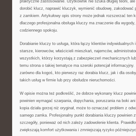
praktyczne zastosowanie. Użytkownik nie szuka długiej teorii, ale
dorobić klucz, naprawić kluczyk, wymienić obudowę, zakodować p
z zamkiem. Artykułowy opis strony może jednak rozszerzać ten k
dlaczego profesjonalna obsługa kluczy ma znaczenie dla wygody,
codziennego spokoju.
Dorabianie kluczy to usługa, która łączy klientów indywidualnych
starsze, kierowców, właścicieli mieszkań, najemców, administrato
wszystkich, którzy korzystają z zabezpieczeń mechanicznych lub
temu strona o takiej tematyce ma szeroki potencjał informacyjny
zarówno dla kogoś, kto pierwszy raz dorabia klucz, jak i dla osoby
takich usług w firmie lub przy obsłudze nieruchomości.
W opisie można też podkreślić, że dobrze wykonany klucz powini
powinien wymagać szarpania, dopychania, poruszania na boki ani 
kopia działa gorzej niż oryginał, może to oznaczać problem z od
samego zamka. Profesjonalny punkt dorabiania kluczy powinien 
szczegóły, ponieważ od nich zależy zadowolenie klienta. Prawid
zwiększają komfort użytkowania i zmniejszają ryzyko późniejszyc