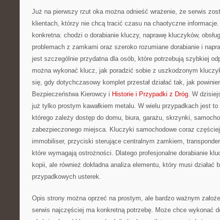
Już na pierwszy rzut oka można odnieść wrażenie, że serwis zos
klientach, którzy nie chcą tracić czasu na chaotyczne informacje
konkretna: chodzi o dorabianie kluczy, naprawę kluczyków, obsłu
problemach z zamkami oraz szeroko rozumiane dorabianie i napra
jest szczególnie przydatna dla osób, które potrzebują szybkiej od
można wykonać klucz, jak poradzić sobie z uszkodzonym kluczyk
się, gdy dotychczasowy komplet przestał działać tak, jak powini
Bezpieczeństwa Kierowcy i
Historie i Przypadki z Dróg
. W dzisiej
już tylko prostym kawałkiem metalu. W wielu przypadkach jest t
którego zależy dostęp do domu, biura, garażu, skrzynki, samocho
zabezpieczonego miejsca. Kluczyki samochodowe coraz częściej z
immobiliser, przyciski sterujące centralnym zamkiem, transponder
które wymagają ostrożności. Dlatego profesjonalne dorabianie klu
kopii, ale również dokładna analiza elementu, który musi działać 
przypadkowych usterek.
Opis strony można oprzeć na prostym, ale bardzo ważnym założeniu
serwis najczęściej ma konkretną potrzebę. Może chce wykonać 