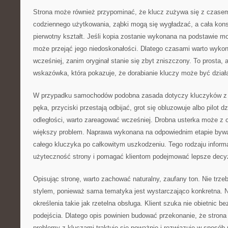
Strona może również przypominać, że klucz zużywa się z czasem
codziennego użytkowania, ząbki mogą się wygładzać, a cała kons
pierwotny kształt. Jeśli kopia zostanie wykonana na podstawie 
może przejąć jego niedoskonałości. Dlatego czasami warto wyko
wcześniej, zanim oryginał stanie się zbyt zniszczony. To prosta, 
wskazówka, która pokazuje, że dorabianie kluczy może być dział
W przypadku samochodów podobna zasada dotyczy kluczyków z e
pęka, przyciski przestają odbijać, grot się obluzowuje albo pilot dz
odległości, warto zareagować wcześniej. Drobna usterka może z 
większy problem. Naprawa wykonana na odpowiednim etapie bywa 
całego kluczyka po całkowitym uszkodzeniu. Tego rodzaju infor
użyteczność strony i pomagać klientom podejmować lepsze decy
Opisując stronę, warto zachować naturalny, zaufany ton. Nie tr
stylem, ponieważ sama tematyka jest wystarczająco konkretna. Na
określenia takie jak rzetelna obsługa. Klient szuka nie obietnic b
podejścia. Dlatego opis powinien budować przekonanie, że strona
problemy z kluczami traktuje się poważnie i rozwiązuje w sposób