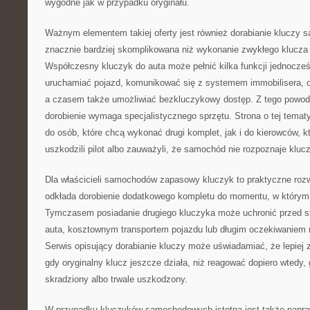
wygodne jak w przypadku oryginału.
Ważnym elementem takiej oferty jest również dorabianie kluczy
znacznie bardziej skomplikowana niż wykonanie zwykłego klucz
Współczesny kluczyk do auta może pełnić kilka funkcji jednocześn
uruchamiać pojazd, komunikować się z systemem immobilisera, o
a czasem także umożliwiać bezkluczykowy dostęp. Z tego powod
dorobienie wymaga specjalistycznego sprzętu. Strona o tej temat
do osób, które chcą wykonać drugi komplet, jak i do kierowców, kt
uszkodzili pilot albo zauważyli, że samochód nie rozpoznaje klucz
Dla właścicieli samochodów zapasowy kluczyk to praktyczne roz
odkłada dorobienie dodatkowego kompletu do momentu, w którym 
Tymczasem posiadanie drugiego kluczyka może uchronić przed s
auta, kosztownym transportem pojazdu lub długim oczekiwaniem n
Serwis opisujący dorabianie kluczy może uświadamiać, że lepiej
gdy oryginalny klucz jeszcze działa, niż reagować dopiero wtedy,
skradziony albo trwale uszkodzony.
W przypadku kluczyków samochodowych istotna jest także napra