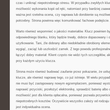
czas i uniknąć niepotrzebnego stresu. W przypadku zwykłych kluc
możliwość wykonania kopii od ręki, natomiast przy bardziej za
ważna jest rzetelna ocena, czy naprawa lub dorobienie są możliwe 
potrzebny. Strona powinna więc komunikować fachowe podejście.
Warto również wspomnieć o jakości materiałów. Klucz powinien 
odpowiedniego blanku, który będzie trwały, dobrze dopasowany i 
użytkowanie. Tani, źle dobrany albo niedokładnie obrobiony elem
wygiąć, zaciąć lub uszkodzić zamek. Z tego powodu profesjonaln
łączyć dobry materiał. Klient często nie widzi tych szczegółów, 
przy każdym użyciu klucza.
Strona może również budować zaufanie przez pokazanie, że usług
klucze, ale również naprawę tego, co już istnieje. W wielu przy
nie musi być zastępowany nowym egzemplarzem, ponieważ wyst
naprawić przyciski, przełożyć elektronikę, sprawdzić baterię albo
możliwość jest dla klienta opłacalna, ponieważ pozwala przywróc
niepotrzebnych kosztów. Oczywiście wszystko zależy od rodzaju
jest indywidualna ocena.