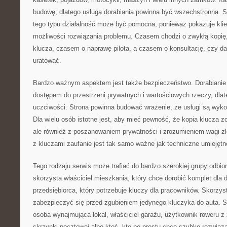
budowę, dlatego usługa dorabiania powinna być wszechstronna. St
tego typu działalność może być pomocna, ponieważ pokazuje klient
możliwości rozwiązania problemu. Czasem chodzi o zwykłą kopię
klucza, czasem o naprawę pilota, a czasem o konsultację, czy d
uratować.
Bardzo ważnym aspektem jest także bezpieczeństwo. Dorabianie 
dostępem do przestrzeni prywatnych i wartościowych rzeczy, dlat
uczciwości. Strona powinna budować wrażenie, że usługi są wyk
Dla wielu osób istotne jest, aby mieć pewność, że kopia klucza 
ale również z poszanowaniem prywatności i zrozumieniem wagi z
z kluczami zaufanie jest tak samo ważne jak techniczne umiejętn
Tego rodzaju serwis może trafiać do bardzo szerokiej grupy odbior
skorzysta właściciel mieszkania, który chce dorobić komplet dla
przedsiębiorca, który potrzebuje kluczy dla pracowników. Skorzys
zabezpieczyć się przed zgubieniem jedynego kluczyka do auta. Sk
osoba wynajmująca lokal, właściciel garażu, użytkownik roweru 
skrzynki pocztowej albo ktoś, kto po prostu chce szybko rozwiąza