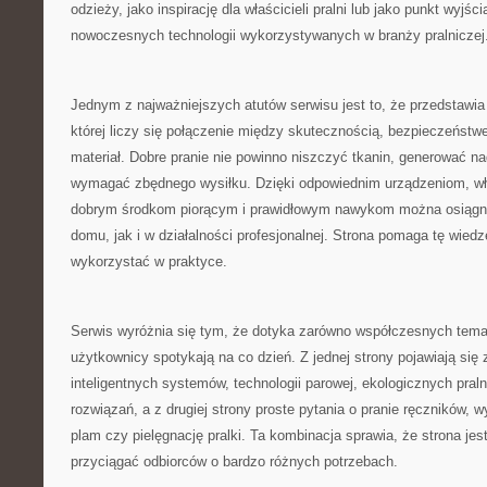
odzieży, jako inspirację dla właścicieli pralni lub jako punkt wyjś
nowoczesnych technologii wykorzystywanych w branży pralniczej
Jednym z najważniejszych atutów serwisu jest to, że przedstawia 
której liczy się połączenie między skutecznością, bezpieczeństw
materiał. Dobre pranie nie powinno niszczyć tkanin, generować n
wymagać zbędnego wysiłku. Dzięki odpowiednim urządzeniom, 
dobrym środkom piorącym i prawidłowym nawykom można osiągną
domu, jak i w działalności profesjonalnej. Strona pomaga tę wied
wykorzystać w praktyce.
Serwis wyróżnia się tym, że dotyka zarówno współczesnych temat
użytkownicy spotykają na co dzień. Z jednej strony pojawiają się
inteligentnych systemów, technologii parowej, ekologicznych pral
rozwiązań, a z drugiej strony proste pytania o pranie ręczników,
plam czy pielęgnację pralki. Ta kombinacja sprawia, że strona jes
przyciągać odbiorców o bardzo różnych potrzebach.