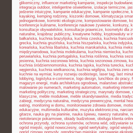
glikemiczny
,
influencer marketing kampanie
,
inspekcje budowlane
integracja outdoor
,
inteligentne oświetlenie
,
izolacje termiczne
,
jas
jedzenie intuicyjne
,
kampanie edukacyjne
,
kampanie społeczne
,
k
kayaking
,
kemping rodzinny
,
kiszonki domowe
,
klimatyzacja smar
jednogarnkowe
,
kominki ekologiczne
,
kompostowanie domowe
,
ko
konferencje kulinarne
,
konferencje naukowe żywienie
,
konkursy
,
k
konsultacje obywatelskie
,
konsultacje prawnicze
,
kosmetyki dla z
naturalne
,
krajobraz publiczny
,
kreatywne hobby
,
kryptowaluty w i
bałkańska
,
kuchnia brazylijska
,
kuchnia czeska
,
kuchnia francus
grecka
,
kuchnia gruzińska
,
kuchnia hiszpańska
,
kuchnia indyjska
koreańska
,
kuchnia libańska
,
kuchnia marokańska
,
kuchnia mek
międzynarodowa
,
kuchnia molekularna
,
kuchnia niemiecka
,
kuchni
peruwiańska
,
kuchnia portugalska
,
kuchnia roślinna
,
kuchnia sez
jesienna
,
kuchnia sezonowa letnia
,
kuchnia sezonowa zimowa
,
ku
kuchnia śródziemnomorska
,
kuchnia tajska
,
kuchnia turecka
,
kuc
węgierska
,
kuchnia wielkanocna
,
kuchnia wigilijna
,
kuchnia zero 
kuchnie na wymiar
,
kursy rozwoju osobistego
,
laser tag
,
last minu
lobbying
,
logistyka e-commerce
,
logo design
,
lunchbox do pracy
,
magazyn energii
,
mała architektura ogrodowa
,
malarstwo abstrakc
malowanie po numerach
,
marketing automation
,
marketing interne
marketing polityczny
,
marketing strategiczny
,
marynaty domowe
,
klasyczne
,
meble modułowe
,
meble skandynawskie
,
media tradyc
zabiegi
,
medycyna naturalna
,
medycyna prewencyjna
,
mental hea
eating
,
monitoring w domu
,
monitorowanie zdrowia domowe
,
motio
edukacyjne
,
multimedia kulturalne
,
muzyka elektroniczna
,
narcia
gitarze
,
nauka gry na pianinie
,
nauka śpiewu
,
nawozy naturalne
,
n
nietolerancje pokarmowe
,
obiady budżetowe
,
obsługa klienta onlin
ochrona przyrody
,
ochrona systemów
,
ochrona wód
,
odżywianie s
ogród miejski
,
ogród nowoczesny
,
ogród wertykalny
,
ogród wiejski
ogród zimowy pomysły
,
ogrodnictwo miejskie
,
ogrzewanie ekologi