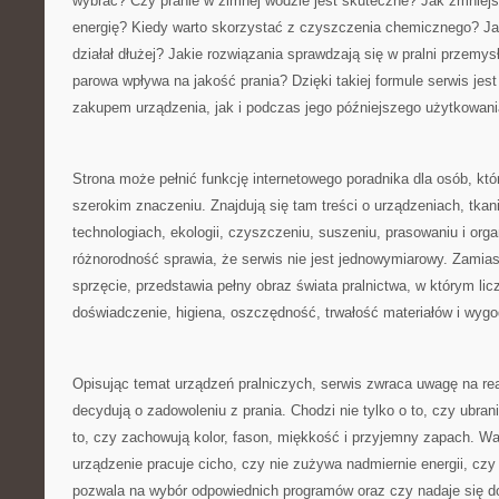
wybrać? Czy pranie w zimnej wodzie jest skuteczne? Jak zmniejs
energię? Kiedy warto skorzystać z czyszczenia chemicznego? Ja
działał dłużej? Jakie rozwiązania sprawdzają się w pralni przemys
parowa wpływa na jakość prania? Dzięki takiej formule serwis jes
zakupem urządzenia, jak i podczas jego późniejszego użytkowani
Strona może pełnić funkcję internetowego poradnika dla osób, któ
szerokim znaczeniu. Znajdują się tam treści o urządzeniach, tkan
technologiach, ekologii, czyszczeniu, suszeniu, prasowaniu i organ
różnorodność sprawia, że serwis nie jest jednowymiarowy. Zamias
sprzęcie, przedstawia pełny obraz świata pralnictwa, w którym licz
doświadczenie, higiena, oszczędność, trwałość materiałów i wyg
Opisując temat urządzeń pralniczych, serwis zwraca uwagę na re
decydują o zadowoleniu z prania. Chodzi nie tylko o to, czy ubran
to, czy zachowują kolor, fason, miękkość i przyjemny zapach. Wa
urządzenie pracuje cicho, czy nie zużywa nadmiernie energii, czy
pozwala na wybór odpowiednich programów oraz czy nadaje się d