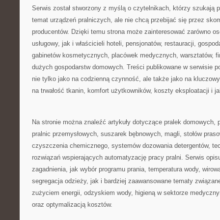
Serwis został stworzony z myślą o czytelnikach, którzy szukają p
temat urządzeń pralniczych, ale nie chcą przebijać się przez sk
producentów. Dzięki temu strona może zainteresować zarówno o
usługowy, jak i właścicieli hoteli, pensjonatów, restauracji, gosp
gabinetów kosmetycznych, placówek medycznych, warsztatów, fi
dużych gospodarstw domowych. Treści publikowane w serwisie po
nie tylko jako na codzienną czynność, ale także jako na kluczowy
na trwałość tkanin, komfort użytkowników, koszty eksploatacji i ja
Na stronie można znaleźć artykuły dotyczące pralek domowych, p
pralnic przemysłowych, suszarek bębnowych, magli, stołów praso
czyszczenia chemicznego, systemów dozowania detergentów, tec
rozwiązań wspierających automatyzację pracy pralni. Serwis opis
zagadnienia, jak wybór programu prania, temperatura wody, wirow
segregacja odzieży, jak i bardziej zaawansowane tematy związa
zużyciem energii, odzyskiem wody, higieną w sektorze medycz
oraz optymalizacją kosztów.