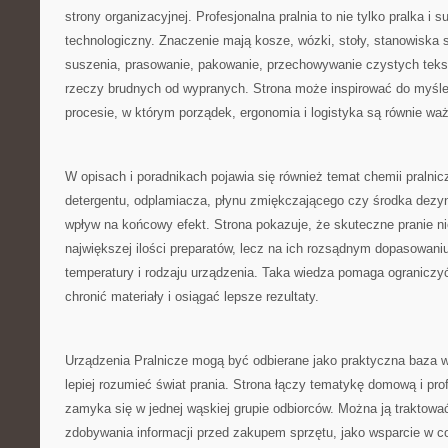
strony organizacyjnej. Profesjonalna pralnia to nie tylko pralka i s
technologiczny. Znaczenie mają kosze, wózki, stoły, stanowiska 
suszenia, prasowanie, pakowanie, przechowywanie czystych tekst
rzeczy brudnych od wypranych. Strona może inspirować do myśleni
procesie, w którym porządek, ergonomia i logistyka są równie w
W opisach i poradnikach pojawia się również temat chemii pralnic
detergentu, odplamiacza, płynu zmiękczającego czy środka dez
wpływ na końcowy efekt. Strona pokazuje, że skuteczne pranie ni
największej ilości preparatów, lecz na ich rozsądnym dopasowaniu
temperatury i rodzaju urządzenia. Taka wiedza pomaga ograniczy
chronić materiały i osiągać lepsze rezultaty.
Urządzenia Pralnicze mogą być odbierane jako praktyczna baza w
lepiej rozumieć świat prania. Strona łączy tematykę domową i prof
zamyka się w jednej wąskiej grupie odbiorców. Można ją traktowa
zdobywania informacji przed zakupem sprzętu, jako wsparcie w co