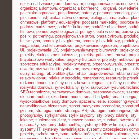
opieka nad zwierzętami domowymi
,
oprogramowanie biznesowe
,
organizacja domowa
,
organizacja konferencji
,
origami
,
oświetleni
paleniska ogrodowe
,
parki linowe
,
patenty
,
personal branding
,
piec
pieczenie ciast
,
piekarnictwo domowe
,
pielęgnacja naturalna
,
plan
chmurowe
,
platformy edukacyjne
,
podcasts marketing
,
podróże a
podróże budżetowe
,
podróże kulinarne
,
podróże objazdowe
,
podró
filmowe
,
pomoc psychologiczna
,
pompy ciepła w domu
,
porównyw
posiłki po treningu
,
pozycjonowanie stron
,
prasa cyfrowa
,
produkc
telewizyjna
,
produkty bez glutenu
,
produkty bez laktozy
,
produkty 
wegańskie
,
profile zawodowe
,
projektowanie ogrodzeń
,
projektowa
UI
,
projektowanie UX
,
projektowanie wnętrz biurowych
,
projekty 
projekty ekologiczne społeczne
,
projekty graficzne firmowe
,
proje
krajobrazowe wertykalne
,
projekty kulturalne
,
projekty meblowe
,
p
społeczne edukacyjne
,
projekty wnętrz
,
przechowywanie
,
przestr
otwarta
,
przewodniki turystyczne
,
przyprawy świata
,
psy profilakt
quizy
,
rafting
,
rak profilaktyka
,
rehabilitacja domowa
,
reklama nat
relaks w domu
,
relaks w ogrodzie
,
remarketing
,
restauracje premi
rodzinne finanse
,
rośliny doniczkowe pielęgnacja
,
rośliny egzotyc
rozrywka domowa
,
rynek lokalny
,
rynki surowców
,
rysunek techni
SEO techniczne
,
serowarstwo domowe
,
sezonowe owoce
,
sezon
skincare routine
,
składanie modeli
,
smart budynki
,
smart energia
,
wysokobiałkowe
,
sosy domowe
,
spacer w lesie
,
sponsoring wyda
networkingowe biznesowe
,
sprzęt medyczny przenośny
,
sprzęt te
głosem
,
strategia marki
,
strategia PR
,
strategie marketingowe
,
str
photography
,
styl glamour
,
styl klasyczny
,
styl pracy zdalnej
,
styl
lokalne
,
suplementy diety
,
surowce naturalne
,
survival
,
święta kul
sprzedaży
,
systemy dokumentów
,
systemy ERP w firmie
,
system
systemy IT
,
systemy nawadniające
,
systemy zabezpieczeń dom
projekty
,
szkoła muzyczna
,
szkoła tańca
,
szkolenia kulinarne
,
szk
gotowania
,
sztuka kulinarna regionalna
,
sztuka uliczna murale
,
sz