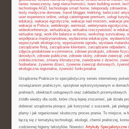
taniec nowoczesny
,
targi nieruchomości
,
team building event
,
tec
technologie AGD
,
technologie smart home
,
teleporady zdrowotne
,
testy medyczne domowe
,
travel blogger
,
trekking
,
twórczość arty
user experience online
,
usługi cateringowe premium
,
usługi turys
edukacji
,
wakacje egzotyczne
,
wakacje nad morzem
,
wakacje pr
wakacje w Polsce
,
webdesign
,
wernisaż
,
weterynaria egzotyczna
wideokonferencje
,
wirtualizacja
,
wirtualna rzeczywistość w edukac
wirtualne targi
,
work-life balance w domu
,
workshop survivalowy
,
w
współpraca międzynarodowa
,
wydarzenia edukacyjne
,
wydawnictw
wypoczynek ekologiczny
,
wyposażenie ogrodu
,
wystawa malarsk
zarządzanie flotą
,
zarządzanie klientami
,
zarządzanie odpadami
,
zdjęcia produktowe e-commerce
,
zdrowe przekąski
,
zdrowie fizyc
dorosłych
,
zdrowie publiczne
,
zdrowie skóry
,
zdrowie zwierząt
,
zd
ziołolecznictwo
,
zmiany klimatyczne
,
zwiedzanie z dziećmi
,
zwie
hodowlane
,
żywienie dzieci
,
żywienie zwierząt domowych
,
żywno
ekologiczna regionalna
,
żywność funkcjonalna
Urządzenia Pralnicze to specjalistyczny serwis internetowy pośw
rozwiązaniom pralniczym, sprzętowi wykorzystywanym w domach, 
pralniach, obiektach usługowych oraz zakładach przemysłowych. 
źródło wiedzy dla osób, które chcą lepiej zrozumieć, jak działa pro
dobierać urządzenia piorące, jak korzystać z suszarek, jak pielę
plamy i jak organizować skuteczny proces prania. To miejsce, w 
łączą się z tematyką technologii, ekologii, chemii pralniczej, kon
codziennej higieny tekstyliów. Nowości:
Artykuły Specjalistyczne
i