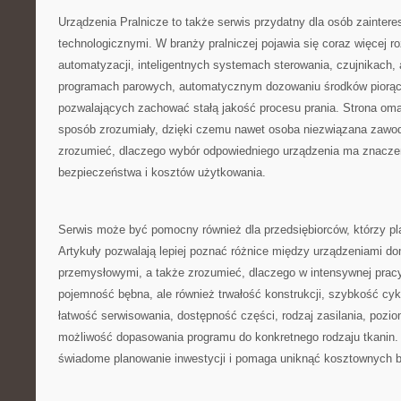
Urządzenia Pralnicze to także serwis przydatny dla osób zainter
technologicznymi. W branży pralniczej pojawia się coraz więcej r
automatyzacji, inteligentnych systemach sterowania, czujnikach, 
programach parowych, automatycznym dozowaniu środków piorąc
pozwalających zachować stałą jakość procesu prania. Strona oma
sposób zrozumiały, dzięki czemu nawet osoba niezwiązana zawod
zrozumieć, dlaczego wybór odpowiedniego urządzenia ma znaczen
bezpieczeństwa i kosztów użytkowania.
Serwis może być pomocny również dla przedsiębiorców, którzy plan
Artykuły pozwalają lepiej poznać różnice między urządzeniami d
przemysłowymi, a także zrozumieć, dlaczego w intensywnej pracy 
pojemność bębna, ale również trwałość konstrukcji, szybkość cyk
łatwość serwisowania, dostępność części, rodzaj zasilania, pozi
możliwość dopasowania programu do konkretnego rodzaju tkanin. 
świadome planowanie inwestycji i pomaga uniknąć kosztownych b