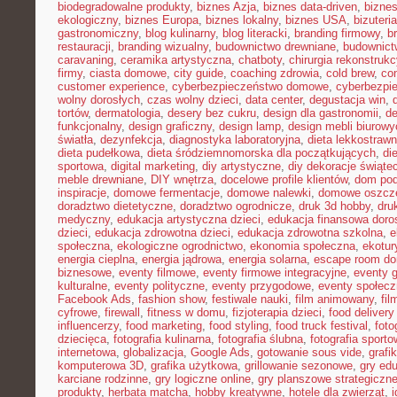
biodegradowalne produkty
,
biznes Azja
,
biznes data-driven
,
bizne
ekologiczny
,
biznes Europa
,
biznes lokalny
,
biznes USA
,
bizuter
gastronomiczny
,
blog kulinarny
,
blog literacki
,
branding firmowy
,
b
restauracji
,
branding wizualny
,
budownictwo drewniane
,
budownict
caravaning
,
ceramika artystyczna
,
chatboty
,
chirurgia rekonstrukc
firmy
,
ciasta domowe
,
city guide
,
coaching zdrowia
,
cold brew
,
co
customer experience
,
cyberbezpieczeństwo domowe
,
cyberbezpi
wolny dorosłych
,
czas wolny dzieci
,
data center
,
degustacja win
,
tortów
,
dermatologia
,
desery bez cukru
,
design dla gastronomii
,
de
funkcjonalny
,
design graficzny
,
design lamp
,
design mebli biurowy
światła
,
dezynfekcja
,
diagnostyka laboratoryjna
,
dieta lekkostraw
dieta pudełkowa
,
dieta śródziemnomorska dla początkujących
,
di
sportowa
,
digital marketing
,
diy artystyczne
,
diy dekoracje świąte
meble drewniane
,
DIY wnętrza
,
docelowe profile klientów
,
dom pod
inspiracje
,
domowe fermentacje
,
domowe nalewki
,
domowe oszcz
doradztwo dietetyczne
,
doradztwo ogrodnicze
,
druk 3d hobby
,
dru
medyczny
,
edukacja artystyczna dzieci
,
edukacja finansowa doro
dzieci
,
edukacja zdrowotna dzieci
,
edukacja zdrowotna szkolna
,
e
społeczna
,
ekologiczne ogrodnictwo
,
ekonomia społeczna
,
ekotur
energia cieplna
,
energia jądrowa
,
energia solarna
,
escape room d
biznesowe
,
eventy filmowe
,
eventy firmowe integracyjne
,
eventy 
kulturalne
,
eventy polityczne
,
eventy przygodowe
,
eventy społec
Facebook Ads
,
fashion show
,
festiwale nauki
,
film animowany
,
fi
cyfrowe
,
firewall
,
fitness w domu
,
fizjoterapia dzieci
,
food delivery
influencerzy
,
food marketing
,
food styling
,
food truck festival
,
foto
dziecięca
,
fotografia kulinarna
,
fotografia ślubna
,
fotografia sport
internetowa
,
globalizacja
,
Google Ads
,
gotowanie sous vide
,
grafi
komputerowa 3D
,
grafika użytkowa
,
grillowanie sezonowe
,
gry ed
karciane rodzinne
,
gry logiczne online
,
gry planszowe strategiczn
produkty
,
herbata matcha
,
hobby kreatywne
,
hotele dla zwierząt
,
i