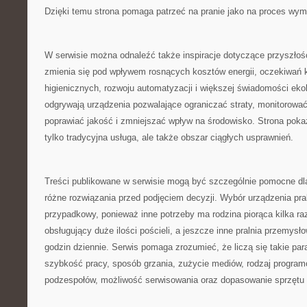
Dzięki temu strona pomaga patrzeć na pranie jako na proces wy
W serwisie można odnaleźć także inspiracje dotyczące przyszłośc
zmienia się pod wpływem rosnących kosztów energii, oczekiwań
higienicznych, rozwoju automatyzacji i większej świadomości ekol
odgrywają urządzenia pozwalające ograniczać straty, monitorować
poprawiać jakość i zmniejszać wpływ na środowisko. Strona pokazu
tylko tradycyjna usługa, ale także obszar ciągłych usprawnień.
Treści publikowane w serwisie mogą być szczególnie pomocne dl
różne rozwiązania przed podjęciem decyzji. Wybór urządzenia pra
przypadkowy, ponieważ inne potrzeby ma rodzina piorąca kilka raz
obsługujący duże ilości pościeli, a jeszcze inne pralnia przemysł
godzin dziennie. Serwis pomaga zrozumieć, że liczą się takie pa
szybkość pracy, sposób grzania, zużycie mediów, rodzaj progra
podzespołów, możliwość serwisowania oraz dopasowanie sprzętu do