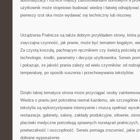
automatyzacji i różnice między zastosowaniami domowymi a prof
użytkownik może stopniowo budować wiedzę i łatwiej odnajdywać 
pierwszy rzut oka może wydawać się techniczny lub niszowy.
Urządzenia Pralnicze są także dobrym przykładem strony, która p
zwyczajna czynność, jak pranie, może być tematem bogatym, w
Za czystą koszulą, pachnącym ręcznikiem czy świeżą pościelą st
technologie, środki, parametry i decyzje użytkownika. Serwis po
i pokazuje, że jakość prania zależy od wielu czynników: od rodza
temperaturę, po sposób suszenia i przechowywania tekstyliów.
Dzięki takiej tematyce strona może przyciągać osoby zainter
Wiedza o praniu jest potrzebna niemal każdemu, ale szczególnie 
tekstylia są wykorzystywane intensywnie i muszą spełniać wysok
restauracje, gabinety, salony, zakłady produkcyjne, siłownie, oś
placówki medyczne potrzebują sprawnych rozwiązań pralniczych,
powtarzalność i oszczędność. Serwis pomaga zrozumieć, jakie z
dobrane wyposażenie.