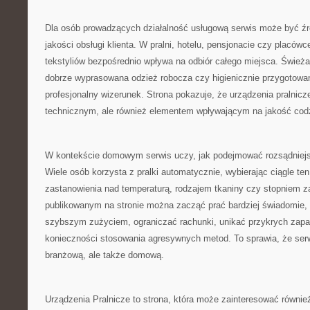
Dla osób prowadzących działalność usługową serwis może być źró
jakości obsługi klienta. W pralni, hotelu, pensjonacie czy placó
tekstyliów bezpośrednio wpływa na odbiór całego miejsca. Świeża 
dobrze wyprasowana odzież robocza czy higienicznie przygotowane
profesjonalny wizerunek. Strona pokazuje, że urządzenia pralnicz
technicznym, ale również elementem wpływającym na jakość codz
W kontekście domowym serwis uczy, jak podejmować rozsądniejs
Wiele osób korzysta z pralki automatycznie, wybierając ciągle t
zastanowienia nad temperaturą, rodzajem tkaniny czy stopniem z
publikowanym na stronie można zacząć prać bardziej świadomie, 
szybszym zużyciem, ograniczać rachunki, unikać przykrych zapa
konieczności stosowania agresywnych metod. To sprawia, że serw
branżową, ale także domową.
Urządzenia Pralnicze to strona, która może zainteresować równie