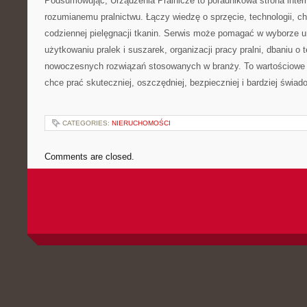
Podsumowując, Urządzenia Pralnicze to poradnikowa strona inte
rozumianemu pralnictwu. Łączy wiedzę o sprzęcie, technologii, chem
codziennej pielęgnacji tkanin. Serwis może pomagać w wyborze 
użytkowaniu pralek i suszarek, organizacji pracy pralni, dbaniu o 
nowoczesnych rozwiązań stosowanych w branży. To wartościowe 
chce prać skuteczniej, oszczędniej, bezpieczniej i bardziej świad
CATEGORIES:
NIERUCHOMOŚCI
Comments are closed.