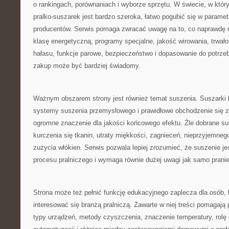
o rankingach, porównaniach i wyborze sprzętu. W świecie, w który
pralko-suszarek jest bardzo szeroka, łatwo pogubić się w paramet
producentów. Serwis pomaga zwracać uwagę na to, co naprawdę 
klasę energetyczną, programy specjalne, jakość wirowania, trwało
hałasu, funkcje parowe, bezpieczeństwo i dopasowanie do potrze
zakup może być bardziej świadomy.
Ważnym obszarem strony jest również temat suszenia. Suszarki 
systemy suszenia przemysłowego i prawidłowe obchodzenie się z
ogromne znaczenie dla jakości końcowego efektu. Źle dobrane s
kurczenia się tkanin, utraty miękkości, zagnieceń, nieprzyjemne
zużycia włókien. Serwis pozwala lepiej zrozumieć, że suszenie je
procesu pralniczego i wymaga równie dużej uwagi jak samo pranie
Strona może też pełnić funkcję edukacyjnego zaplecza dla osób, 
interesować się branżą pralniczą. Zawarte w niej treści pomagaj
typy urządzeń, metody czyszczenia, znaczenie temperatury, rolę 