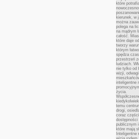
które potraf
nowoczesnoś
poszanowani
kierunek, w 
można zauważ
polega na lic
na mądrym ł
całość. Mias
które daje o
tworzy warun
którym łatwo
spędza czas,
przestrzeń z
ludziach. Wł
nie tylko od 
wizji, odwagi
mieszkańców.
inteligentne
promocyjnym
życia.
Współczesne 
kiedykolwiek
temu centru
drogi, osiedl
coraz części
dostępności u
publicznym i
które mają 
Inteligentne 
wizją rodem 