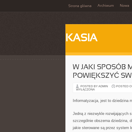
Archiwum
Nowa
Strona główna
KASIA
W JAKI SPOSÓB 
POWIĘKSZYĆ SW
POSTED BY ADMIN
POSTED ON
WYŁĄCZONA
Informatyzacja, jest to dziedzina 
Jedną z niezwykle rozwijających si
szczególnie obszerna dziedzina, d
jakie sterowane są przez system k