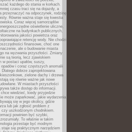
szać każdego do stania w korkach.
mniej czasu traci się na dojazdy, a
a przeznaczyć na odpoczynek, rodzinę
bisty. Równie ważna staje się kwestia
odowiska. Coraz więcej samorządów
energooszczędne oświetlenie uliczne,
oltaiczne na budynkach publicznych,
torowania jakości powietrza oraz
poprawiające retencję wody. Nie chodzi
 oszczędności finansowe, choć one
naczenie, ale o budowanie miasta
ego na wyzwania przyszłości. Zmiany
nie są teorią, lecz zjawiskiem
 w postaci upałów, suszy,
 opadów i coraz częstszych anomalii
 Dlatego dobrze zaprojektowana
i kieszonkowe, zielone dachy i drzewa
 stają się równie ważne jak nowe
budowlane. W miastach przyszłości
grywa także dostęp do informacji.
chce wiedzieć, kiedy przyjedzie
zie może zaparkować, jakie wydarzenia
dbywają się w jego okolicy, gdzie
arza lub jak zgłosić problem z
m czy uszkodzonym chodnikiem.
ormacji powinien być szybki,
i zrozumiały. To właśnie w takim
hnologia przestaje być modnym
a staje się praktycznym narzędziem