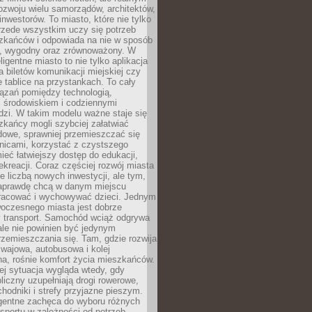
ozwoju wielu samorządów, architektów,
 inwestorów. To miasto, które nie tylko
przede wszystkim uczy się potrzeb
zkańców i odpowiada na nie w sposób
, wygodny oraz zrównoważony. W
ligentne miasto to nie tylko aplikacja
 biletów komunikacji miejskiej czy
e tablice na przystankach. To cały
ązań pomiędzy technologią,
, środowiskiem i codziennymi
dzi. W takim modelu ważne staje się
zkańcy mogli szybciej załatwiać
dowe, sprawniej przemieszczać się
nicami, korzystać z czystszego
mieć łatwiejszy dostęp do edukacji,
rekreacji. Coraz częściej rozwój miasta
ie liczbą nowych inwestycji, ale tym,
naprawdę chcą w danym miejscu
racować i wychowywać dzieci. Jednym
woczesnego miasta jest dobrze
 transport. Samochód wciąż odgrywa
ale nie powinien być jedynym
zemieszczania się. Tam, gdzie rozwija
mwajowa, autobusowa i kolej
a, rośnie komfort życia mieszkańców.
ej sytuacja wygląda wtedy, gdy
bliczny uzupełniają drogi rowerowe,
hodniki i strefy przyjazne pieszym.
igentne zachęca do wyboru różnych
sportu w zależności od potrzeb,