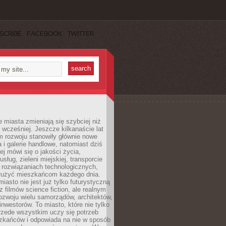
SCRIBE
FACEBOOK
TWITTER
miasta zmieniają się szybciej niż
 wcześniej. Jeszcze kilkanaście lat
m rozwoju stanowiły głównie nowe
a i galerie handlowe, natomiast dziś
ej mówi się o jakości życia,
sług, zieleni miejskiej, transporcie
 rozwiązaniach technologicznych,
służyć mieszkańcom każdego dnia.
miasto nie jest już tylko futurystyczną
z filmów science fiction, ale realnym
ozwoju wielu samorządów, architektów,
 inwestorów. To miasto, które nie tylko
przede wszystkim uczy się potrzeb
zkańców i odpowiada na nie w sposób