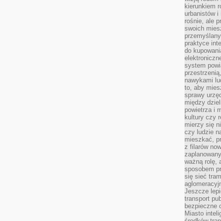
kierunkiem r
urbanistów i
rośnie, ale 
swoich mies
przemyślany
praktyce inte
do kupowania
elektroniczn
system powi
przestrzenią
nawykami lu
to, aby mies
sprawy urzę
między dziel
powietrza i 
kultury czy 
mierzy się n
czy ludzie 
mieszkać, p
z filarów no
zaplanowany
ważną rolę, 
sposobem pr
się sieć tra
aglomeracyjn
Jeszcze lepi
transport pu
bezpieczne c
Miasto intel
środków tran