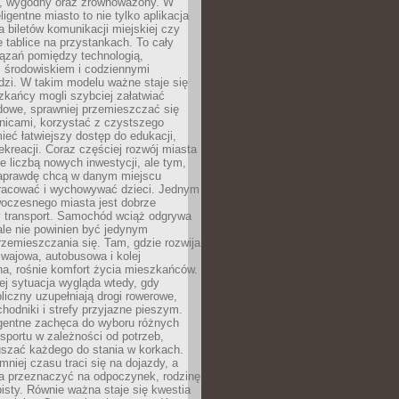
, wygodny oraz zrównoważony. W
ligentne miasto to nie tylko aplikacja
 biletów komunikacji miejskiej czy
e tablice na przystankach. To cały
ązań pomiędzy technologią,
, środowiskiem i codziennymi
dzi. W takim modelu ważne staje się
zkańcy mogli szybciej załatwiać
dowe, sprawniej przemieszczać się
nicami, korzystać z czystszego
mieć łatwiejszy dostęp do edukacji,
rekreacji. Coraz częściej rozwój miasta
ie liczbą nowych inwestycji, ale tym,
naprawdę chcą w danym miejscu
racować i wychowywać dzieci. Jednym
woczesnego miasta jest dobrze
 transport. Samochód wciąż odgrywa
ale nie powinien być jedynym
zemieszczania się. Tam, gdzie rozwija
mwajowa, autobusowa i kolej
a, rośnie komfort życia mieszkańców.
ej sytuacja wygląda wtedy, gdy
bliczny uzupełniają drogi rowerowe,
hodniki i strefy przyjazne pieszym.
igentne zachęca do wyboru różnych
sportu w zależności od potrzeb,
szać każdego do stania w korkach.
mniej czasu traci się na dojazdy, a
a przeznaczyć na odpoczynek, rodzinę
bisty. Równie ważna staje się kwestia