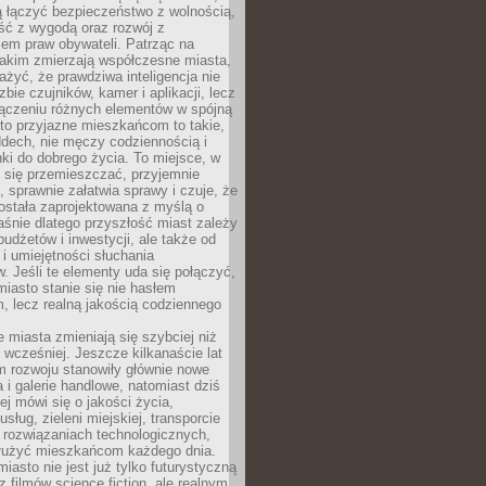
ią łączyć bezpieczeństwo z wolnością,
ć z wygodą oraz rozwój z
em praw obywateli. Patrząc na
jakim zmierzają współczesne miasta,
yć, że prawdziwa inteligencja nie
zbie czujników, kamer i aplikacji, lecz
ączeniu różnych elementów w spójną
to przyjazne mieszkańcom to takie,
ddech, nie męczy codziennością i
ki do dobrego życia. To miejsce, w
 się przemieszczać, przyjemnie
 sprawnie załatwia sprawy i czuje, że
ostała zaprojektowana z myślą o
aśnie dlatego przyszłość miast zależy
budżetów i inwestycji, ale także od
 i umiejętności słuchania
 Jeśli te elementy uda się połączyć,
 miasto stanie się nie hasłem
, lecz realną jakością codziennego
miasta zmieniają się szybciej niż
 wcześniej. Jeszcze kilkanaście lat
m rozwoju stanowiły głównie nowe
a i galerie handlowe, natomiast dziś
ej mówi się o jakości życia,
sług, zieleni miejskiej, transporcie
 rozwiązaniach technologicznych,
służyć mieszkańcom każdego dnia.
miasto nie jest już tylko futurystyczną
z filmów science fiction, ale realnym