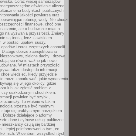
odowiska. Coraz więcej samorządów
energooszczędne oświetlenie uliczne,
oltaiczne na budynkach publicznych,
torowania jakości powietrza oraz
poprawiające retencję wody. Nie chodzi
 oszczędności finansowe, choć one
naczenie, ale o budowanie miasta
ego na wyzwania przyszłości. Zmiany
nie są teorią, lecz zjawiskiem
 w postaci upałów, suszy,
 opadów i coraz częstszych anomalii
 Dlatego dobrze zaprojektowana
i kieszonkowe, zielone dachy i drzewa
 stają się równie ważne jak nowe
budowlane. W miastach przyszłości
grywa także dostęp do informacji.
chce wiedzieć, kiedy przyjedzie
zie może zaparkować, jakie wydarzenia
dbywają się w jego okolicy, gdzie
arza lub jak zgłosić problem z
m czy uszkodzonym chodnikiem.
ormacji powinien być szybki,
i zrozumiały. To właśnie w takim
hnologia przestaje być modnym
a staje się praktycznym narzędziem
. Dobrze działające platformy
warte dane i cyfrowe usługi publiczne
e mieszkańcy czują się bardziej
 i lepiej poinformowani o tym, co
okół nich. W centrum wszystkich tych