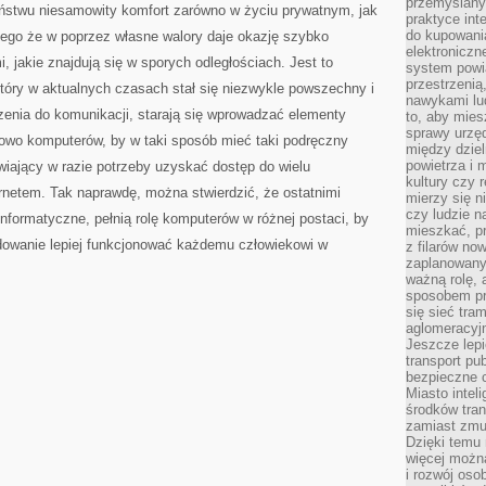
przemyślany
eństwu niesamowity komfort zarówno w życiu prywatnym, jak
praktyce inte
do kupowania
ego że w poprzez własne walory daje okazję szybko
elektroniczn
 jakie znajdują się w sporych odległościach. Jest to
system powi
przestrzenią
tóry w aktualnych czasach stał się niezwykle powszechny i
nawykami lu
zenia do komunikacji, starają się wprowadzać elementy
to, aby mies
sprawy urzę
dowo komputerów, by w taki sposób mieć taki podręczny
między dziel
powietrza i 
iający w razie potrzeby uzyskać dostęp do wielu
kultury czy 
ternetem. Tak naprawdę, można stwierdzić, że ostatnimi
mierzy się n
czy ludzie 
informatyczne, pełnią rolę komputerów w różnej postaci, by
mieszkać, p
dowanie lepiej funkcjonować każdemu człowiekowi w
z filarów no
zaplanowany
ważną rolę, 
sposobem pr
się sieć tra
aglomeracyjn
Jeszcze lepi
transport pu
bezpieczne c
Miasto intel
środków tran
zamiast zmu
Dzięki temu 
więcej możn
i rozwój oso