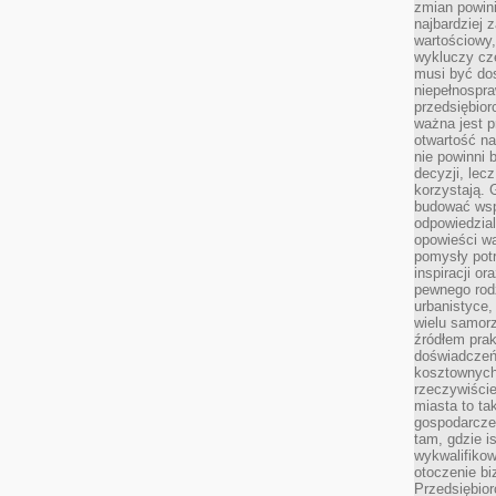
zmian powin
najbardziej
wartościowy,
wykluczy cz
musi być dos
niepełnospra
przedsiębior
ważna jest p
otwartość n
nie powinni 
decyzji, lec
korzystają. 
budować wspó
odpowiedzial
opowieści w
pomysły potr
inspiracji o
pewnego ro
urbanistyce,
wielu samor
źródłem pra
doświadczeń
kosztownych 
rzeczywiści
miasta to ta
gospodarczeg
tam, gdzie is
wykwalifiko
otoczenie bi
Przedsiębior