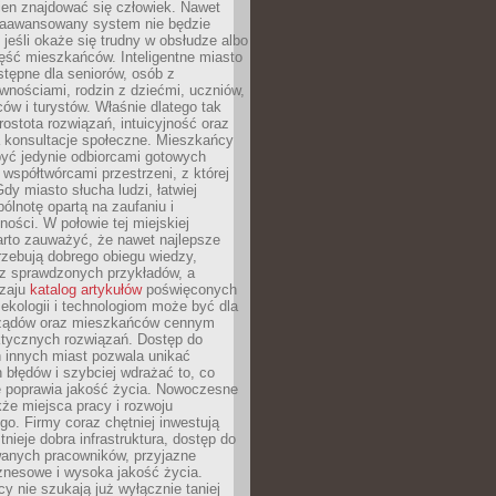
ien znajdować się człowiek. Nawet
 zaawansowany system nie będzie
 jeśli okaże się trudny w obsłudze albo
ęść mieszkańców. Inteligentne miasto
tępne dla seniorów, osób z
wnościami, rodzin z dziećmi, uczniów,
ców i turystów. Właśnie dlatego tak
rostota rozwiązań, intuicyjność oraz
a konsultacje społeczne. Mieszkańcy
być jedynie odbiorcami gotowych
z współtwórcami przestrzeni, z której
Gdy miasto słucha ludzi, łatwiej
lnotę opartą na zaufaniu i
ności. W połowie tej miejskiej
arto zauważyć, że nawet najlepsze
zebują dobrego obiegu wiedzy,
raz sprawdzonych przykładów, a
dzaju
katalog artykułów
poświęconych
 ekologii i technologiom może być dla
ządów oraz mieszkańców cennym
ktycznych rozwiązań. Dostęp do
 innych miast pozwala unikać
błędów i szybciej wdrażać to, co
e poprawia jakość życia. Nowoczesne
kże miejsca pracy i rozwoju
o. Firmy coraz chętniej inwestują
tnieje dobra infrastruktura, dostęp do
wanych pracowników, przyjazne
znesowe i wysoka jakość życia.
cy nie szukają już wyłącznie taniej