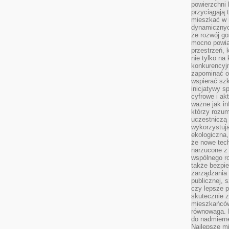
powierzchni 
przyciągają 
mieszkać w 
dynamicznych
że rozwój go
mocno powią
przestrzeń, 
nie tylko na
konkurencyj
zapominać o 
wspierać szko
inicjatywy 
cyfrowe i ak
ważne jak in
którzy rozum
uczestniczą 
wykorzystuj
ekologiczna,
że nowe tech
narzucone z 
wspólnego r
także bezpie
zarządzania 
publicznej, 
czy lepsze p
skutecznie 
mieszkańców.
równowaga. 
do nadmierne
Najlepsze mi