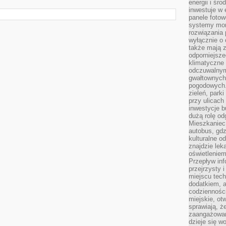
energii i śr
inwestuje w 
panele fotow
systemy moni
rozwiązania 
wyłącznie o
także mają z
odporniejsz
klimatyczne 
odczuwalnym
gwałtownych
pogodowych.
zieleń, park
przy ulicach
inwestycje 
dużą rolę od
Mieszkaniec 
autobus, gd
kulturalne o
znajdzie lek
oświetlenie
Przepływ inf
przejrzysty 
miejscu tec
dodatkiem, 
codzienności
miejskie, ot
sprawiają, ż
zaangażowani
dzieje się w