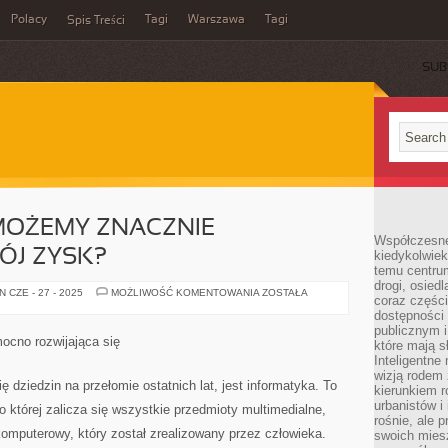
Polacy
Tagi
Warszawa
Tagi
Spis Treści
SUB
MOŻEMY ZNACZNIE
Współczesne 
ÓJ ZYSK?
kiedykolwiek
temu centru
drogi, osiedl
W
 CZE - 27 - 2025
MOŻLIWOŚĆ KOMENTOWANIA
ZOSTAŁA
coraz części
JAKI
SPOSÓB
dostępności u
MOŻEMY
publicznym i
ZNACZNIE
mocno rozwijająca się
które mają 
POWIĘKSZYĆ
SWÓJ
Inteligentne 
ZYSK?
wizją rodem 
ę dziedzin na przełomie ostatnich lat, jest informatyka. To
kierunkiem r
urbanistów i
o której zalicza się wszystkie przedmioty multimedialne,
rośnie, ale 
omputerowy, który został zrealizowany przez człowieka.
swoich mies