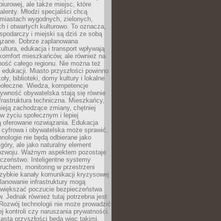
biurowej, ale także miejsc, które
talenty. Młodzi specjaliści chcą
miastach wygodnych, zielonych,
 i otwartych kulturowo. To oznacza,
spodarczy i miejski są dziś ze sobą
zane. Dobrze zaplanowana
kultura, edukacja i transport wpływają
 komfort mieszkańców, ale również na
ność całego regionu. Nie można też
edukacji. Miasto przyszłości powinno
ły, biblioteki, domy kultury i lokalne
społeczne. Wiedza, kompetencje
tywność obywatelska stają się równie
frastruktura techniczna. Mieszkańcy,
ieją zachodzące zmiany, chętniej
w życiu społecznym i lepiej
ą oferowane rozwiązania. Edukacja
 cyfrowa i obywatelska może sprawić,
nologie nie będą odbierane jako
góry, ale jako naturalny element
ozwoju. Ważnym aspektem pozostaje
czeństwo. Inteligentne systemy
ruchem, monitoring w przestrzeni
szybkie kanały komunikacji kryzysowej
lanowanie infrastruktury mogą
zwiększać poczucie bezpieczeństwa
 Jednak również tutaj potrzebna jest
Rozwój technologii nie może prowadzić
j kontroli czy naruszania prywatności.
asta przyszłości będą więc takimi,