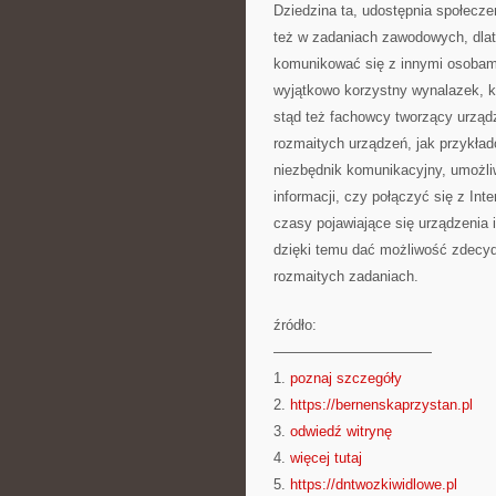
Dziedzina ta, udostępnia społecz
też w zadaniach zawodowych, dlat
komunikować się z innymi osobami,
wyjątkowo korzystny wynalazek, k
stąd też fachowcy tworzący urząd
rozmaitych urządzeń, jak przykła
niezbędnik komunikacyjny, umożliw
informacji, czy połączyć się z In
czasy pojawiające się urządzenia 
dzięki temu dać możliwość zdecy
rozmaitych zadaniach.
źródło:
———————————
1.
poznaj szczegóły
2.
https://bernenskaprzystan.pl
3.
odwiedź witrynę
4.
więcej tutaj
5.
https://dntwozkiwidlowe.pl