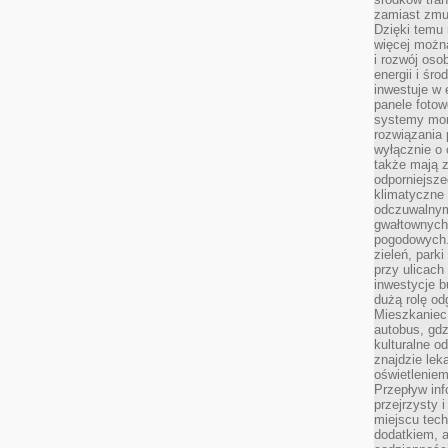
zamiast zmu
Dzięki temu 
więcej możn
i rozwój oso
energii i śr
inwestuje w 
panele fotow
systemy moni
rozwiązania 
wyłącznie o
także mają z
odporniejsz
klimatyczne 
odczuwalnym
gwałtownych
pogodowych.
zieleń, park
przy ulicach
inwestycje 
dużą rolę od
Mieszkaniec 
autobus, gd
kulturalne o
znajdzie lek
oświetlenie
Przepływ inf
przejrzysty 
miejscu tec
dodatkiem, 