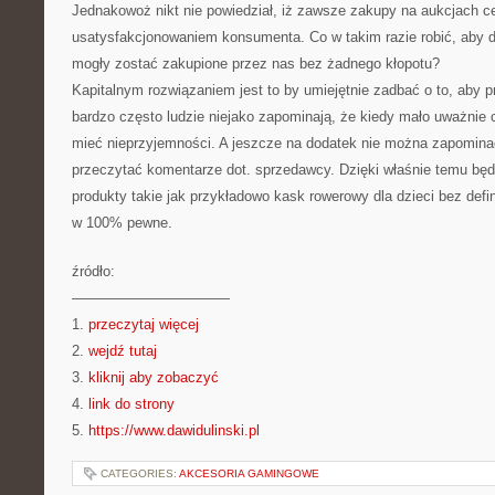
Jednakowoż nikt nie powiedział, iż zawsze zakupy na aukcjach c
usatysfakcjonowaniem konsumenta. Co w takim razie robić, aby d
mogły zostać zakupione przez nas bez żadnego kłopotu?
Kapitalnym rozwiązaniem jest to by umiejętnie zadbać o to, aby 
bardzo często ludzie niejako zapominają, że kiedy mało uważnie
mieć nieprzyjemności. A jeszcze na dodatek nie można zapominać
przeczytać komentarze dot. sprzedawcy. Dzięki właśnie temu bę
produkty takie jak przykładowo kask rowerowy dla dzieci bez defi
w 100% pewne.
źródło:
———————————
1.
przeczytaj więcej
2.
wejdź tutaj
3.
kliknij aby zobaczyć
4.
link do strony
5.
https://www.dawidulinski.pl
CATEGORIES:
AKCESORIA GAMINGOWE