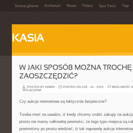
Archiwum
Nowa
Polacy
Tagi
Strona główna
Spis Treści
KASIA
W JAKI SPOSÓB MOŻNA TROCHĘ
ZAOSZCZĘDZIĆ?
POSTED BY ADMIN
POSTED ON CZE - 24 - 2025
MOŻLIWOŚĆ 
WYŁĄCZONA
Czy aukcje internetowe są faktycznie bezpieczne?
Trzeba mieć na uwadze, iż kiedy chcemy zrobić zakupy na aukcja
prostu nie mamy całkowitej pewności, że tego typu miejsca są ca
powinniśmy po prostu wiedzieć, iż tak naprawdę aukcje interneto