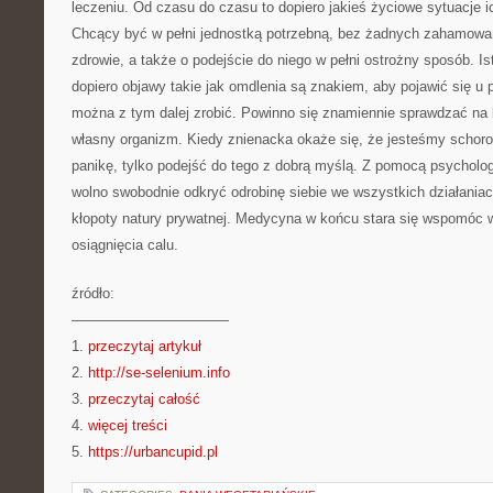
leczeniu. Od czasu do czasu to dopiero jakieś życiowe sytuacje 
Chcący być w pełni jednostką potrzebną, bez żadnych zahamowa
zdrowie, a także o podejście do niego w pełni ostrożny sposób. Ist
dopiero objawy takie jak omdlenia są znakiem, aby pojawić się u
można z tym dalej zrobić. Powinno się znamiennie sprawdzać na 
własny organizm. Kiedy znienacka okaże się, że jesteśmy schor
panikę, tylko podejść do tego z dobrą myślą. Z pomocą psycholog
wolno swobodnie odkryć odrobinę siebie we wszystkich działani
kłopoty natury prywatnej. Medycyna w końcu stara się wspomó
osiągnięcia calu.
źródło:
———————————
1.
przeczytaj artykuł
2.
http://se-selenium.info
3.
przeczytaj całość
4.
więcej treści
5.
https://urbancupid.pl