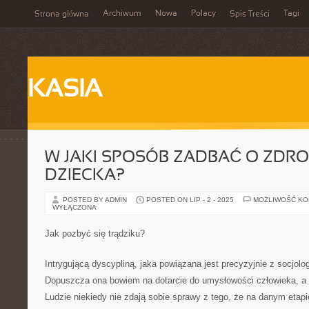
Archiwum
Nowa
Polacy
Tagi
Strona główna
Spis Treści
KASIA
W JAKI SPOSÓB ZADBAĆ O ZDR
DZIECKA?
POSTED BY ADMIN
POSTED ON LIP - 2 - 2025
MOŻLIWOŚĆ K
WYŁĄCZONA
Jak pozbyć się trądziku?
Intrygującą dyscypliną, jaka powiązana jest precyzyjnie z socjolog
Dopuszcza ona bowiem na dotarcie do umysłowości człowieka, a 
Ludzie niekiedy nie zdają sobie sprawy z tego, że na danym etap