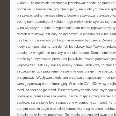
w domu. To naturalnie przenośnia jednakowoż chodzi po prostu o 
odczuwać w momencie, gdy znajdujemy się w obcym miejscu gdz
przeżywać wolno niemałe stresy, bowiem zazwyczaj przystosowa
trochę nam absorbuje. Skutkiem tego wielokrotnie wybiera się dom
w największym stopniu przypominają nam nasze typowe odmy, tym
domek letniskowy jest cały do dyspozycji a w takim razie nie będz
czy kuchni z nikim obcym kogo nie możemy być pewni. Zwłaszcza
kiedy sami posiadamy taki domek letniskowy http://www.smreko
czasie już w ogóle nie musimy o nic się troskać. Domki letnisko
stanie być użytkowane przez nas jakkolwiek równie poprawnie jes
wypożyczać. Tak czy inaczej własny domek letniskowy to znaczne
szczególnie, gdy pragniemy przyjemnie oraz przyjemnie spędzić 
przejmować.|Wypływanie łodziami przeróżnie napędzanymi od jak
wersję sportową oraz rekreacyjną. W czasie XVII-XIX w. wyodrębn
łodzi, oznaczana jachtami. Ekscentrycznych zdolności wymaga ob
pływającej poruszanej siła wiatru, inaczej mająca ożaglowanie. Fi
żaglowe, są w stanie być zaopatrzone w pomocniczy napęd. Te, j
samym stopniu żagle oraz silnik formułowane są mianem jachtó
Istnieją także jachty motorowe. Rekreacja pod żaglami uważana 