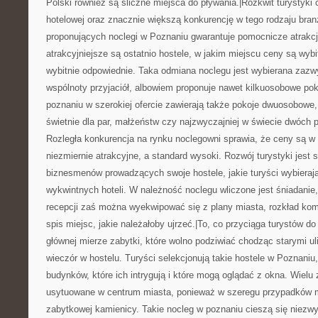
Polski również są śliczne miejsca do pływania.|Rozkwit turystyki
hotelowej oraz znacznie większą konkurencję w tego rodzaju bran
proponujących noclegi w Poznaniu gwarantuje pomocnicze atrakc
atrakcyjniejsze są ostatnio hostele, w jakim miejscu ceny są wybi
wybitnie odpowiednie. Taka odmiana noclegu jest wybierana zazw
wspólnoty przyjaciół, albowiem proponuje nawet kilkuosobowe pok
poznaniu w szerokiej ofercie zawierają także pokoje dwuosobowe,
świetnie dla par, małżeństw czy najzwyczajniej w świecie dwóch 
Rozległa konkurencja na rynku noclegowni sprawia, że ceny są 
niezmiernie atrakcyjne, a standard wysoki. Rozwój turystyki jest
biznesmenów prowadzących swoje hostele, jakie turyści wybieraj
wykwintnych hoteli. W należność noclegu wliczone jest śniadanie
recepcji zaś można wyekwipować się z plany miasta, rozkład komu
spis miejsc, jakie należałoby ujrzeć.|To, co przyciąga turystów d
głównej mierze zabytki, które wolno podziwiać chodząc starymi u
wieczór w hostelu. Turyści selekcjonują takie hostele w Poznaniu,
budynków, które ich intrygują i które mogą oglądać z okna. Wielu 
usytuowane w centrum miasta, ponieważ w szeregu przypadków m
zabytkowej kamienicy. Takie nocleg w poznaniu cieszą się niezwy