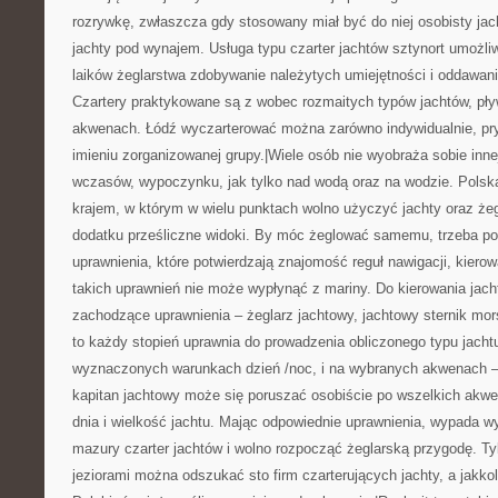
rozrywkę, zwłaszcza gdy stosowany miał być do niej osobisty ja
jachty pod wynajem. Usługa typu czarter jachtów sztynort umożli
laików żeglarstwa zdobywanie należytych umiejętności i oddawani
Czartery praktykowane są z wobec rozmaitych typów jachtów, pł
akwenach. Łódź wyczarterować można zarówno indywidualnie, pry
imieniu zorganizowanej grupy.|Wiele osób nie wyobraża sobie inn
wczasów, wypoczynku, jak tylko nad wodą oraz na wodzie. Pols
krajem, w którym w wielu punktach wolno użyczyć jachty oraz że
dodatku prześliczne widoki. By móc żeglować samemu, trzeba p
uprawnienia, które potwierdzają znajomość reguł nawigacji, kiero
takich uprawnień nie może wypłynąć z mariny. Do kierowania ja
zachodzące uprawnienia – żeglarz jachtowy, jachtowy sternik mor
to każdy stopień uprawnia do prowadzenia obliczonego typu jacht
wyznaczonych warunkach dzień /noc, i na wybranych akwenach – 
kapitan jachtowy może się poruszać osobiście po wszelkich akw
dnia i wielkość jachtu. Mając odpowiednie uprawnienia, wypada w
mazury czarter jachtów i wolno rozpocząć żeglarską przygodę. T
jeziorami można odszukać sto firm czarterujących jachty, a jakko