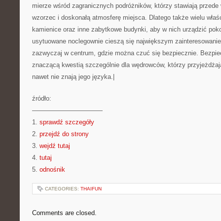
mierze wśród zagranicznych podróżników, którzy stawiają przede
wzorzec i doskonałą atmosferę miejsca. Dlatego także wielu właśc
kamienice oraz inne zabytkowe budynki, aby w nich urządzić poko
usytuowane noclegownie cieszą się największym zainteresowani
zazwyczaj w centrum, gdzie można czuć się bezpiecznie. Bezpiec
znaczącą kwestią szczególnie dla wędrowców, którzy przyjeżdżaj
nawet nie znają jego języka.|
źródło:
———————————
1.
sprawdź szczegóły
2.
przejdź do strony
3.
wejdź tutaj
4.
tutaj
5.
odnośnik
CATEGORIES:
THAIFUN
Comments are closed.