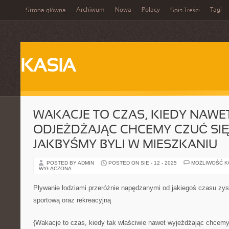
Archiwum
Nowa
Polacy
Tagi
Strona główna
Spis Treści
KASIA
WAKACJE TO CZAS, KIEDY NAWE
ODJEŻDŻAJĄC CHCEMY CZUĆ SIĘ
JAKBYŚMY BYLI W MIESZKANIU
POSTED BY ADMIN
POSTED ON SIE - 12 - 2025
MOŻLIWOŚĆ 
WYŁĄCZONA
Pływanie łodziami przeróżnie napędzanymi od jakiegoś czasu zy
sportową oraz rekreacyjną
{Wakacje to czas, kiedy tak właściwie nawet wyjeżdżając chcemy