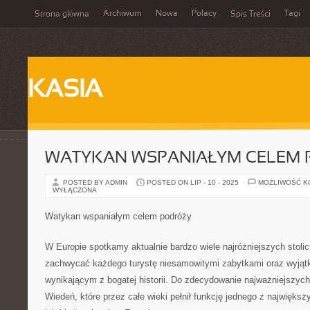
Archiwum
Nowa
Polacy
Tagi
Strona główna
Spis Treści
KASIA
WATYKAN WSPANIAŁYM CELEM
POSTED BY ADMIN
POSTED ON LIP - 10 - 2025
MOŻLIWOŚĆ 
WYŁĄCZONA
Watykan wspaniałym celem podróży
W Europie spotkamy aktualnie bardzo wiele najróżniejszych stolic
zachwycać każdego turystę niesamowitymi zabytkami oraz wyją
wynikającym z bogatej historii. Do zdecydowanie najważniejszych
Wiedeń, które przez całe wieki pełnił funkcję jednego z najwięks