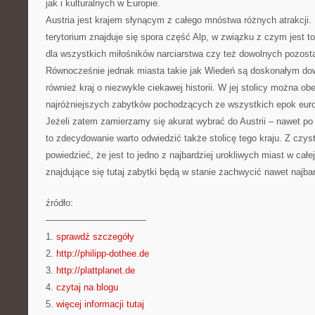
jak i kulturalnych w Europie.
Austria jest krajem słynącym z całego mnóstwa różnych atrakcji.
terytorium znajduje się spora część Alp, w związku z czym jest t
dla wszystkich miłośników narciarstwa czy też dowolnych pozost
Równocześnie jednak miasta takie jak Wiedeń są doskonałym dow
również kraj o niezwykle ciekawej historii. W jej stolicy można o
najróżniejszych zabytków pochodzących ze wszystkich epok europe
Jeżeli zatem zamierzamy się akurat wybrać do Austrii – nawet po 
to zdecydowanie warto odwiedzić także stolicę tego kraju. Z c
powiedzieć, że jest to jedno z najbardziej urokliwych miast w całe
znajdujące się tutaj zabytki będą w stanie zachwycić nawet najba
źródło:
———————————
1.
sprawdź szczegóły
2.
http://philipp-dothee.de
3.
http://plattplanet.de
4.
czytaj na blogu
5.
więcej informacji tutaj